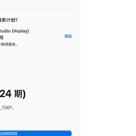
 服务计划？
dio Display)
AppleCare+
添加
期)
服
坏保修服务。
务
计
划
(适
用
于
24 期)
Studio
Display)
1,736
脚
‡。
注
加到购物袋