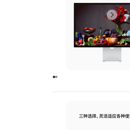
上
下
一
一
张
张
图
图
库
库
图
图
片
片
-
-
玻
玻
璃
璃
三种选择，灵活适应各种使
面
面
板
板