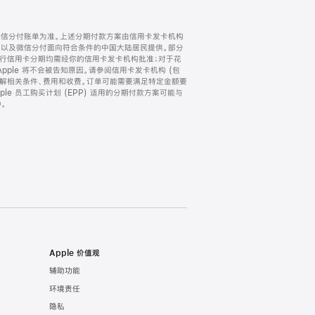
微信分付账单为准。上述分期付款方案由信用卡发卡机构
) 以及微信分付面向符合条件的中国大陆居民提供。部分
家。所有银行信用卡分期均需经你的信用卡发卡机构批准；对于花
ple 将不会被告知原因。请参阅信用卡发卡机构 (包
了解相关条件、费用和收费。订单可能需要满足特定金额要
e 员工购买计划 (EPP) 适用的分期付款方案可能与
。
Apple 价值观
辅助功能
环境责任
隐私