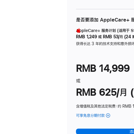
是否要添加 AppleCare+
AppleCare+ 服务计划 (适用于 Stu
RMB 1,249
或
RMB 53/月 (24 
获得长达 3 年的技术支持和意外损
RMB 14,999
或
RMB 625/月 (
含增值税及其他法定税费
：约 RMB 
可享免息分期付款
(Studio
Display
-
添