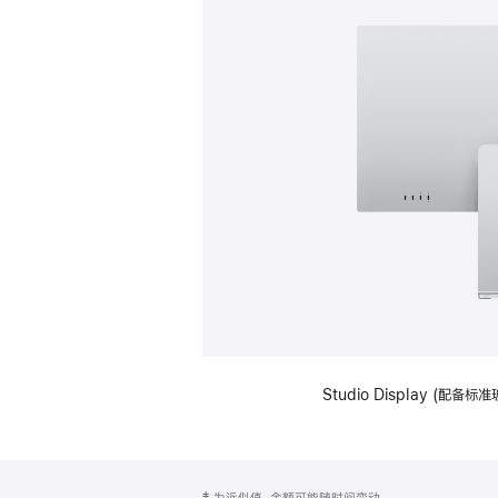
Studio Display (
网
脚