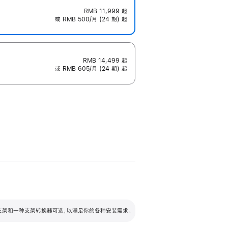
RMB 11,999
起
或 RMB 500/月 (24 期) 起
RMB 14,499
起
或 RMB 605/月 (24 期) 起
配可调倾斜度及高度的支架，额外增加 105
VESA 支架转换器
 有两种支架和一种支架转换器可选，以满足你的各种安装需求。
毫米的高度调节范围。
容的支架 (未随附)