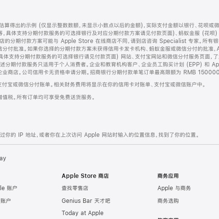
算得出的示例 (仅显示整数数额，未显示小数点以后的金额)，实际支付金额以银行、花呗或
等，具体支持分期付款服务的可选择银行及对应分期付款方案请见付款页面)、蚂蚁金服 (花呗
售店的分期付款方案可能与 Apple Store 在线商店不同，请到店咨询 Specialist 专
分付批准。如果你选择的分期付款方案未获得信用卡发卡机构、蚂蚁金服或微信分付的批准，Ap
具体支持分期付款服务的可选择银行请见付款页面) 网站、支付宝网站和微信分付服务页面，
期付款服务只适用于个人消费者。企业和教育机构客户、企业员工购买计划 (EPP) 和 Appl
企业商店。公司信用卡无资格申请分期。招商银行分期付款单笔订单最高限额为 RMB 150000
支付宝或微信分付账单。相关财务费用将显示在你的信用卡对账单、支付宝或微信账户中。
增值税。所有订单均可享受免费送货服务。
的 IP 地址，或者你在上次访问 Apple 网站时输入的位置信息，找到了你的位置。
ay
Apple Store 商店
商务应用
le 账户
查找零售店
Apple 与商务
e 账户
Genius Bar 天才吧
商务选购
Today at Apple