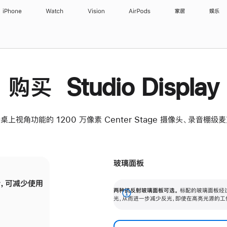
iPhone
Watch
Vision
AirPods
家居
娱乐
购买 Studio Display
桌上视角功能的 1200 万像素 Center Stage 摄像头、录音棚
玻璃面板
，可减少使用
纳米纹理玻璃面板可进一步减少反光，即使在
两种抗反射玻璃面板可选。
标配的玻璃面板经
。
有高亮光源的场所使用，也能保持出色画质。
展
光，从而进一步减少反光，即使在高亮光源的工
开