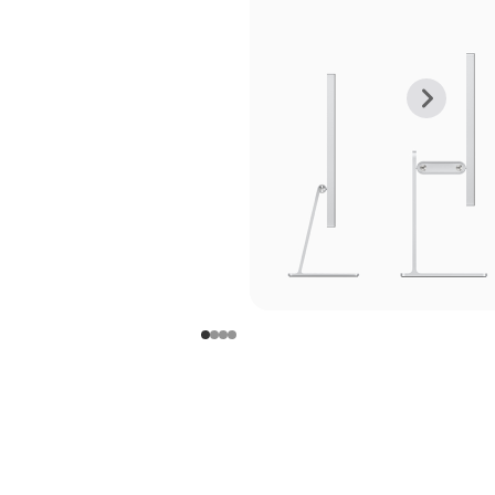
上
下
一
一
张
张
图
图
库
库
图
图
片
片
-
-
支
支
架
架