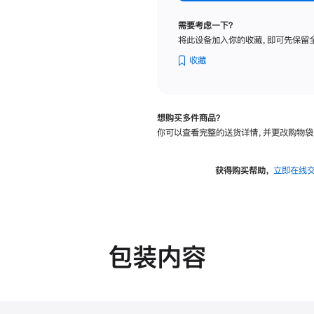
标
准
需要考虑一下？
玻
将此设备加入你的收藏，即可先保留
璃
面
收藏
板
-
可
想购买多件商品？
调
你可以查看完整的送货详情，并更改购物袋
倾
斜
度
获得购买帮助，
立即在线
及
高
度
的
支
包装内容
架
的
分
期
付