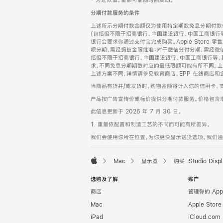
‡ 为近似值。金额可能随时间变动。
注
页
分期付款服务的条件
页
上述所示分期付款金额仅为使用特定期数免息分期付款估
脚
(包括但不限于招商银行、中国建设银行、中国工商银行
银行会要求你通过支付宝完成购买。Apple Store 零
呗分期，需经蚂蚁金服批准；对于微信分付分期，需经微信
括但不限于招商银行、中国建设银行、中国工商银行等，
求，不同免息分期期数对应的最低限额可能有所不同。上述分
上述方案不同，详情请参见教育商店、EPP 在线商店和
当商品有货并/或发货时，购物金额将计入你的信用卡、
产品按广告宣传价或标价提供分期付款服务。价格包含
此信息更新于 2026 年 7 月 30 日。
1. 重量依配置和制造工艺的不同而可能有所差异。
我们会使用你所在位置，为你更快显示送货选项。我们通过你
Mac
显示器
购买 Studio Displ
Apple
选购及了解
账户
商店
管理你的 App
Mac
Apple Stor
iPad
iCloud.com