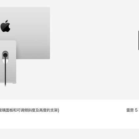
款
选
项)
配备标准玻璃面板和可调倾斜度及高度的支架)
雷雳 5 