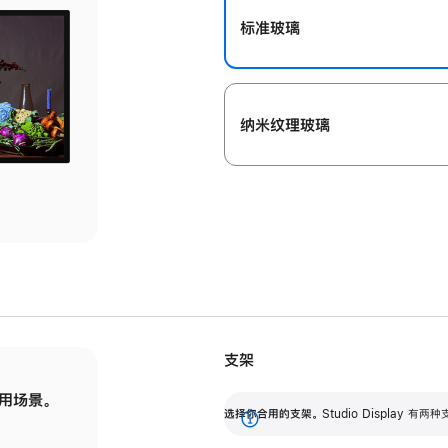
标准玻璃
纳米纹理玻璃
支架
用场景。
标配可调倾斜度的支架，提供 30 度的倾斜度
选
选择你合用的支架。
Studio Display
调节范围。
展