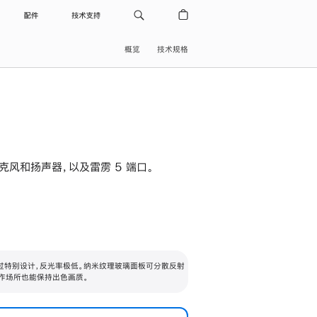
配件
技术支持
概览
技术规格
级麦克风和扬声器，以及雷雳 5 端口。
过特别设计，反光率极低。纳米纹理玻璃面板可分散反射
作场所也能保持出色画质。