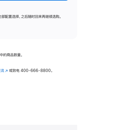
全部配置选择，之后随时回来再继续选购。
中的商品数量。
交流
(在
或致电
400-666-8800。
新
窗
口
中
打
开)