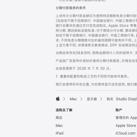
‡ 为近似值。金额可能随时间变动。
注
页
分期付款服务的条件
页
上述所示分期付款金额仅为使用特定期数免息分期付款估
脚
(包括但不限于招商银行、中国建设银行、中国工商银行
银行会要求你通过支付宝完成购买。Apple Store 零
呗分期，需经蚂蚁金服批准；对于微信分付分期，需经微信
括但不限于招商银行、中国建设银行、中国工商银行等，
求，不同免息分期期数对应的最低限额可能有所不同。上述分
上述方案不同，详情请参见教育商店、EPP 在线商店和
当商品有货并/或发货时，购物金额将计入你的信用卡、
产品按广告宣传价或标价提供分期付款服务。价格包含
此信息更新于 2026 年 7 月 30 日。
1. 重量依配置和制造工艺的不同而可能有所差异。
我们会使用你所在位置，为你更快显示送货选项。我们通过你
Mac
显示器
购买 Studio Displ
Apple
选购及了解
账户
商店
管理你的 App
Mac
Apple Stor
iPad
iCloud.com