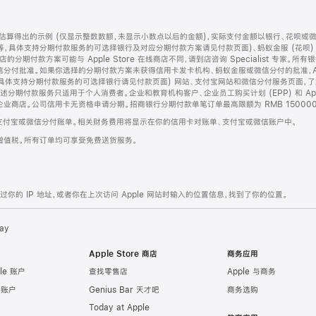
算得出的示例 (仅显示整数数额，未显示小数点以后的金额)，实际支付金额以银行、花呗或
等，具体支持分期付款服务的可选择银行及对应分期付款方案请见付款页面)、蚂蚁金服 (花呗
售店的分期付款方案可能与 Apple Store 在线商店不同，请到店咨询 Specialist 专
分付批准。如果你选择的分期付款方案未获得信用卡发卡机构、蚂蚁金服或微信分付的批准，Ap
具体支持分期付款服务的可选择银行请见付款页面) 网站、支付宝网站和微信分付服务页面，
期付款服务只适用于个人消费者。企业和教育机构客户、企业员工购买计划 (EPP) 和 Appl
企业商店。公司信用卡无资格申请分期。招商银行分期付款单笔订单最高限额为 RMB 150000
支付宝或微信分付账单。相关财务费用将显示在你的信用卡对账单、支付宝或微信账户中。
增值税。所有订单均可享受免费送货服务。
的 IP 地址，或者你在上次访问 Apple 网站时输入的位置信息，找到了你的位置。
ay
Apple Store 商店
商务应用
le 账户
查找零售店
Apple 与商务
e 账户
Genius Bar 天才吧
商务选购
Today at Apple