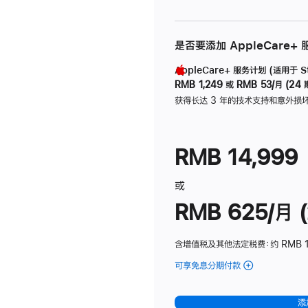
是否要添加 AppleCare+
AppleCare+ 服务计划 (适用于 Stu
RMB 1,249
或
RMB 53/月 (24 
获得长达 3 年的技术支持和意外损
RMB 14,999
或
RMB 625/月 (
含增值税及其他法定税费
：约 RMB 
可享免息分期付款
(Studio
Display
-
添