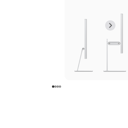
上
下
一
一
张
张
图
图
库
库
图
图
片
片
-
-
支
支
架
架