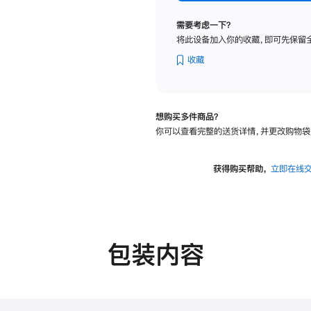
标
准
需要考虑一下？
玻
将此设备加入你的收藏，即可先保留
璃
面
收藏
板
-
可
想购买多件商品？
调
你可以查看完整的送货详情，并更改购物袋
倾
斜
度
获得购买帮助，
立即在线
及
高
度
的
支
包装内容
架
的
分
期
付