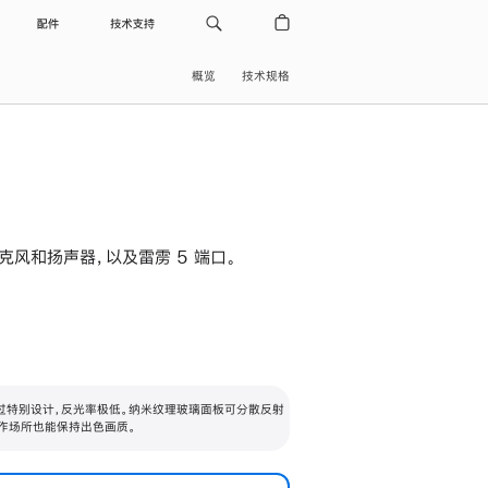
配件
技术支持
概览
技术规格
级麦克风和扬声器，以及雷雳 5 端口。
过特别设计，反光率极低。纳米纹理玻璃面板可分散反射
作场所也能保持出色画质。