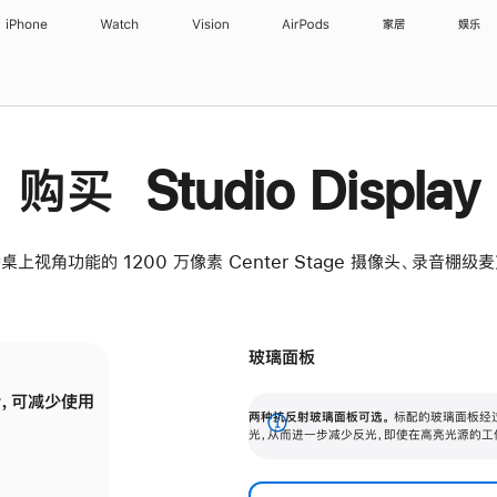
iPhone
Watch
Vision
AirPods
家居
娱乐
购买 Studio Display
桌上视角功能的 1200 万像素 Center Stage 摄像头、录音棚
玻璃面板
，可减少使用
纳米纹理玻璃面板可进一步减少反光，即使在
两种抗反射玻璃面板可选。
标配的玻璃面板经
。
有高亮光源的场所使用，也能保持出色画质。
展
光，从而进一步减少反光，即使在高亮光源的工
开