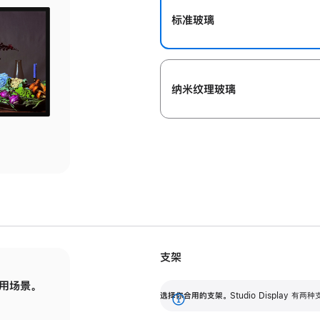
标准玻璃
纳米纹理玻璃
支架
用场景。
标配可调倾斜度的支架，提供 30 度的倾斜度
选
选择你合用的支架。
Studio Display
调节范围。
展