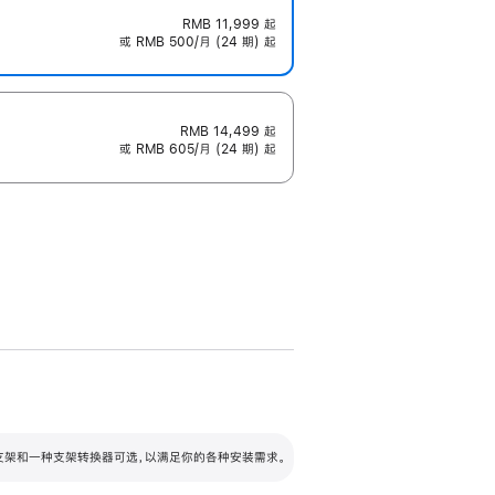
RMB 11,999
起
或 RMB 500/月 (24 期) 起
RMB 14,499
起
或 RMB 605/月 (24 期) 起
配可调倾斜度及高度的支架，额外增加 105
VESA 支架转换器
 有两种支架和一种支架转换器可选，以满足你的各种安装需求。
毫米的高度调节范围。
容的支架 (未随附)