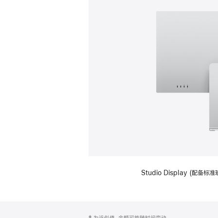
Studio Display (
网
脚