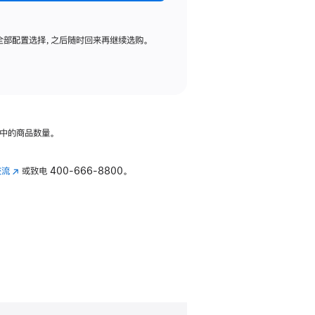
全部配置选择，之后随时回来再继续选购。
中的商品数量。
交流
(在
或致电
400-666-8800。
新
窗
口
中
打
开)