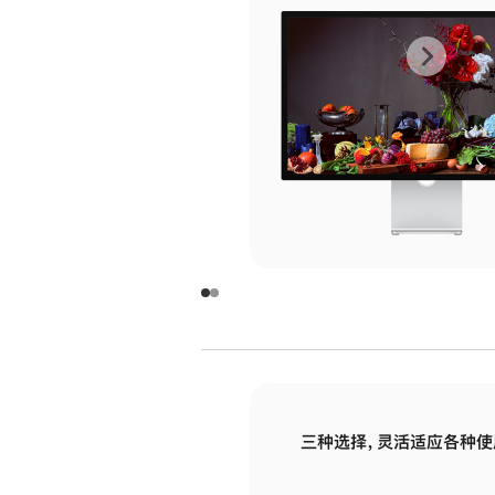
上
下
一
一
张
张
图
图
库
库
图
图
片
片
-
-
玻
玻
璃
璃
三种选择，灵活适应各种使
面
面
板
板