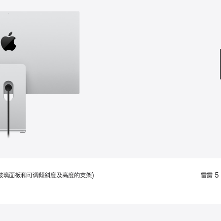
款
选
项)
配备标准玻璃面板和可调倾斜度及高度的支架)
雷雳 5 