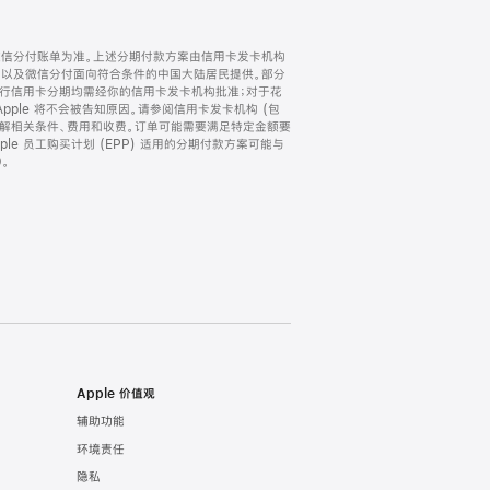
微信分付账单为准。上述分期付款方案由信用卡发卡机构
) 以及微信分付面向符合条件的中国大陆居民提供。部分
家。所有银行信用卡分期均需经你的信用卡发卡机构批准；对于花
ple 将不会被告知原因。请参阅信用卡发卡机构 (包
了解相关条件、费用和收费。订单可能需要满足特定金额要
e 员工购买计划 (EPP) 适用的分期付款方案可能与
。
Apple 价值观
辅助功能
环境责任
隐私