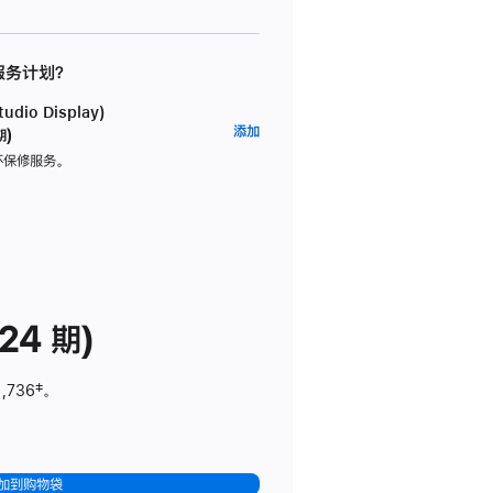
 服务计划？
dio Display)
AppleCare+
添加
期)
服
坏保修服务。
务
计
划
(适
用
于
24 期)
Studio
Display)
1,736
脚
‡。
注
加到购物袋