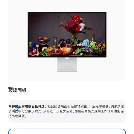
玻璃面板
两种抗反射玻璃面板可选。
标配的玻璃面板经过特别设计，反光率极低。纳米纹理
展
玻璃面板可分散反射光，从而进一步减少反光，即使在高亮光源的工作场所也能保
持出色画质。
开