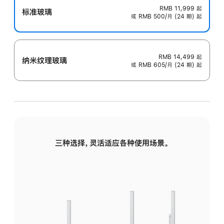
RMB 11,999
起
标准玻璃
或 RMB 500/月 (24 期) 起
RMB 14,499
起
纳米纹理玻璃
或 RMB 605/月 (24 期) 起
三种选择，灵活适应各种使用场景。
标