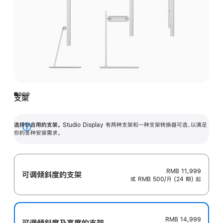
支架
选择你合用的支架。
Studio Display 有两种支架和一种支架转换器可选，以满足
展
你的各种安装需求。
开
RMB 11,999
可调倾斜度的支架
或 RMB 500/月 (24 期) 起
RMB 14,999
可调倾斜度及高‍度的支‍架