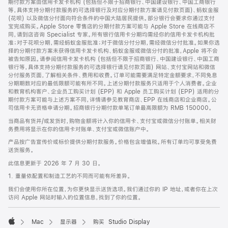
期付款方案由信用卡发卡机构 (包括但不限于招商银行、中国建设银行、中国工商银行
等，具体支持分期付款服务的可选择银行及对应分期付款方案请见付款页面)、蚂蚁金服
(花呗) 以及微信分付面向符合条件的中国大陆居民提供。部分银行会要求你通过支付
宝完成购买。Apple Store 零售店的分期付款方案可能与 Apple Store 在线商店不
同，请到店咨询 Specialist 专家。所有银行信用卡分期均需经你的信用卡发卡机构批
准；对于花呗分期，需经蚂蚁金服批准；对于微信分付分期，需经微信分付批准。如果你选
择的分期付款方案未获得信用卡发卡机构、蚂蚁金服或微信分付的批准，Apple 将不会
被告知原因。请参阅信用卡发卡机构 (包括但不限于招商银行、中国建设银行、中国工商
银行等，具体支持分期付款服务的可选择银行请见付款页面) 网站、支付宝网站和微信
分付服务页面，了解相关条件、费用和收费。订单可能需要满足特定金额要求，不同免息
分期期数对应的最低限额可能有所不同。上述分期付款服务只适用于个人消费者。企业
和教育机构客户、企业员工购买计划 (EPP) 和 Apple 员工购买计划 (EPP) 适用的分
期付款方案可能与上述方案不同，详情请参见教育商店、EPP 在线商店和企业商店。公
司信用卡无资格申请分期。招商银行分期付款单笔订单最高限额为 RMB 150000。
当商品有货并/或发货时，购物金额将计入你的信用卡、支付宝或微信分付账单。相关财
务费用将显示在你的信用卡对账单、支付宝或微信账户中。
产品按广告宣传价或标价提供分期付款服务。价格包含增值税。所有订单均可享受免费
送货服务。
此信息更新于 2026 年 7 月 30 日。
1. 重量依配置和制造工艺的不同而可能有所差异。
我们会使用你所在位置，为你更快显示送货选项。我们通过你的 IP 地址，或者你在上次
访问 Apple 网站时输入的位置信息，找到了你的位置。
Mac
显示器
购买 Studio Display