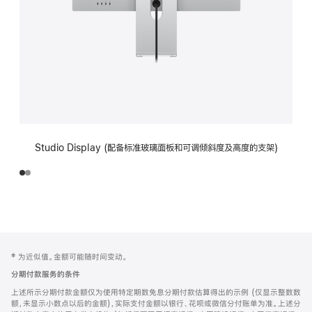
Studio Display (配备标准玻璃面板和可调倾斜度及高度的支架)
网
脚
‡ 为近似值。金额可能随时间变动。
注
页
分期付款服务的条件
页
上述所示分期付款金额仅为使用特定期数免息分期付款估算得出的示例 (仅显示整数数
脚
额，未显示小数点以后的金额)，实际支付金额以银行、花呗或微信分付账单为准。上述分