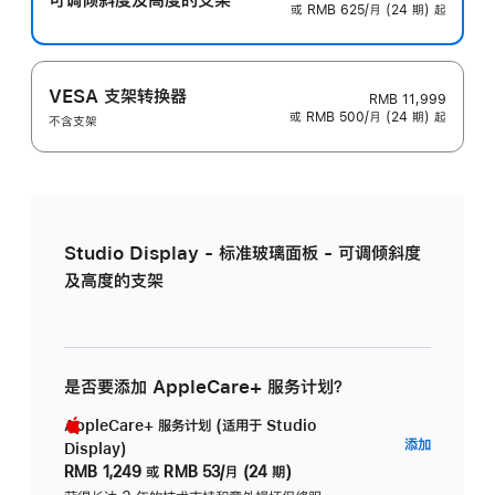
或 RMB 625/月 (24 期) 起
VESA 支架转换器
RMB 11,999
或 RMB 500/月 (24 期) 起
不含支架
Studio Display - 标准玻璃面板 - 可调倾斜度
及高度的支架
是否要添加 AppleCare+ 服务计划？
AppleCare+ 服务计划 (适用于 Studio
AppleC
添加
Display)
服
RMB 1,249
或
RMB 53/月 (24 期)