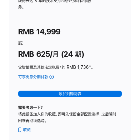
务
获得长达 3 年的技术支持和意外损坏保修服
务。
计
划
(适
RMB 14,999
用
于
或
Studio
RMB 625/月 (24 期)
Display
含增值税及其他法定税费
：约 RMB 1,736
脚
‡。
注
可享免息分期付款
(Studio
Display
-
添加到购物袋
标
准
需要考虑一下？
玻
将此设备加入你的收藏，即可先保留全部配置选择，之后随时
璃
回来再继续选购。
面
板
收藏
-