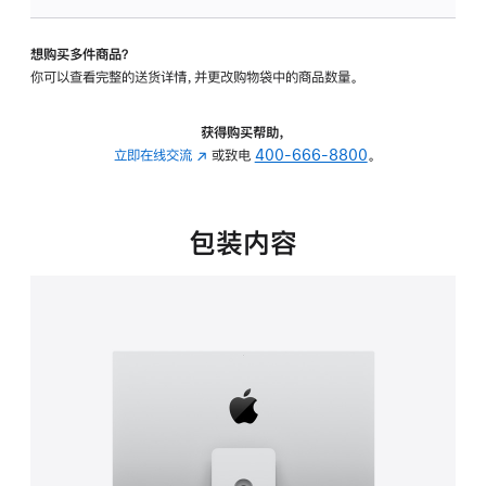
可
调
想购买多件商品？
倾
你可以查看完整的送货详情，并更改购物袋中的商品数量。
斜
度
及
获得购买帮助，
高
立即在线交流
(在
或致电
400-666-8800
。
度
新
的
窗
支
口
包装内容
架
中
的
打
分
开)
期
付
款
选
项)