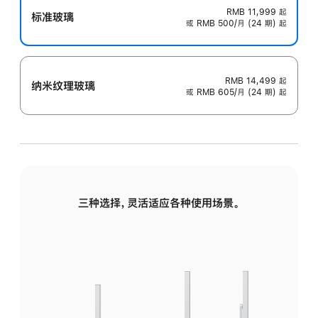
RMB 11,999
起
标准玻璃
或 RMB 500/月 (24 期) 起
RMB 14,499
起
纳米纹理玻璃
或 RMB 605/月 (24 期) 起
三种选择，灵活适应各种使用场景。
标