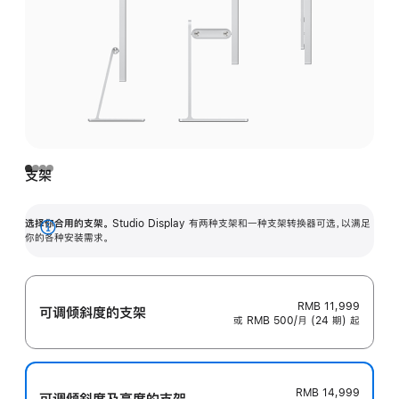
支架
选择你合用的支架。
Studio Display 有两种支架和一种支架转换器可选，以满足
展
你的各种安装需求。
开
RMB 11,999
可调倾斜度的支架
或 RMB 500/月 (24 期) 起
RMB 14,999
可调倾斜度及高‍度的支‍架