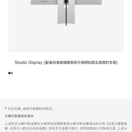
Studio Display (配备标准玻璃面板和可调倾斜度及高度的支架)
网
脚
‡ 为近似值。金额可能随时间变动。
注
页
分期付款服务的条件
页
上述所示分期付款金额仅为使用特定期数免息分期付款估算得出的示例 (仅显示整数数
脚
额，未显示小数点以后的金额)，实际支付金额以银行、花呗或微信分付账单为准。上述分