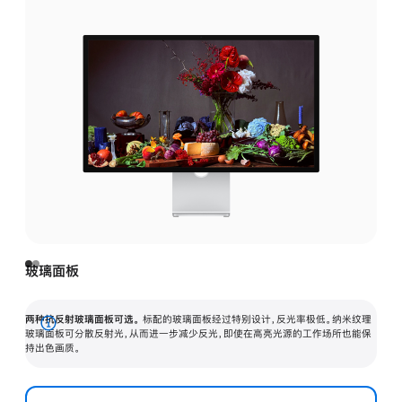
玻璃面板
两种抗反射玻璃面板可选。
标配的玻璃面板经过特别设计，反光率极低。纳米纹理
展
玻璃面板可分散反射光，从而进一步减少反光，即使在高亮光源的工作场所也能保
持出色画质。
开