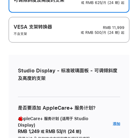
或 RMB 625/月 (24 期) 起
VESA 支架转换器
RMB 11,999
或 RMB 500/月 (24 期) 起
不含支架
Studio Display - 标准玻璃面板 - 可调倾斜度
及高度的支架
是否要添加 AppleCare+ 服务计划？
AppleCare+ 服务计划 (适用于 Studio
AppleC
添加
Display)
服
RMB 1,249
或
RMB 53/月 (24 期)