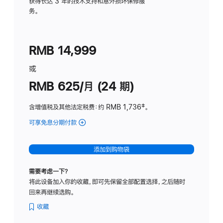
务
获得长达 3 年的技术支持和意外损坏保修服
务。
计
划
(适
RMB 14,999
用
于
或
Studio
RMB 625/月 (24 期)
Display
含增值税及其他法定税费
：约 RMB 1,736
脚
‡。
注
可享免息分期付款
(Studio
Display
-
添加到购物袋
标
准
需要考虑一下？
玻
将此设备加入你的收藏，即可先保留全部配置选择，之后随时
璃
回来再继续选购。
面
板
收藏
-