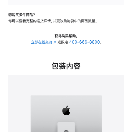
可
调
想购买多件商品？
倾
你可以查看完整的送货详情，并更改购物袋中的商品数量。
斜
度
及
获得购买帮助，
高
立即在线交流
(在
或致电
400-666-8800
。
度
新
的
窗
支
口
包装内容
架
中
的
打
分
开)
期
付
款
选
项)