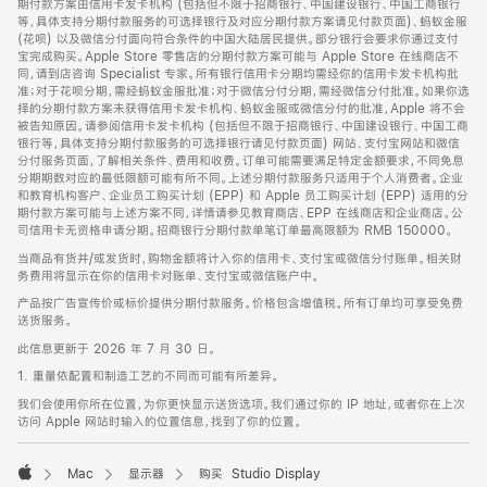
期付款方案由信用卡发卡机构 (包括但不限于招商银行、中国建设银行、中国工商银行
等，具体支持分期付款服务的可选择银行及对应分期付款方案请见付款页面)、蚂蚁金服
(花呗) 以及微信分付面向符合条件的中国大陆居民提供。部分银行会要求你通过支付
宝完成购买。Apple Store 零售店的分期付款方案可能与 Apple Store 在线商店不
同，请到店咨询 Specialist 专家。所有银行信用卡分期均需经你的信用卡发卡机构批
准；对于花呗分期，需经蚂蚁金服批准；对于微信分付分期，需经微信分付批准。如果你选
择的分期付款方案未获得信用卡发卡机构、蚂蚁金服或微信分付的批准，Apple 将不会
被告知原因。请参阅信用卡发卡机构 (包括但不限于招商银行、中国建设银行、中国工商
银行等，具体支持分期付款服务的可选择银行请见付款页面) 网站、支付宝网站和微信
分付服务页面，了解相关条件、费用和收费。订单可能需要满足特定金额要求，不同免息
分期期数对应的最低限额可能有所不同。上述分期付款服务只适用于个人消费者。企业
和教育机构客户、企业员工购买计划 (EPP) 和 Apple 员工购买计划 (EPP) 适用的分
期付款方案可能与上述方案不同，详情请参见教育商店、EPP 在线商店和企业商店。公
司信用卡无资格申请分期。招商银行分期付款单笔订单最高限额为 RMB 150000。
当商品有货并/或发货时，购物金额将计入你的信用卡、支付宝或微信分付账单。相关财
务费用将显示在你的信用卡对账单、支付宝或微信账户中。
产品按广告宣传价或标价提供分期付款服务。价格包含增值税。所有订单均可享受免费
送货服务。
此信息更新于 2026 年 7 月 30 日。
1. 重量依配置和制造工艺的不同而可能有所差异。
我们会使用你所在位置，为你更快显示送货选项。我们通过你的 IP 地址，或者你在上次
访问 Apple 网站时输入的位置信息，找到了你的位置。
Mac
显示器
购买 Studio Display