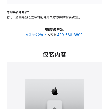
可
调
想购买多件商品？
倾
你可以查看完整的送货详情，并更改购物袋中的商品数量。
斜
度
及
获得购买帮助，
高
立即在线交流
(在
或致电
400-666-8800
。
度
新
的
窗
支
口
包装内容
架
中
的
打
分
开)
期
付
款
选
项)