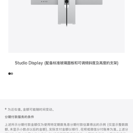
Studio Display (配备标准玻璃面板和可调倾斜度及高度的支架)
网
脚
‡ 为近似值。金额可能随时间变动。
注
页
分期付款服务的条件
页
上述所示分期付款金额仅为使用特定期数免息分期付款估算得出的示例 (仅显示整数数
脚
额，未显示小数点以后的金额)，实际支付金额以银行、花呗或微信分付账单为准。上述分