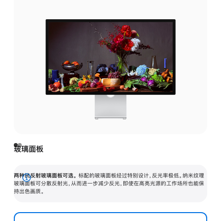
玻璃面板
两种抗反射玻璃面板可选。
标配的玻璃面板经过特别设计，反光率极低。纳米纹理
展
玻璃面板可分散反射光，从而进一步减少反光，即使在高亮光源的工作场所也能保
持出色画质。
开