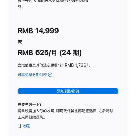
务
获得长达 3 年的技术支持和意外损坏保修服
务。
计
划
(适
RMB 14,999
用
于
或
Studio
RMB 625/月 (24 期)
Display
含增值税及其他法定税费
：约 RMB 1,736
脚
‡。
注
可享免息分期付款
(Studio
Display
-
添加到购物袋
标
准
需要考虑一下？
玻
将此设备加入你的收藏，即可先保留全部配置选择，之后随时
璃
回来再继续选购。
面
板
收藏
-