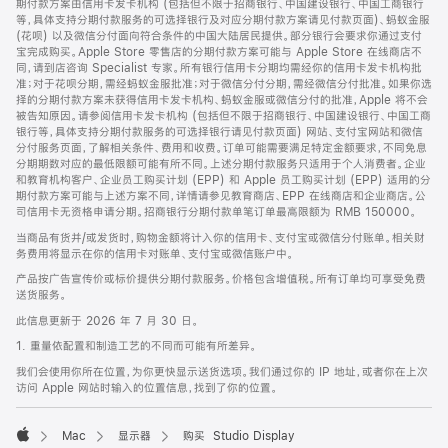
期付款方案由信用卡发卡机构 (包括但不限于招商银行、中国建设银行、中国工商银行
等，具体支持分期付款服务的可选择银行及对应分期付款方案请见付款页面)、蚂蚁金服
(花呗) 以及微信分付面向符合条件的中国大陆居民提供。部分银行会要求你通过支付
宝完成购买。Apple Store 零售店的分期付款方案可能与 Apple Store 在线商店不
同，请到店咨询 Specialist 专家。所有银行信用卡分期均需经你的信用卡发卡机构批
准；对于花呗分期，需经蚂蚁金服批准；对于微信分付分期，需经微信分付批准。如果你选
择的分期付款方案未获得信用卡发卡机构、蚂蚁金服或微信分付的批准，Apple 将不会
被告知原因。请参阅信用卡发卡机构 (包括但不限于招商银行、中国建设银行、中国工商
银行等，具体支持分期付款服务的可选择银行请见付款页面) 网站、支付宝网站和微信
分付服务页面，了解相关条件、费用和收费。订单可能需要满足特定金额要求，不同免息
分期期数对应的最低限额可能有所不同。上述分期付款服务只适用于个人消费者。企业
和教育机构客户、企业员工购买计划 (EPP) 和 Apple 员工购买计划 (EPP) 适用的分
期付款方案可能与上述方案不同，详情请参见教育商店、EPP 在线商店和企业商店。公
司信用卡无资格申请分期。招商银行分期付款单笔订单最高限额为 RMB 150000。
当商品有货并/或发货时，购物金额将计入你的信用卡、支付宝或微信分付账单。相关财
务费用将显示在你的信用卡对账单、支付宝或微信账户中。
产品按广告宣传价或标价提供分期付款服务。价格包含增值税。所有订单均可享受免费
送货服务。
此信息更新于 2026 年 7 月 30 日。
1. 重量依配置和制造工艺的不同而可能有所差异。
我们会使用你所在位置，为你更快显示送货选项。我们通过你的 IP 地址，或者你在上次
访问 Apple 网站时输入的位置信息，找到了你的位置。
Mac
显示器
购买 Studio Display