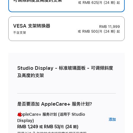
或 RMB 625/月 (24 期) 起
VESA 支架转换器
RMB 11,999
或 RMB 500/月 (24 期) 起
不含支架
Studio Display - 标准玻璃面板 - 可调倾斜度
及高度的支架
是否要添加 AppleCare+ 服务计划？
AppleCare+ 服务计划 (适用于 Studio
AppleC
添加
Display)
服
RMB 1,249
或
RMB 53/月 (24 期)