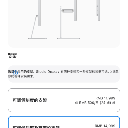
支架
选择你合用的支架。
Studio Display 有两种支架和一种支架转换器可选，以满足
展
你的各种安装需求。
开
RMB 11,999
可调倾斜度的支架
或 RMB 500/月 (24 期) 起
RMB 14,999
可调倾斜度及高‍度的支‍架