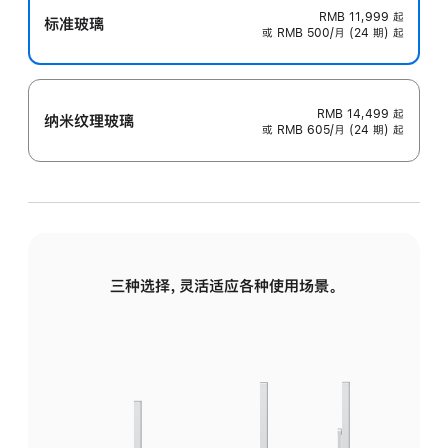
RMB 11,999
起
标准玻璃
或 RMB 500/月 (24 期) 起
RMB 14,499
起
纳米纹理玻璃
或 RMB 605/月 (24 期) 起
三种选择，灵活适应各种使用场景。
标