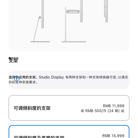
支架
选择你合用的支架。
Studio Display 有两种支架和一种支架转换器可选，以满足
展
你的各种安装需求。
开
RMB 11,999
可调倾斜度的支架
或 RMB 500/月 (24 期) 起
RMB 14,999
可调倾斜度及高‍度的支‍架