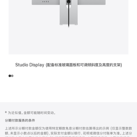
Studio Display (配备标准玻璃面板和可调倾斜度及高度的支架)
网
脚
‡ 为近似值。金额可能随时间变动。
注
页
分期付款服务的条件
页
上述所示分期付款金额仅为使用特定期数免息分期付款估算得出的示例 (仅显示整数数
脚
额，未显示小数点以后的金额)，实际支付金额以银行、花呗或微信分付账单为准。上述分