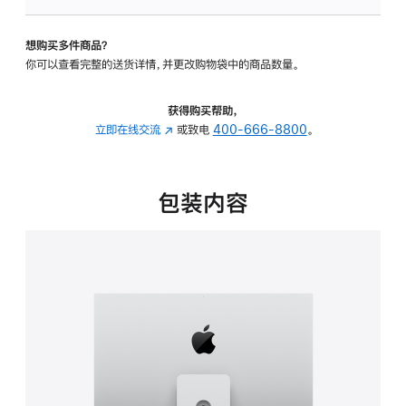
可
调
想购买多件商品？
倾
你可以查看完整的送货详情，并更改购物袋中的商品数量。
斜
度
及
获得购买帮助，
高
立即在线交流
(在
或致电
400-666-8800
。
度
新
的
窗
支
口
包装内容
架
中
的
打
分
开)
期
付
款
选
项)