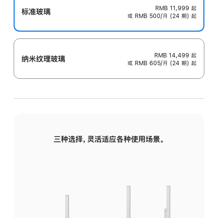
RMB 11,999
起
标准玻璃
或 RMB 500/月 (24 期) 起
RMB 14,499
起
纳米纹理玻璃
或 RMB 605/月 (24 期) 起
三种选择，灵活适应各种使用场景。
标