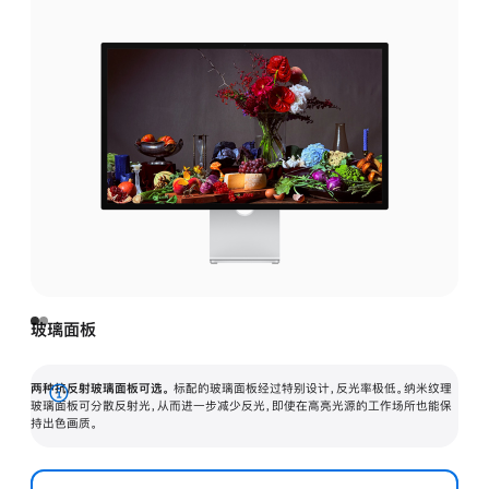
玻璃面板
两种抗反射玻璃面板可选。
标配的玻璃面板经过特别设计，反光率极低。纳米纹理
展
玻璃面板可分散反射光，从而进一步减少反光，即使在高亮光源的工作场所也能保
持出色画质。
开