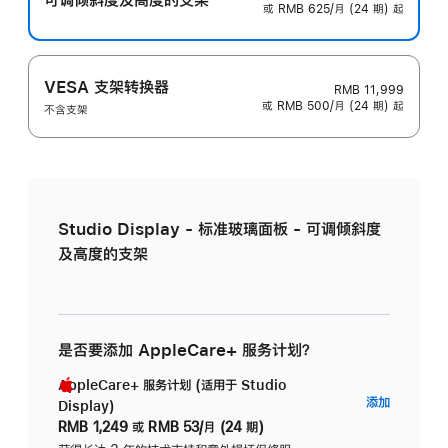
或 RMB 625/月 (24 期) 起
VESA 支架转换器
RMB 11,999
或 RMB 500/月 (24 期) 起
不含支架
Studio Display - 标准玻璃面板 - 可调倾斜度
及高度的支架
是否要添加 AppleCare+ 服务计划？
AppleCare+ 服务计划 (适用于 Studio
AppleC
添加
Display)
服
RMB 1,249
或
RMB 53/月 (24 期)