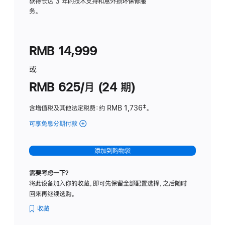
务
获得长达 3 年的技术支持和意外损坏保修服
务。
计
划
(适
RMB 14,999
用
于
或
Studio
RMB 625/月 (24 期)
Display
含增值税及其他法定税费
：约 RMB 1,736
脚
‡。
注
可享免息分期付款
(Studio
Display
-
添加到购物袋
标
准
需要考虑一下？
玻
将此设备加入你的收藏，即可先保留全部配置选择，之后随时
璃
回来再继续选购。
面
板
收藏
-