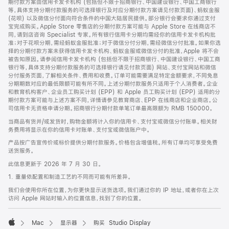
期付款方案由信用卡发卡机构 (包括但不限于招商银行、中国建设银行、中国工商银行
等，具体支持分期付款服务的可选择银行及对应分期付款方案请见付款页面)、蚂蚁金服
(花呗) 以及微信分付面向符合条件的中国大陆居民提供。部分银行会要求你通过支付
宝完成购买。Apple Store 零售店的分期付款方案可能与 Apple Store 在线商店不
同，请到店咨询 Specialist 专家。所有银行信用卡分期均需经你的信用卡发卡机构批
准；对于花呗分期，需经蚂蚁金服批准；对于微信分付分期，需经微信分付批准。如果你选
择的分期付款方案未获得信用卡发卡机构、蚂蚁金服或微信分付的批准，Apple 将不会
被告知原因。请参阅信用卡发卡机构 (包括但不限于招商银行、中国建设银行、中国工商
银行等，具体支持分期付款服务的可选择银行请见付款页面) 网站、支付宝网站和微信
分付服务页面，了解相关条件、费用和收费。订单可能需要满足特定金额要求，不同免息
分期期数对应的最低限额可能有所不同。上述分期付款服务只适用于个人消费者。企业
和教育机构客户、企业员工购买计划 (EPP) 和 Apple 员工购买计划 (EPP) 适用的分
期付款方案可能与上述方案不同，详情请参见教育商店、EPP 在线商店和企业商店。公
司信用卡无资格申请分期。招商银行分期付款单笔订单最高限额为 RMB 150000。
当商品有货并/或发货时，购物金额将计入你的信用卡、支付宝或微信分付账单。相关财
务费用将显示在你的信用卡对账单、支付宝或微信账户中。
产品按广告宣传价或标价提供分期付款服务。价格包含增值税。所有订单均可享受免费
送货服务。
此信息更新于 2026 年 7 月 30 日。
1. 重量依配置和制造工艺的不同而可能有所差异。
我们会使用你所在位置，为你更快显示送货选项。我们通过你的 IP 地址，或者你在上次
访问 Apple 网站时输入的位置信息，找到了你的位置。
Mac
显示器
购买 Studio Display