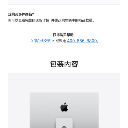
可
调
想购买多件商品？
倾
你可以查看完整的送货详情，并更改购物袋中的商品数量。
斜
度
及
获得购买帮助，
高
立即在线交流
(在
或致电
400-666-8800
。
度
新
的
窗
支
口
包装内容
架
中
的
打
分
开)
期
付
款
选
项)