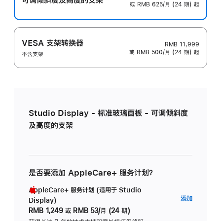
或 RMB 625/月 (24 期) 起
VESA 支架转换器
RMB 11,999
或 RMB 500/月 (24 期) 起
不含支架
Studio Display - 标准玻璃面板 - 可调倾斜度
及高度的支架
是否要添加 AppleCare+ 服务计划？
AppleCare+ 服务计划 (适用于 Studio
AppleC
添加
Display)
服
RMB 1,249
或
RMB 53/月 (24 期)