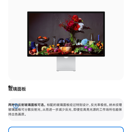
玻璃面板
两种抗反射玻璃面板可选。
标配的玻璃面板经过特别设计，反光率极低。纳米纹理
展
玻璃面板可分散反射光，从而进一步减少反光，即使在高亮光源的工作场所也能保
持出色画质。
开