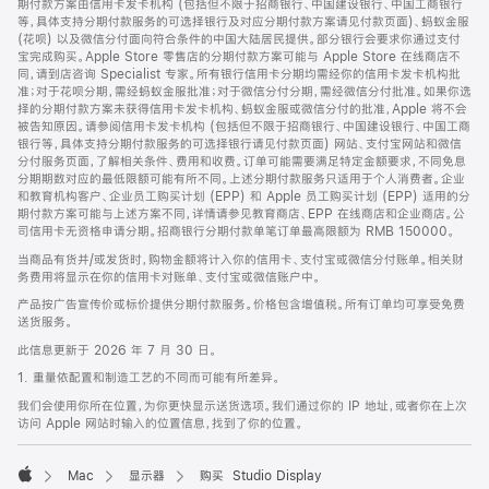
期付款方案由信用卡发卡机构 (包括但不限于招商银行、中国建设银行、中国工商银行
等，具体支持分期付款服务的可选择银行及对应分期付款方案请见付款页面)、蚂蚁金服
(花呗) 以及微信分付面向符合条件的中国大陆居民提供。部分银行会要求你通过支付
宝完成购买。Apple Store 零售店的分期付款方案可能与 Apple Store 在线商店不
同，请到店咨询 Specialist 专家。所有银行信用卡分期均需经你的信用卡发卡机构批
准；对于花呗分期，需经蚂蚁金服批准；对于微信分付分期，需经微信分付批准。如果你选
择的分期付款方案未获得信用卡发卡机构、蚂蚁金服或微信分付的批准，Apple 将不会
被告知原因。请参阅信用卡发卡机构 (包括但不限于招商银行、中国建设银行、中国工商
银行等，具体支持分期付款服务的可选择银行请见付款页面) 网站、支付宝网站和微信
分付服务页面，了解相关条件、费用和收费。订单可能需要满足特定金额要求，不同免息
分期期数对应的最低限额可能有所不同。上述分期付款服务只适用于个人消费者。企业
和教育机构客户、企业员工购买计划 (EPP) 和 Apple 员工购买计划 (EPP) 适用的分
期付款方案可能与上述方案不同，详情请参见教育商店、EPP 在线商店和企业商店。公
司信用卡无资格申请分期。招商银行分期付款单笔订单最高限额为 RMB 150000。
当商品有货并/或发货时，购物金额将计入你的信用卡、支付宝或微信分付账单。相关财
务费用将显示在你的信用卡对账单、支付宝或微信账户中。
产品按广告宣传价或标价提供分期付款服务。价格包含增值税。所有订单均可享受免费
送货服务。
此信息更新于 2026 年 7 月 30 日。
1. 重量依配置和制造工艺的不同而可能有所差异。
我们会使用你所在位置，为你更快显示送货选项。我们通过你的 IP 地址，或者你在上次
访问 Apple 网站时输入的位置信息，找到了你的位置。
Mac
显示器
购买 Studio Display