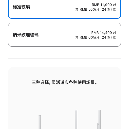
RMB 11,999
起
标准玻璃
或 RMB 500/月 (24 期) 起
RMB 14,499
起
纳米纹理玻璃
或 RMB 605/月 (24 期) 起
三种选择，灵活适应各种使用场景。
标