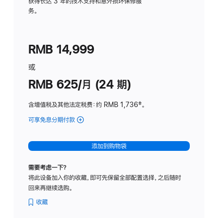
务
获得长达 3 年的技术支持和意外损坏保修服
务。
计
划
(适
RMB 14,999
用
于
或
Studio
RMB 625/月 (24 期)
Display
含增值税及其他法定税费
：约 RMB 1,736
脚
‡。
注
可享免息分期付款
(Studio
Display
-
添加到购物袋
标
准
需要考虑一下？
玻
将此设备加入你的收藏，即可先保留全部配置选择，之后随时
璃
回来再继续选购。
面
板
收藏
-