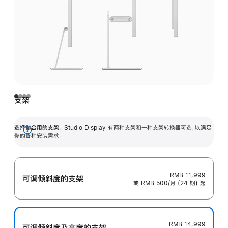
支架
选择你合用的支架。
Studio Display 有两种支架和一种支架转换器可选，以满足
展
你的各种安装需求。
开
RMB 11,999
可调倾斜度的支架
或 RMB 500/月 (24 期) 起
RMB 14,999
可调倾斜度及高‍度的支‍架