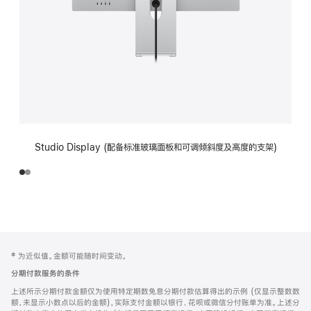
Studio Display (配备标准玻璃面板和可调倾斜度及高度的支架)
网
脚
‡ 为近似值。金额可能随时间变动。
注
页
分期付款服务的条件
页
上述所示分期付款金额仅为使用特定期数免息分期付款估算得出的示例 (仅显示整数数
脚
额，未显示小数点以后的金额)，实际支付金额以银行、花呗或微信分付账单为准。上述分