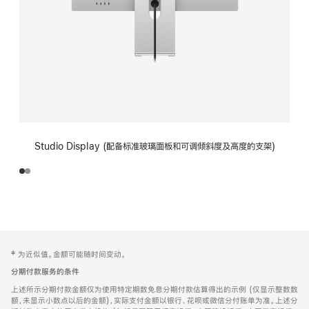
Studio Display (配备标准玻璃面板和可调倾斜度及高度的支架)
网
脚
‡ 为近似值。金额可能随时间变动。
注
页
分期付款服务的条件
页
上述所示分期付款金额仅为使用特定期数免息分期付款估算得出的示例 (仅显示整数数
脚
额，未显示小数点以后的金额)，实际支付金额以银行、花呗或微信分付账单为准。上述分