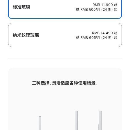
RMB 11,999
起
标准玻璃
或 RMB 500/月 (24 期) 起
RMB 14,499
起
纳米纹理玻璃
或 RMB 605/月 (24 期) 起
三种选择，灵活适应各种使用场景。
标