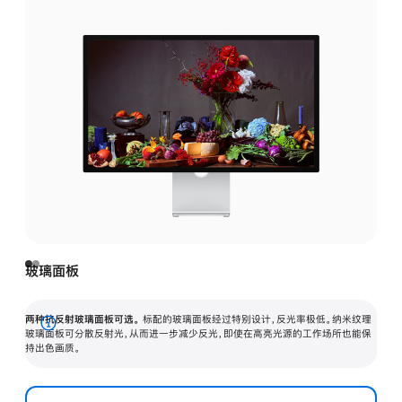
玻璃面板
两种抗反射玻璃面板可选。
标配的玻璃面板经过特别设计，反光率极低。纳米纹理
展
玻璃面板可分散反射光，从而进一步减少反光，即使在高亮光源的工作场所也能保
持出色画质。
开