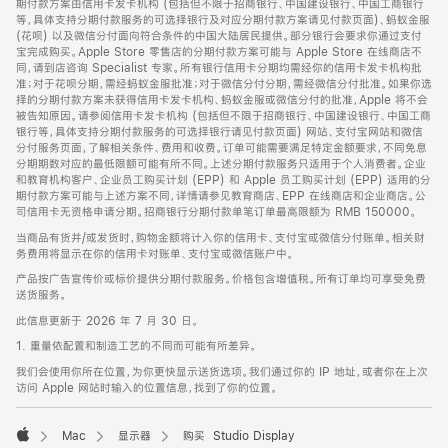
期付款方案由信用卡发卡机构 (包括但不限于招商银行、中国建设银行、中国工商银行
等，具体支持分期付款服务的可选择银行及对应分期付款方案请见付款页面)、蚂蚁金服
(花呗) 以及微信分付面向符合条件的中国大陆居民提供。部分银行会要求你通过支付
宝完成购买。Apple Store 零售店的分期付款方案可能与 Apple Store 在线商店不
同，请到店咨询 Specialist 专家。所有银行信用卡分期均需经你的信用卡发卡机构批
准；对于花呗分期，需经蚂蚁金服批准；对于微信分付分期，需经微信分付批准。如果你选
择的分期付款方案未获得信用卡发卡机构、蚂蚁金服或微信分付的批准，Apple 将不会
被告知原因。请参阅信用卡发卡机构 (包括但不限于招商银行、中国建设银行、中国工商
银行等，具体支持分期付款服务的可选择银行请见付款页面) 网站、支付宝网站和微信
分付服务页面，了解相关条件、费用和收费。订单可能需要满足特定金额要求，不同免息
分期期数对应的最低限额可能有所不同。上述分期付款服务只适用于个人消费者。企业
和教育机构客户、企业员工购买计划 (EPP) 和 Apple 员工购买计划 (EPP) 适用的分
期付款方案可能与上述方案不同，详情请参见教育商店、EPP 在线商店和企业商店。公
司信用卡无资格申请分期。招商银行分期付款单笔订单最高限额为 RMB 150000。
当商品有货并/或发货时，购物金额将计入你的信用卡、支付宝或微信分付账单。相关财
务费用将显示在你的信用卡对账单、支付宝或微信账户中。
产品按广告宣传价或标价提供分期付款服务。价格包含增值税。所有订单均可享受免费
送货服务。
此信息更新于 2026 年 7 月 30 日。
1. 重量依配置和制造工艺的不同而可能有所差异。
我们会使用你所在位置，为你更快显示送货选项。我们通过你的 IP 地址，或者你在上次
访问 Apple 网站时输入的位置信息，找到了你的位置。
Mac
显示器
购买 Studio Display