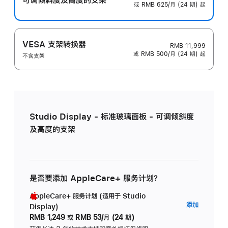
或 RMB 625/月 (24 期) 起
VESA 支架转换器
RMB 11,999
或 RMB 500/月 (24 期) 起
不含支架
Studio Display - 标准玻璃面板 - 可调倾斜度
及高度的支架
是否要添加 AppleCare+ 服务计划？
AppleCare+ 服务计划 (适用于 Studio
AppleC
添加
Display)
服
RMB 1,249
或
RMB 53/月 (24 期)