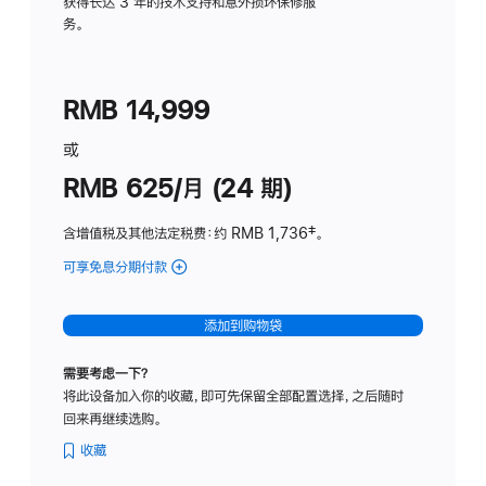
务
获得长达 3 年的技术支持和意外损坏保修服
务。
计
划
(适
RMB 14,999
用
于
或
Studio
RMB 625/月 (24 期)
Display
含增值税及其他法定税费
：约 RMB 1,736
脚
‡。
注
可享免息分期付款
(Studio
Display
-
添加到购物袋
标
准
需要考虑一下？
玻
将此设备加入你的收藏，即可先保留全部配置选择，之后随时
璃
回来再继续选购。
面
板
收藏
-