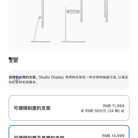
支架
选择你合用的支架。
Studio Display 有两种支架和一种支架转换器可选，以满足
展
你的各种安装需求。
开
RMB 11,999
可调倾斜度的支架
或 RMB 500/月 (24 期) 起
RMB 14,999
可调倾斜度及高‍度的支‍架