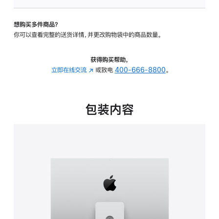
可
调
想购买多件商品？
倾
你可以查看完整的送货详情，并更改购物袋中的商品数量。
斜
度
及
获得购买帮助，
高
立即在线交流
(在
或致电
400-666-8800
。
度
新
的
窗
支
口
包装内容
架
中
的
打
分
开)
期
付
款
选
项)