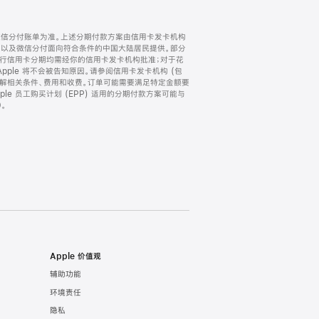
微信分付账单为准。上述分期付款方案由信用卡发卡机构
) 以及微信分付面向符合条件的中国大陆居民提供。部分
家。所有银行信用卡分期均需经你的信用卡发卡机构批准；对于花
ple 将不会被告知原因。请参阅信用卡发卡机构 (包
了解相关条件、费用和收费。订单可能需要满足特定金额要
e 员工购买计划 (EPP) 适用的分期付款方案可能与
。
Apple 价值观
辅助功能
环境责任
隐私