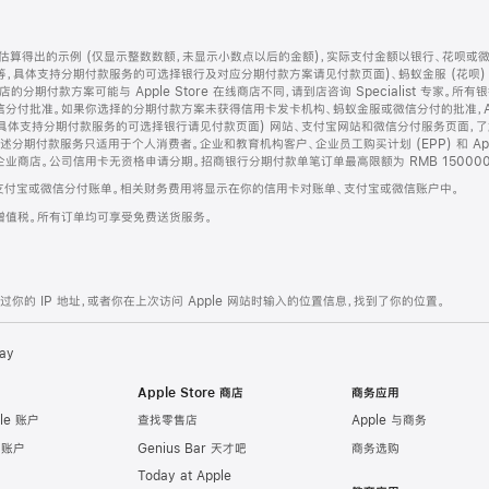
算得出的示例 (仅显示整数数额，未显示小数点以后的金额)，实际支付金额以银行、花呗或
等，具体支持分期付款服务的可选择银行及对应分期付款方案请见付款页面)、蚂蚁金服 (花呗
售店的分期付款方案可能与 Apple Store 在线商店不同，请到店咨询 Specialist 专
分付批准。如果你选择的分期付款方案未获得信用卡发卡机构、蚂蚁金服或微信分付的批准，Ap
具体支持分期付款服务的可选择银行请见付款页面) 网站、支付宝网站和微信分付服务页面，
期付款服务只适用于个人消费者。企业和教育机构客户、企业员工购买计划 (EPP) 和 Appl
企业商店。公司信用卡无资格申请分期。招商银行分期付款单笔订单最高限额为 RMB 150000
支付宝或微信分付账单。相关财务费用将显示在你的信用卡对账单、支付宝或微信账户中。
增值税。所有订单均可享受免费送货服务。
的 IP 地址，或者你在上次访问 Apple 网站时输入的位置信息，找到了你的位置。
ay
Apple Store 商店
商务应用
le 账户
查找零售店
Apple 与商务
e 账户
Genius Bar 天才吧
商务选购
Today at Apple