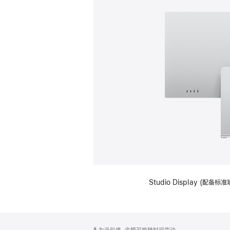
Studio Display (
网
脚