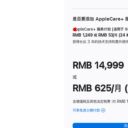
是否要添加 AppleCare+
AppleCare+ 服务计划 (适用于 Stu
RMB 1,249
或
RMB 53/月 (24 
获得长达 3 年的技术支持和意外损
RMB 14,999
或
RMB 625/月 (
含增值税及其他法定税费
：约 RMB 
可享免息分期付款
(Studio
Display
-
添