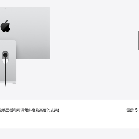
款
选
项)
配备标准玻璃面板和可调倾斜度及高度的支架)
雷雳 5 