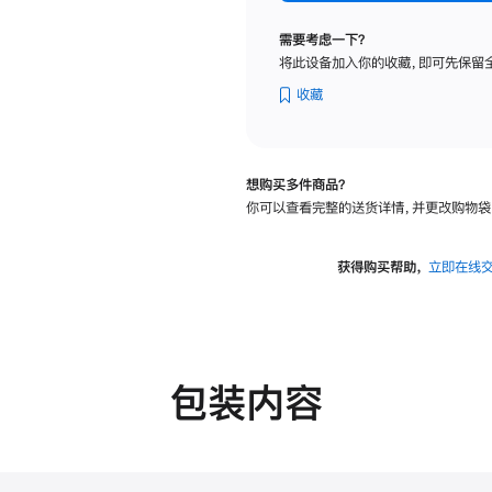
标
准
需要考虑一下？
玻
将此设备加入你的收藏，即可先保留
璃
面
收藏
板
-
可
想购买多件商品？
调
你可以查看完整的送货详情，并更改购物袋
倾
斜
度
获得购买帮助，
立即在线
及
高
度
的
支
包装内容
架
的
分
期
付