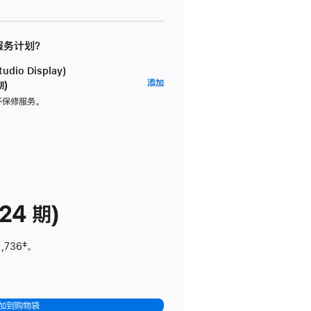
 服务计划？
dio Display)
AppleCare+
添加
期)
服
坏保修服务。
务
计
划
(适
用
于
24 期)
Studio
Display)
1,736
脚
‡。
注
加到购物袋