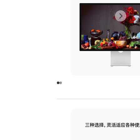
上
下
一
一
张
张
图
图
库
库
图
图
片
片
-
-
玻
玻
璃
璃
三种选择，灵活适应各种使
面
面
板
板