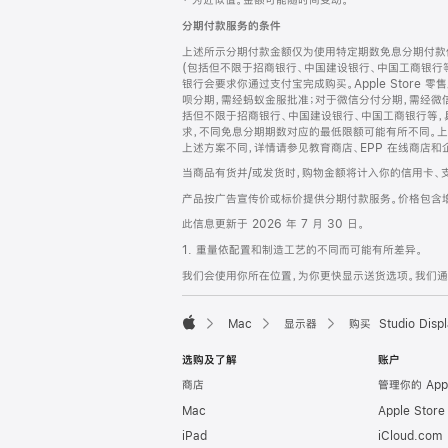
‡ 为近似值。金额可能随时间变动。
注
页
分期付款服务的条件
页
上述所示分期付款金额仅为使用特定期数免息分期付款估
脚
(包括但不限于招商银行、中国建设银行、中国工商银行
银行会要求你通过支付宝完成购买。Apple Store 零
呗分期，需经蚂蚁金服批准；对于微信分付分期，需经微信
括但不限于招商银行、中国建设银行、中国工商银行等，
求，不同免息分期期数对应的最低限额可能有所不同。上述分
上述方案不同，详情请参见教育商店、EPP 在线商店和
当商品有货并/或发货时，购物金额将计入你的信用卡、
产品按广告宣传价或标价提供分期付款服务。价格包含
此信息更新于 2026 年 7 月 30 日。
1. 重量依配置和制造工艺的不同而可能有所差异。
我们会使用你所在位置，为你更快显示送货选项。我们通过你
Mac
显示器
购买 Studio Displ
Apple
选购及了解
账户
商店
管理你的 App
Mac
Apple Stor
iPad
iCloud.com