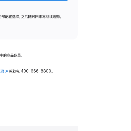
全部配置选择，之后随时回来再继续选购。
中的商品数量。
交流
(在
或致电
400-666-8800。
新
窗
口
中
打
开)