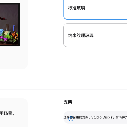
标准玻璃
纳米纹理玻璃
支架
用场景。
标配可调倾斜度的支架，提供 30 度的倾斜度
选
选择你合用的支架。
Studio Display
调节范围。
展