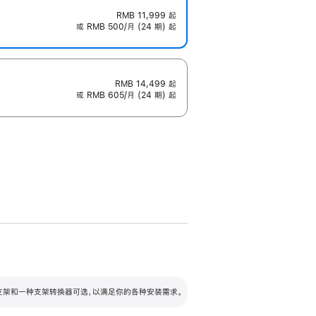
RMB 11,999
起
或 RMB 500/月 (24 期) 起
RMB 14,499
起
或 RMB 605/月 (24 期) 起
配可调倾斜度及高度的支架，额外增加 105
VESA 支架转换器
 有两种支架和一种支架转换器可选，以满足你的各种安装需求。
毫米的高度调节范围。
容的支架 (未随附)