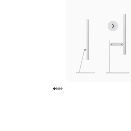
上
下
一
一
张
张
图
图
库
库
图
图
片
片
-
-
支
支
架
架