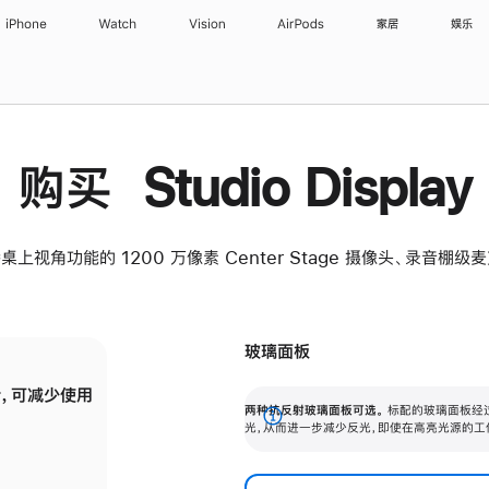
iPhone
Watch
Vision
AirPods
家居
娱乐
购买 Studio Display
桌上视角功能的 1200 万像素 Center Stage 摄像头、录音棚
玻璃面板
，可减少使用
纳米纹理玻璃面板可进一步减少反光，即使在
两种抗反射玻璃面板可选。
标配的玻璃面板经
。
有高亮光源的场所使用，也能保持出色画质。
展
光，从而进一步减少反光，即使在高亮光源的工
开