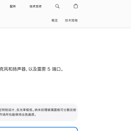
配件
技术支持
概览
技术规格
级麦克风和扬声器，以及雷雳 5 端口。
过特别设计，反光率极低。纳米纹理玻璃面板可分散反射
作场所也能保持出色画质。