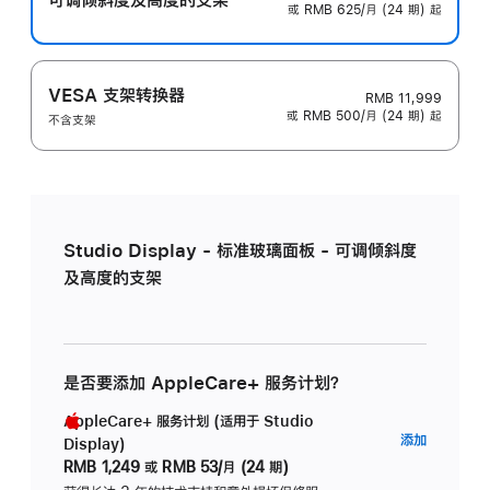
或 RMB 625/月 (24 期) 起
VESA 支架转换器
RMB 11,999
或 RMB 500/月 (24 期) 起
不含支架
Studio Display - 标准玻璃面板 - 可调倾斜度
及高度的支架
是否要添加 AppleCare+ 服务计划？
AppleCare+ 服务计划 (适用于 Studio
AppleC
添加
Display)
服
RMB 1,249
或
RMB 53/月 (24 期)