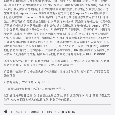
期付款方案由信用卡发卡机构 (包括但不限于招商银行、中国建设银行、中国工商银行
等，具体支持分期付款服务的可选择银行及对应分期付款方案请见付款页面)、蚂蚁金服
(花呗) 以及微信分付面向符合条件的中国大陆居民提供。部分银行会要求你通过支付
宝完成购买。Apple Store 零售店的分期付款方案可能与 Apple Store 在线商店不
同，请到店咨询 Specialist 专家。所有银行信用卡分期均需经你的信用卡发卡机构批
准；对于花呗分期，需经蚂蚁金服批准；对于微信分付分期，需经微信分付批准。如果你选
择的分期付款方案未获得信用卡发卡机构、蚂蚁金服或微信分付的批准，Apple 将不会
被告知原因。请参阅信用卡发卡机构 (包括但不限于招商银行、中国建设银行、中国工商
银行等，具体支持分期付款服务的可选择银行请见付款页面) 网站、支付宝网站和微信
分付服务页面，了解相关条件、费用和收费。订单可能需要满足特定金额要求，不同免息
分期期数对应的最低限额可能有所不同。上述分期付款服务只适用于个人消费者。企业
和教育机构客户、企业员工购买计划 (EPP) 和 Apple 员工购买计划 (EPP) 适用的分
期付款方案可能与上述方案不同，详情请参见教育商店、EPP 在线商店和企业商店。公
司信用卡无资格申请分期。招商银行分期付款单笔订单最高限额为 RMB 150000。
当商品有货并/或发货时，购物金额将计入你的信用卡、支付宝或微信分付账单。相关财
务费用将显示在你的信用卡对账单、支付宝或微信账户中。
产品按广告宣传价或标价提供分期付款服务。价格包含增值税。所有订单均可享受免费
送货服务。
此信息更新于 2026 年 7 月 30 日。
1. 重量依配置和制造工艺的不同而可能有所差异。
我们会使用你所在位置，为你更快显示送货选项。我们通过你的 IP 地址，或者你在上次
访问 Apple 网站时输入的位置信息，找到了你的位置。
Mac
显示器
购买 Studio Display