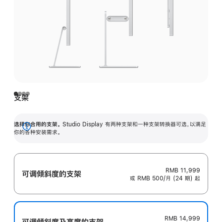
支架
选择你合用的支架。
Studio Display 有两种支架和一种支架转换器可选，以满足
展
你的各种安装需求。
开
RMB 11,999
可调倾斜度的支架
或 RMB 500/月 (24 期) 起
RMB 14,999
可调倾斜度及高‍度的支‍架