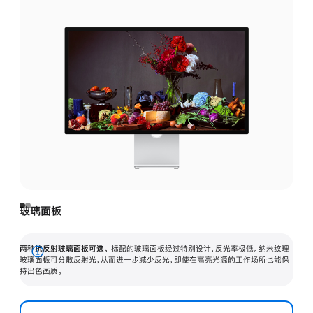
玻璃面板
两种抗反射玻璃面板可选。
标配的玻璃面板经过特别设计，反光率极低。纳米纹理
展
玻璃面板可分散反射光，从而进一步减少反光，即使在高亮光源的工作场所也能保
持出色画质。
开