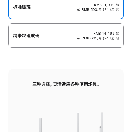
RMB 11,999
起
标准玻璃
或 RMB 500/月 (24 期) 起
RMB 14,499
起
纳米纹理玻璃
或 RMB 605/月 (24 期) 起
三种选择，灵活适应各种使用场景。
标