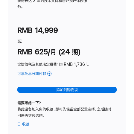
务
获得长达 3 年的技术支持和意外损坏保修服
务。
计
划
(适
RMB 14,999
用
于
或
Studio
RMB 625/月 (24 期)
Display
含增值税及其他法定税费
：约 RMB 1,736
脚
‡。
注
可享免息分期付款
(Studio
Display
-
添加到购物袋
标
准
需要考虑一下？
玻
将此设备加入你的收藏，即可先保留全部配置选择，之后随时
璃
回来再继续选购。
面
板
收藏
-