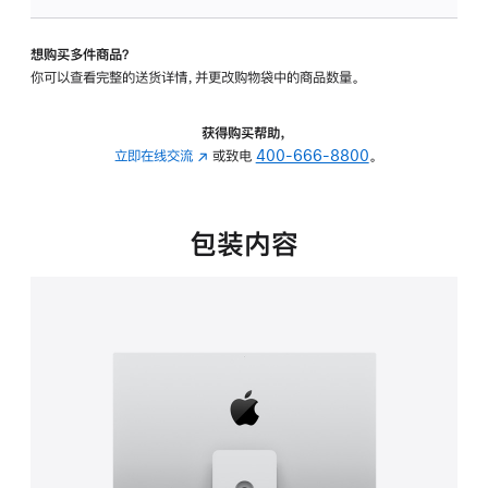
可
调
想购买多件商品？
倾
你可以查看完整的送货详情，并更改购物袋中的商品数量。
斜
度
及
获得购买帮助，
高
立即在线交流
(在
或致电
400-666-8800
。
度
新
的
窗
支
口
包装内容
架
中
的
打
分
开)
期
付
款
选
项)