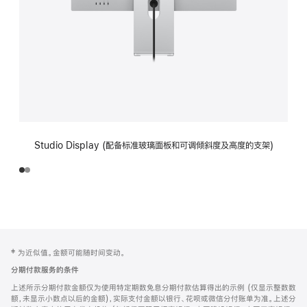
Studio Display (配备标准玻璃面板和可调倾斜度及高度的支架)
网
脚
‡ 为近似值。金额可能随时间变动。
注
页
分期付款服务的条件
页
上述所示分期付款金额仅为使用特定期数免息分期付款估算得出的示例 (仅显示整数数
脚
额，未显示小数点以后的金额)，实际支付金额以银行、花呗或微信分付账单为准。上述分