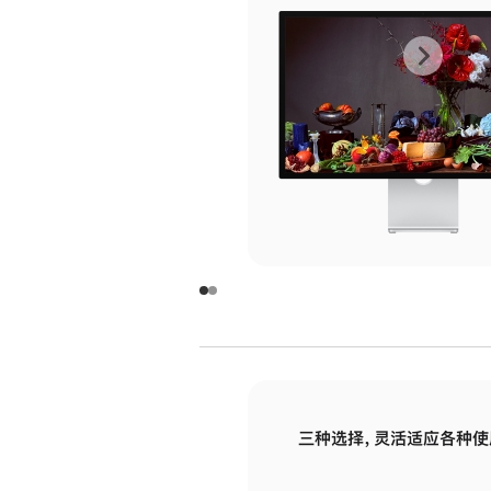
上
下
一
一
张
张
图
图
库
库
图
图
片
片
-
-
玻
玻
璃
璃
三种选择，灵活适应各种使
面
面
板
板