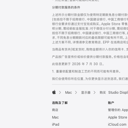
‡ 为近似值。金额可能随时间变动。
注
页
分期付款服务的条件
页
上述所示分期付款金额仅为使用特定期数免息分期付款估
脚
(包括但不限于招商银行、中国建设银行、中国工商银行
银行会要求你通过支付宝完成购买。Apple Store 零
呗分期，需经蚂蚁金服批准；对于微信分付分期，需经微信
括但不限于招商银行、中国建设银行、中国工商银行等，
求，不同免息分期期数对应的最低限额可能有所不同。上述分
上述方案不同，详情请参见教育商店、EPP 在线商店和
当商品有货并/或发货时，购物金额将计入你的信用卡、
产品按广告宣传价或标价提供分期付款服务。价格包含
此信息更新于 2026 年 7 月 30 日。
1. 重量依配置和制造工艺的不同而可能有所差异。
我们会使用你所在位置，为你更快显示送货选项。我们通过你
Mac
显示器
购买 Studio Displ
Apple
选购及了解
账户
商店
管理你的 App
Mac
Apple Stor
iPad
iCloud.com