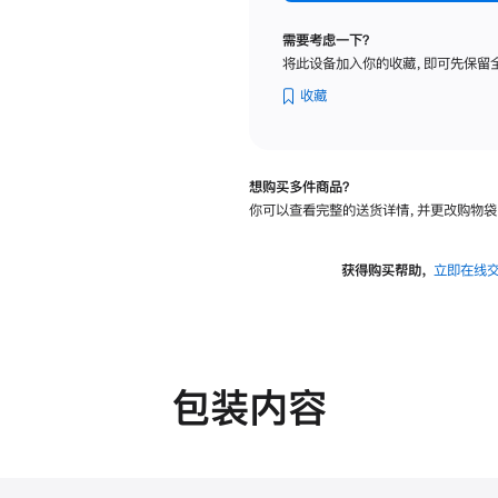
标
准
需要考虑一下？
玻
将此设备加入你的收藏，即可先保留
璃
面
收藏
板
-
可
想购买多件商品？
调
你可以查看完整的送货详情，并更改购物袋
倾
斜
度
获得购买帮助，
立即在线
及
高
度
的
支
包装内容
架
的
分
期
付