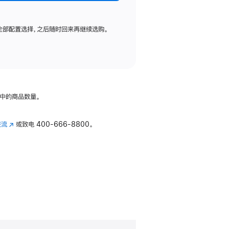
全部配置选择，之后随时回来再继续选购。
中的商品数量。
交流
(在
或致电
400-666-8800。
新
窗
口
中
打
开)