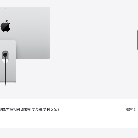
款
选
项)
配备标准玻璃面板和可调倾斜度及高度的支架)
雷雳 5 