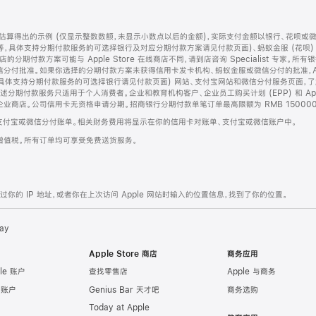
算得出的示例 (仅显示整数数额，未显示小数点以后的金额)，实际支付金额以银行、花呗或
等，具体支持分期付款服务的可选择银行及对应分期付款方案请见付款页面)、蚂蚁金服 (花呗
售店的分期付款方案可能与 Apple Store 在线商店不同，请到店咨询 Specialist 专
分付批准。如果你选择的分期付款方案未获得信用卡发卡机构、蚂蚁金服或微信分付的批准，Ap
具体支持分期付款服务的可选择银行请见付款页面) 网站、支付宝网站和微信分付服务页面，
期付款服务只适用于个人消费者。企业和教育机构客户、企业员工购买计划 (EPP) 和 Appl
企业商店。公司信用卡无资格申请分期。招商银行分期付款单笔订单最高限额为 RMB 150000
支付宝或微信分付账单。相关财务费用将显示在你的信用卡对账单、支付宝或微信账户中。
增值税。所有订单均可享受免费送货服务。
的 IP 地址，或者你在上次访问 Apple 网站时输入的位置信息，找到了你的位置。
ay
Apple Store 商店
商务应用
le 账户
查找零售店
Apple 与商务
e 账户
Genius Bar 天才吧
商务选购
Today at Apple