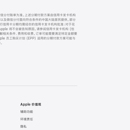
微信分付账单为准。上述分期付款方案由信用卡发卡机构
) 以及微信分付面向符合条件的中国大陆居民提供。部分
家。所有银行信用卡分期均需经你的信用卡发卡机构批准；对于花
ple 将不会被告知原因。请参阅信用卡发卡机构 (包
了解相关条件、费用和收费。订单可能需要满足特定金额要
e 员工购买计划 (EPP) 适用的分期付款方案可能与
。
Apple 价值观
辅助功能
环境责任
隐私