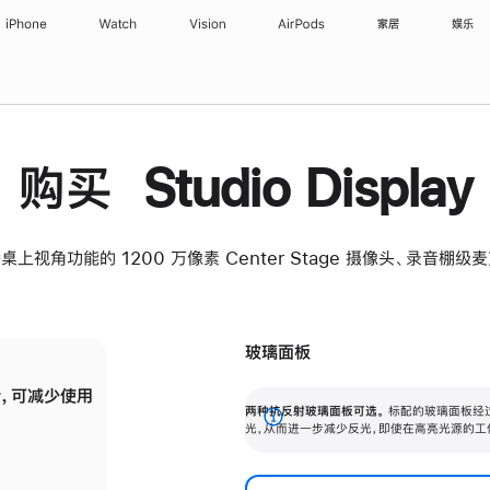
iPhone
Watch
Vision
AirPods
家居
娱乐
购买 Studio Display
桌上视角功能的 1200 万像素 Center Stage 摄像头、录音棚
玻璃面板
，可减少使用
纳米纹理玻璃面板可进一步减少反光，即使在
两种抗反射玻璃面板可选。
标配的玻璃面板经
。
有高亮光源的场所使用，也能保持出色画质。
展
光，从而进一步减少反光，即使在高亮光源的工
开