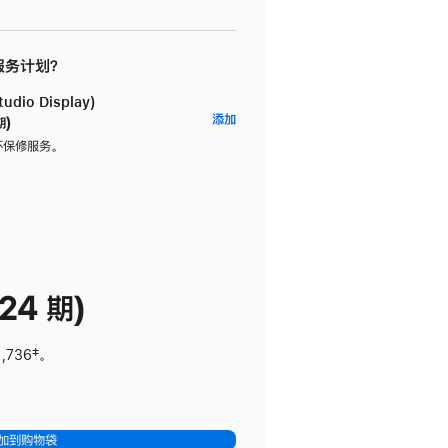
 服务计划？
dio Display)
AppleCare+
添加
期)
服
坏保修服务。
务
计
划
(适
用
于
24 期)
Studio
Display)
1,736
脚
‡。
注
加到购物袋