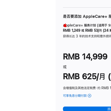
是否要添加 AppleCare+
AppleCare+ 服务计划 (适用于 Stu
RMB 1,249
或
RMB 53/月 (24 
获得长达 3 年的技术支持和意外损
RMB 14,999
或
RMB 625/月 (
含增值税及其他法定税费
：约 RMB 
可享免息分期付款
(Studio
Display
-
添