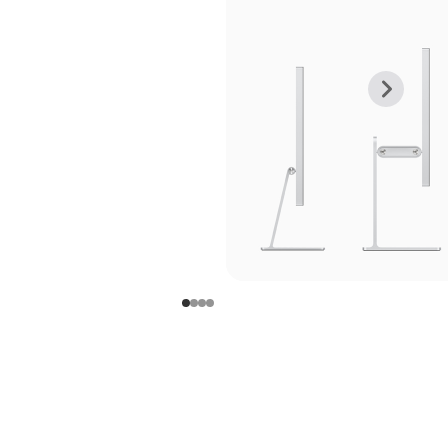
上
下
一
一
张
张
图
图
库
库
图
图
片
片
-
-
支
支
架
架