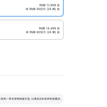
RMB 11,999
起
或 RMB 500/月 (24 期) 起
RMB 14,499
起
或 RMB 605/月 (24 期) 起
配可调倾斜度及高度的支架，额外增加 105
VESA 支架转换器
 有两种支架和一种支架转换器可选，以满足你的各种安装需求。
毫米的高度调节范围。
容的支架 (未随附)