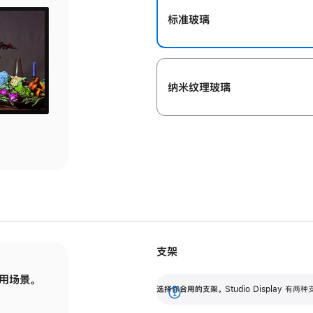
标准玻璃
纳米纹理玻璃
支架
用场景。
标配可调倾斜度的支架，提供 30 度的倾斜度
选
选择你合用的支架。
Studio Display
调节范围。
展