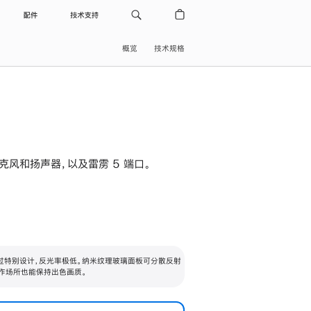
配件
技术支持
概览
技术规格
级麦克风和扬声器，以及雷雳 5 端口。
过特别设计，反光率极低。纳米纹理玻璃面板可分散反射
作场所也能保持出色画质。