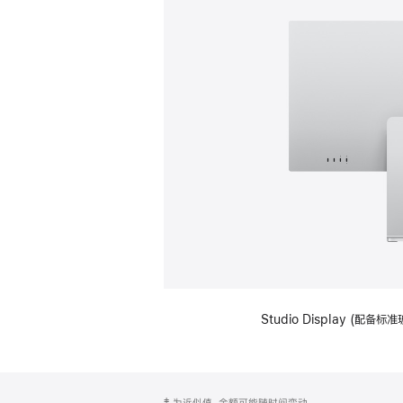
Studio Display (
网
脚