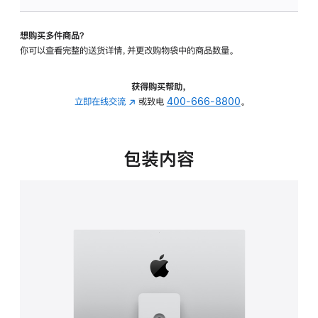
可
调
想购买多件商品？
倾
你可以查看完整的送货详情，并更改购物袋中的商品数量。
斜
度
及
获得购买帮助，
高
立即在线交流
(在
或致电
400-666-8800
。
度
新
的
窗
支
口
包装内容
架
中
的
打
分
开)
期
付
款
选
项)