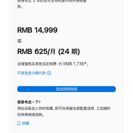
务
获得长达 3 年的技术支持和意外损坏保修服
务。
计
划
(适
RMB 14,999
用
于
或
Studio
RMB 625/月 (24 期)
Display
含增值税及其他法定税费
：约 RMB 1,736
脚
‡。
注
可享免息分期付款
(Studio
Display
-
添加到购物袋
标
准
需要考虑一下？
玻
将此设备加入你的收藏，即可先保留全部配置选择，之后随时
璃
回来再继续选购。
面
板
收藏
-