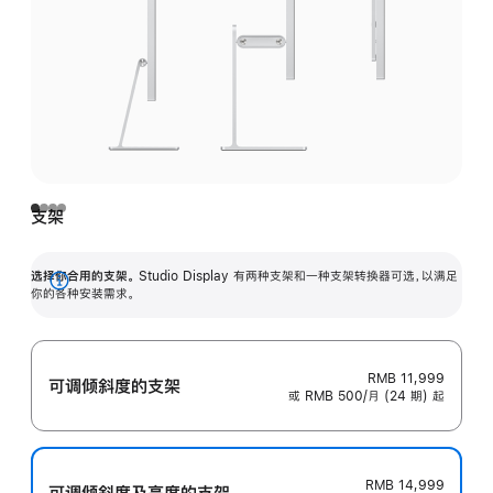
支架
选择你合用的支架。
Studio Display 有两种支架和一种支架转换器可选，以满足
展
你的各种安装需求。
开
RMB 11,999
可调倾斜度的支架
或 RMB 500/月 (24 期) 起
RMB 14,999
可调倾斜度及高‍度的支‍架