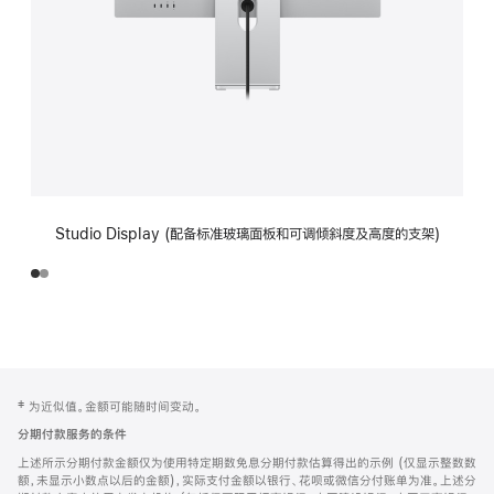
Studio Display (配备标准玻璃面板和可调倾斜度及高度的支架)
网
脚
‡ 为近似值。金额可能随时间变动。
注
页
分期付款服务的条件
页
上述所示分期付款金额仅为使用特定期数免息分期付款估算得出的示例 (仅显示整数数
脚
额，未显示小数点以后的金额)，实际支付金额以银行、花呗或微信分付账单为准。上述分