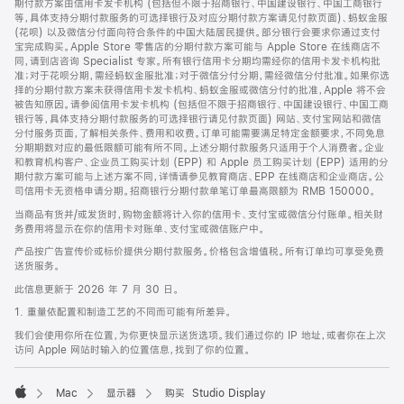
期付款方案由信用卡发卡机构 (包括但不限于招商银行、中国建设银行、中国工商银行
等，具体支持分期付款服务的可选择银行及对应分期付款方案请见付款页面)、蚂蚁金服
(花呗) 以及微信分付面向符合条件的中国大陆居民提供。部分银行会要求你通过支付
宝完成购买。Apple Store 零售店的分期付款方案可能与 Apple Store 在线商店不
同，请到店咨询 Specialist 专家。所有银行信用卡分期均需经你的信用卡发卡机构批
准；对于花呗分期，需经蚂蚁金服批准；对于微信分付分期，需经微信分付批准。如果你选
择的分期付款方案未获得信用卡发卡机构、蚂蚁金服或微信分付的批准，Apple 将不会
被告知原因。请参阅信用卡发卡机构 (包括但不限于招商银行、中国建设银行、中国工商
银行等，具体支持分期付款服务的可选择银行请见付款页面) 网站、支付宝网站和微信
分付服务页面，了解相关条件、费用和收费。订单可能需要满足特定金额要求，不同免息
分期期数对应的最低限额可能有所不同。上述分期付款服务只适用于个人消费者。企业
和教育机构客户、企业员工购买计划 (EPP) 和 Apple 员工购买计划 (EPP) 适用的分
期付款方案可能与上述方案不同，详情请参见教育商店、EPP 在线商店和企业商店。公
司信用卡无资格申请分期。招商银行分期付款单笔订单最高限额为 RMB 150000。
当商品有货并/或发货时，购物金额将计入你的信用卡、支付宝或微信分付账单。相关财
务费用将显示在你的信用卡对账单、支付宝或微信账户中。
产品按广告宣传价或标价提供分期付款服务。价格包含增值税。所有订单均可享受免费
送货服务。
此信息更新于 2026 年 7 月 30 日。
1. 重量依配置和制造工艺的不同而可能有所差异。
我们会使用你所在位置，为你更快显示送货选项。我们通过你的 IP 地址，或者你在上次
访问 Apple 网站时输入的位置信息，找到了你的位置。
Mac
显示器
购买 Studio Display