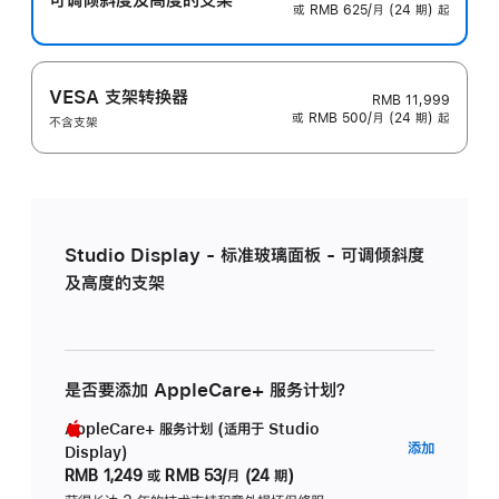
或 RMB 625/月 (24 期) 起
VESA 支架转换器
RMB 11,999
或 RMB 500/月 (24 期) 起
不含支架
Studio Display - 标准玻璃面板 - 可调倾斜度
及高度的支架
是否要添加 AppleCare+ 服务计划？
AppleCare+ 服务计划 (适用于 Studio
AppleC
添加
Display)
服
RMB 1,249
或
RMB 53/月 (24 期)