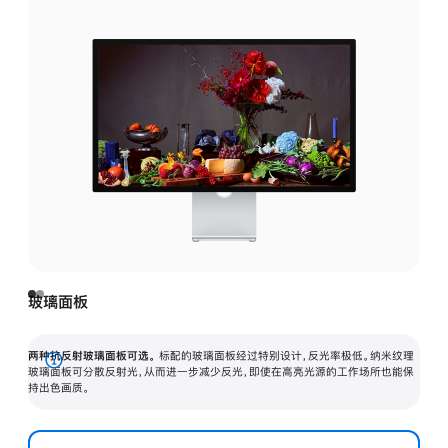
玻璃面板
两种抗反射玻璃面板可选。
标配的玻璃面板经过特别设计，反光率极低。纳米纹理
展
玻璃面板可分散反射光，从而进一步减少反光，即使在高亮光源的工作场所也能保
持出色画质。
开