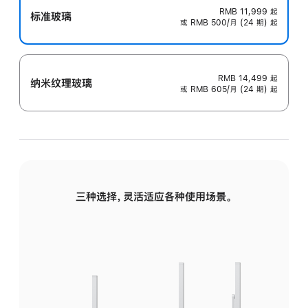
RMB 11,999
起
标准玻璃
或 RMB 500/月 (24 期) 起
RMB 14,499
起
纳米纹理玻璃
或 RMB 605/月 (24 期) 起
三种选择，灵活适应各种使用场景。
标