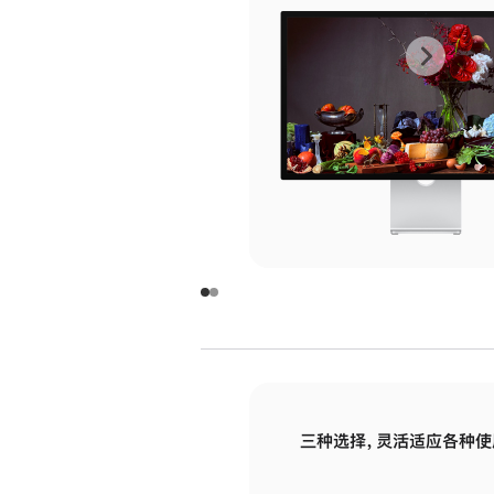
上
下
一
一
张
张
图
图
库
库
图
图
片
片
-
-
玻
玻
璃
璃
三种选择，灵活适应各种使
面
面
板
板