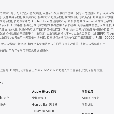
算得出的示例 (仅显示整数数额，未显示小数点以后的金额)，实际支付金额以银行、花呗或
等，具体支持分期付款服务的可选择银行及对应分期付款方案请见付款页面)、蚂蚁金服 (花呗
售店的分期付款方案可能与 Apple Store 在线商店不同，请到店咨询 Specialist 专
分付批准。如果你选择的分期付款方案未获得信用卡发卡机构、蚂蚁金服或微信分付的批准，Ap
具体支持分期付款服务的可选择银行请见付款页面) 网站、支付宝网站和微信分付服务页面，
期付款服务只适用于个人消费者。企业和教育机构客户、企业员工购买计划 (EPP) 和 Appl
企业商店。公司信用卡无资格申请分期。招商银行分期付款单笔订单最高限额为 RMB 150000
支付宝或微信分付账单。相关财务费用将显示在你的信用卡对账单、支付宝或微信账户中。
增值税。所有订单均可享受免费送货服务。
的 IP 地址，或者你在上次访问 Apple 网站时输入的位置信息，找到了你的位置。
ay
Apple Store 商店
商务应用
le 账户
查找零售店
Apple 与商务
e 账户
Genius Bar 天才吧
商务选购
Today at Apple