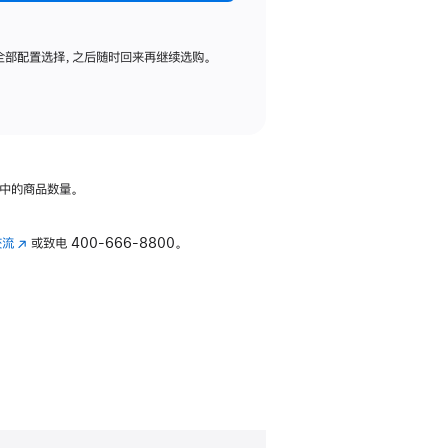
全部配置选择，之后随时回来再继续选购。
中的商品数量。
交流
(在
或致电
400-666-8800。
新
窗
口
中
打
开)