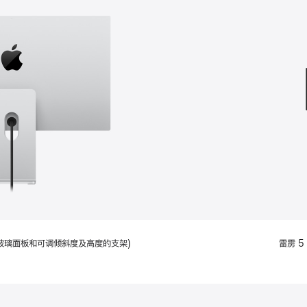
款
选
项)
配备标准玻璃面板和可调倾斜度及高度的支架)
雷雳 5 