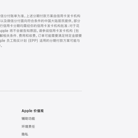
微信分付账单为准。上述分期付款方案由信用卡发卡机构
) 以及微信分付面向符合条件的中国大陆居民提供。部分
家。所有银行信用卡分期均需经你的信用卡发卡机构批准；对于花
ple 将不会被告知原因。请参阅信用卡发卡机构 (包
了解相关条件、费用和收费。订单可能需要满足特定金额要
e 员工购买计划 (EPP) 适用的分期付款方案可能与
。
Apple 价值观
辅助功能
环境责任
隐私