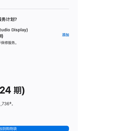
 服务计划？
dio Display)
AppleCare+
添加
期)
服
坏保修服务。
务
计
划
(适
用
于
24 期)
Studio
Display)
1,736
脚
‡。
注
加到购物袋