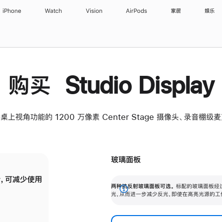
iPhone
Watch
Vision
AirPods
家居
娱乐
购买 Studio Display
桌上视角功能的 1200 万像素 Center Stage 摄像头、录音棚
玻璃面板
，可减少使用
纳米纹理玻璃面板可进一步减少反光，即使在
两种抗反射玻璃面板可选。
标配的玻璃面板经
。
有高亮光源的场所使用，也能保持出色画质。
展
光，从而进一步减少反光，即使在高亮光源的工
开