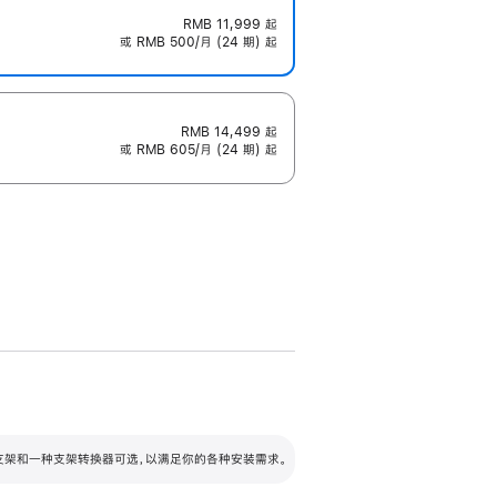
RMB 11,999
起
或 RMB 500/月 (24 期) 起
RMB 14,499
起
或 RMB 605/月 (24 期) 起
配可调倾斜度及高度的支架，额外增加 105
VESA 支架转换器
 有两种支架和一种支架转换器可选，以满足你的各种安装需求。
毫米的高度调节范围。
容的支架 (未随附)