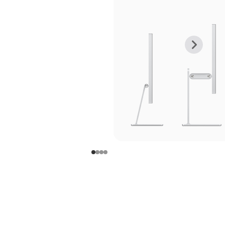
上
下
一
一
张
张
图
图
库
库
图
图
片
片
-
-
支
支
架
架