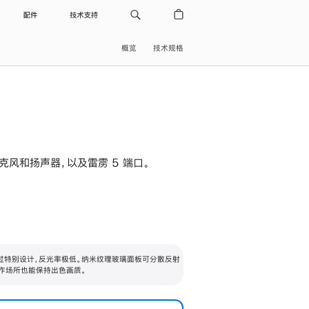
配件
技术支持
概览
技术规格
级麦克风和扬声器，以及雷雳 5 端口。
过特别设计，反光率极低。纳米纹理玻璃面板可分散反射
作场所也能保持出色画质。