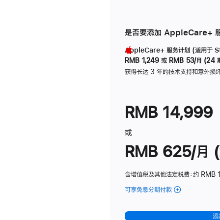
是否要添加 AppleCare+
AppleCare+ 服务计划 (适用于 Stu
RMB 1,249
或
RMB 53/月 (24 
获得长达 3 年的技术支持和意外损
RMB 14,999
或
RMB 625/月 (
含增值税及其他法定税费
：约 RMB 
可享免息分期付款
(Studio
Display
-
添