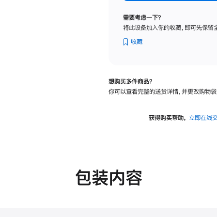
标
准
需要考虑一下？
玻
将此设备加入你的收藏，即可先保留
璃
面
收藏
板
-
可
想购买多件商品？
调
你可以查看完整的送货详情，并更改购物袋
倾
斜
度
获得购买帮助，
立即在线
及
高
度
的
支
包装内容
架
的
分
期
付