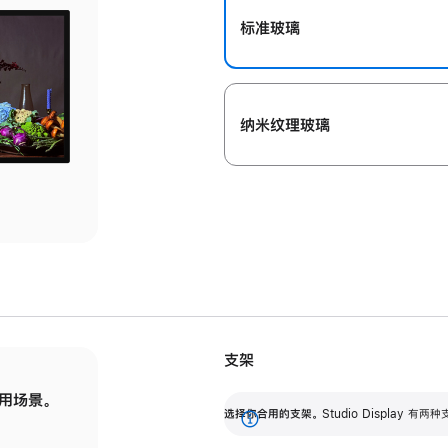
标准玻璃
纳米纹理玻璃
支架
用场景。
标配可调倾斜度的支架，提供 30 度的倾斜度
选
选择你合用的支架。
Studio Display
调节范围。
展