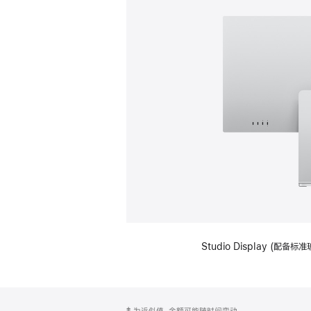
Studio Display (
网
脚