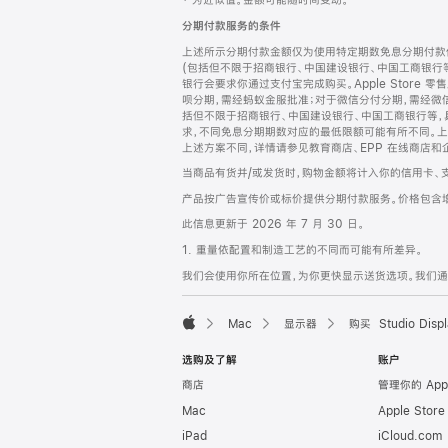
‡ 为近似值。金额可能随时间变动。
注
页
分期付款服务的条件
页
上述所示分期付款金额仅为使用特定期数免息分期付款估
脚
(包括但不限于招商银行、中国建设银行、中国工商银行
银行会要求你通过支付宝完成购买。Apple Store 零
呗分期，需经蚂蚁金服批准；对于微信分付分期，需经微信
括但不限于招商银行、中国建设银行、中国工商银行等，
求，不同免息分期期数对应的最低限额可能有所不同。上述分
上述方案不同，详情请参见教育商店、EPP 在线商店和
当商品有货并/或发货时，购物金额将计入你的信用卡、
产品按广告宣传价或标价提供分期付款服务。价格包含
此信息更新于 2026 年 7 月 30 日。
1. 重量依配置和制造工艺的不同而可能有所差异。
我们会使用你所在位置，为你更快显示送货选项。我们通过你
Mac
显示器
购买 Studio Displ
Apple
选购及了解
账户
商店
管理你的 App
Mac
Apple Stor
iPad
iCloud.com