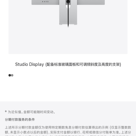
Studio Display (配备标准玻璃面板和可调倾斜度及高度的支架)
网
脚
‡ 为近似值。金额可能随时间变动。
注
页
分期付款服务的条件
页
上述所示分期付款金额仅为使用特定期数免息分期付款估算得出的示例 (仅显示整数数
脚
额，未显示小数点以后的金额)，实际支付金额以银行、花呗或微信分付账单为准。上述分