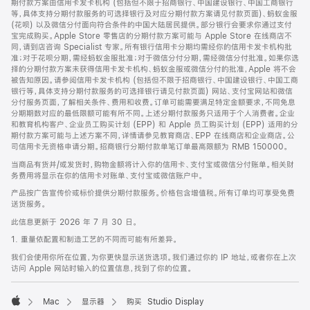
期付款方案由信用卡发卡机构 (包括但不限于招商银行、中国建设银行、中国工商银行
等，具体支持分期付款服务的可选择银行及对应分期付款方案请见付款页面)、蚂蚁金服
(花呗) 以及微信分付面向符合条件的中国大陆居民提供。部分银行会要求你通过支付
宝完成购买。Apple Store 零售店的分期付款方案可能与 Apple Store 在线商店不
同，请到店咨询 Specialist 专家。所有银行信用卡分期均需经你的信用卡发卡机构批
准；对于花呗分期，需经蚂蚁金服批准；对于微信分付分期，需经微信分付批准。如果你选
择的分期付款方案未获得信用卡发卡机构、蚂蚁金服或微信分付的批准，Apple 将不会
被告知原因。请参阅信用卡发卡机构 (包括但不限于招商银行、中国建设银行、中国工商
银行等，具体支持分期付款服务的可选择银行请见付款页面) 网站、支付宝网站和微信
分付服务页面，了解相关条件、费用和收费。订单可能需要满足特定金额要求，不同免息
分期期数对应的最低限额可能有所不同。上述分期付款服务只适用于个人消费者。企业
和教育机构客户、企业员工购买计划 (EPP) 和 Apple 员工购买计划 (EPP) 适用的分
期付款方案可能与上述方案不同，详情请参见教育商店、EPP 在线商店和企业商店。公
司信用卡无资格申请分期。招商银行分期付款单笔订单最高限额为 RMB 150000。
当商品有货并/或发货时，购物金额将计入你的信用卡、支付宝或微信分付账单。相关财
务费用将显示在你的信用卡对账单、支付宝或微信账户中。
产品按广告宣传价或标价提供分期付款服务。价格包含增值税。所有订单均可享受免费
送货服务。
此信息更新于 2026 年 7 月 30 日。
1. 重量依配置和制造工艺的不同而可能有所差异。
我们会使用你所在位置，为你更快显示送货选项。我们通过你的 IP 地址，或者你在上次
访问 Apple 网站时输入的位置信息，找到了你的位置。
Mac
显示器
购买 Studio Display