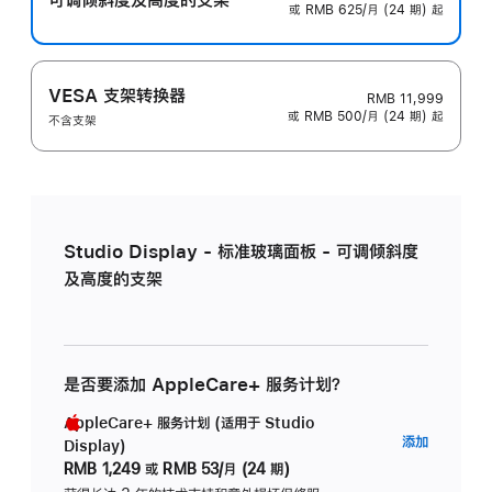
或 RMB 625/月 (24 期) 起
VESA 支架转换器
RMB 11,999
或 RMB 500/月 (24 期) 起
不含支架
Studio Display - 标准玻璃面板 - 可调倾斜度
及高度的支架
是否要添加 AppleCare+ 服务计划？
AppleCare+ 服务计划 (适用于 Studio
AppleC
添加
Display)
服
RMB 1,249
或
RMB 53/月 (24 期)