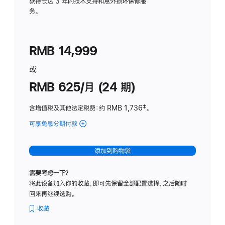
务
获得长达 3 年的技术支持和意外损坏保修服
务。
计
划
(适
RMB 14,999
用
于
或
Studio
RMB 625/月 (24 期)
Display
含增值税及其他法定税费
：约 RMB 1,736
脚
‡。
注
可享免息分期付款
(Studio
Display
-
添加到购物袋
标
准
需要考虑一下？
玻
将此设备加入你的收藏，即可先保留全部配置选择，之后随时
璃
回来再继续选购。
面
板
收藏
-