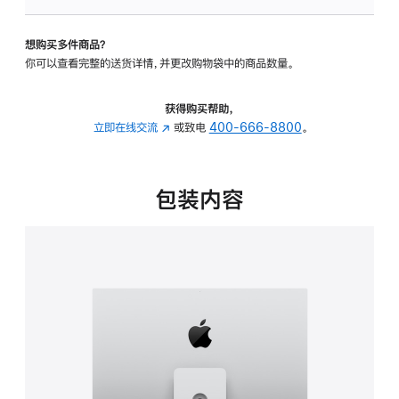
可
调
想购买多件商品？
倾
你可以查看完整的送货详情，并更改购物袋中的商品数量。
斜
度
及
获得购买帮助，
高
立即在线交流
(在
或致电
400-666-8800
。
度
新
的
窗
支
口
包装内容
架
中
的
打
分
开)
期
付
款
选
项)