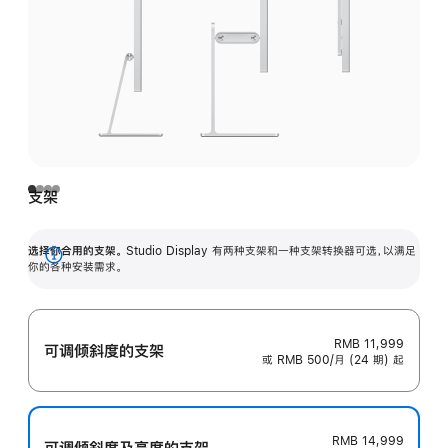
支架
选择你合用的支架。
Studio Display 有两种支架和一种支架转换器可选，以满足
展
你的各种安装需求。
开
RMB 11,999
可调倾斜度的支架
或 RMB 500/月 (24 期) 起
RMB 14,999
可调倾斜度及高‍度的支‍架