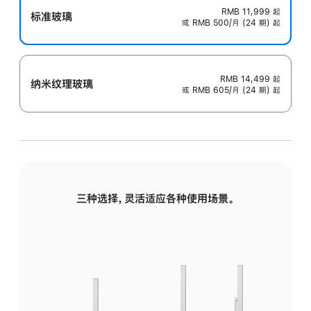
RMB 11,999
起
标准玻璃
或 RMB 500/月 (24 期) 起
RMB 14,499
起
纳米纹理玻璃
或 RMB 605/月 (24 期) 起
三种选择，灵活适应各种使用场景。
标