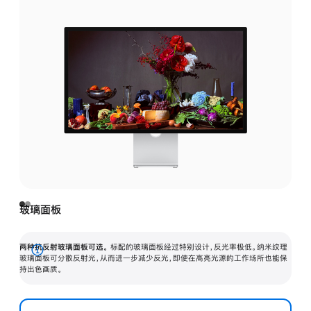
玻璃面板
两种抗反射玻璃面板可选。
标配的玻璃面板经过特别设计，反光率极低。纳米纹理
展
玻璃面板可分散反射光，从而进一步减少反光，即使在高亮光源的工作场所也能保
持出色画质。
开