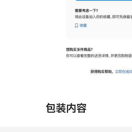
标
准
需要考虑一下？
玻
将此设备加入你的收藏，即可先保留
璃
面
收藏
板
-
可
想购买多件商品？
调
你可以查看完整的送货详情，并更改购物袋
倾
斜
度
获得购买帮助，
立即在线
及
高
度
的
支
包装内容
架
的
分
期
付