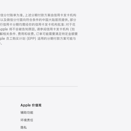
微信分付账单为准。上述分期付款方案由信用卡发卡机构
) 以及微信分付面向符合条件的中国大陆居民提供。部分
家。所有银行信用卡分期均需经你的信用卡发卡机构批准；对于花
ple 将不会被告知原因。请参阅信用卡发卡机构 (包
了解相关条件、费用和收费。订单可能需要满足特定金额要
e 员工购买计划 (EPP) 适用的分期付款方案可能与
。
Apple 价值观
辅助功能
环境责任
隐私