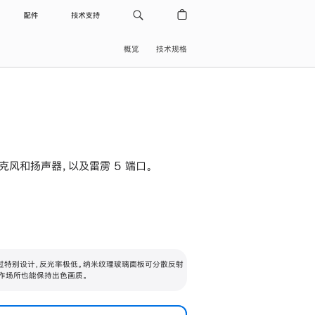
配件
技术支持
概览
技术规格
级麦克风和扬声器，以及雷雳 5 端口。
过特别设计，反光率极低。纳米纹理玻璃面板可分散反射
作场所也能保持出色画质。