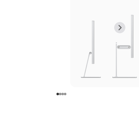
上
下
一
一
张
张
图
图
库
库
图
图
片
片
-
-
支
支
架
架