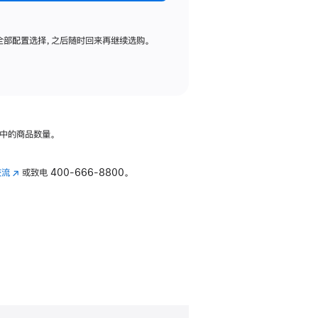
全部配置选择，之后随时回来再继续选购。
中的商品数量。
交流
(在
或致电
400-666-8800。
新
窗
口
中
打
开)