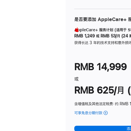
是否要添加 AppleCare+
AppleCare+ 服务计划 (适用于 Stu
RMB 1,249
或
RMB 53/月 (24 
获得长达 3 年的技术支持和意外损
RMB 14,999
或
RMB 625/月 (
含增值税及其他法定税费
：约 RMB 
可享免息分期付款
(Studio
Display
-
添