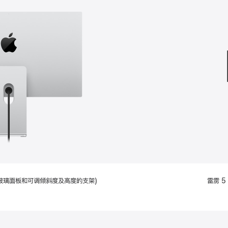
款
选
项)
配备标准玻璃面板和可调倾斜度及高度的支架)
雷雳 5 