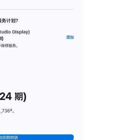
 服务计划？
dio Display)
AppleCare+
添加
期)
服
坏保修服务。
务
计
划
(适
用
于
24 期)
Studio
Display)
1,736
脚
‡。
注
加到购物袋