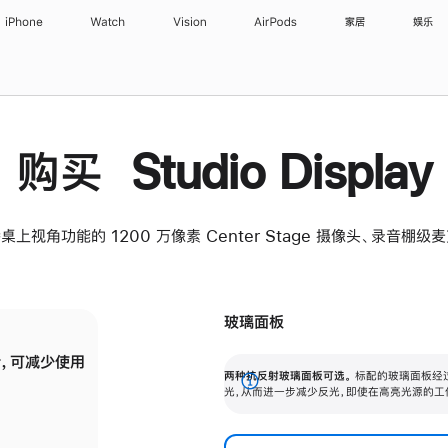
iPhone
Watch
Vision
AirPods
家居
娱乐
购买 Studio Display
桌上视角功能的 1200 万像素 Center Stage 摄像头、录音棚
玻璃面板
，可减少使用
纳米纹理玻璃面板可进一步减少反光，即使在
两种抗反射玻璃面板可选。
标配的玻璃面板经
。
有高亮光源的场所使用，也能保持出色画质。
展
光，从而进一步减少反光，即使在高亮光源的工
开