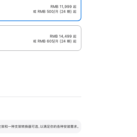
RMB 11,999
起
或 RMB 500/月 (24 期) 起
RMB 14,499
起
或 RMB 605/月 (24 期) 起
配可调倾斜度及高度的支架，额外增加 105
VESA 支架转换器
 有两种支架和一种支架转换器可选，以满足你的各种安装需求。
毫米的高度调节范围。
容的支架 (未随附)