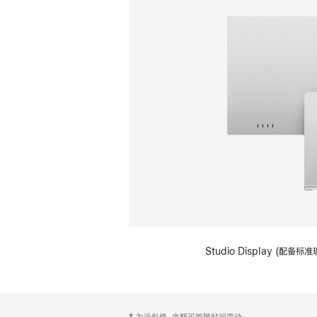
Studio Display (
网
脚