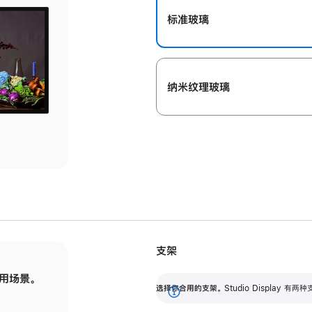
标准玻璃
纳米纹理玻璃
支架
用场景。
标配可调倾斜度的支架，提供 30 度的倾斜度
选
选择你合用的支架。
Studio Display
调节范围。
展