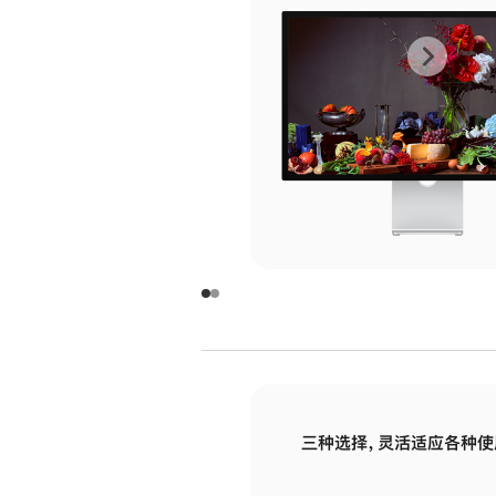
上
下
一
一
张
张
图
图
库
库
图
图
片
片
-
-
玻
玻
璃
璃
三种选择，灵活适应各种使
面
面
板
板