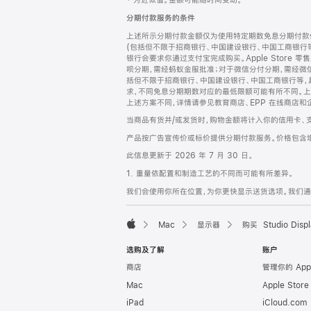
‡ 为近似值。金额可能随时间变动。
注
页
分期付款服务的条件
页
上述所示分期付款金额仅为使用特定期数免息分期付款估
脚
(包括但不限于招商银行、中国建设银行、中国工商银行
银行会要求你通过支付宝完成购买。Apple Store 零
呗分期，需经蚂蚁金服批准；对于微信分付分期，需经微信
括但不限于招商银行、中国建设银行、中国工商银行等，
求，不同免息分期期数对应的最低限额可能有所不同。上述分
上述方案不同，详情请参见教育商店、EPP 在线商店和
当商品有货并/或发货时，购物金额将计入你的信用卡、
产品按广告宣传价或标价提供分期付款服务。价格包含
此信息更新于 2026 年 7 月 30 日。
1. 重量依配置和制造工艺的不同而可能有所差异。
我们会使用你所在位置，为你更快显示送货选项。我们通过你
Mac
显示器
购买 Studio Displ
Apple
选购及了解
账户
商店
管理你的 App
Mac
Apple Stor
iPad
iCloud.com