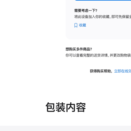
标
准
需要考虑一下？
玻
将此设备加入你的收藏，即可先保留
璃
面
收藏
板
-
可
想购买多件商品？
调
你可以查看完整的送货详情，并更改购物袋
倾
斜
度
获得购买帮助，
立即在线
及
高
度
的
支
包装内容
架
的
分
期
付