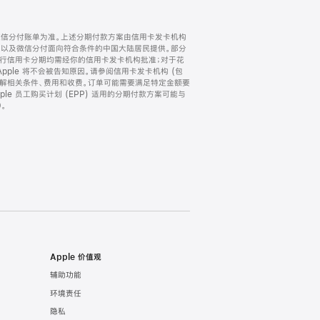
微信分付账单为准。上述分期付款方案由信用卡发卡机构
) 以及微信分付面向符合条件的中国大陆居民提供。部分
家。所有银行信用卡分期均需经你的信用卡发卡机构批准；对于花
ple 将不会被告知原因。请参阅信用卡发卡机构 (包
了解相关条件、费用和收费。订单可能需要满足特定金额要
e 员工购买计划 (EPP) 适用的分期付款方案可能与
。
Apple 价值观
辅助功能
环境责任
隐私