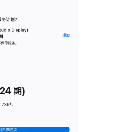
 服务计划？
dio Display)
AppleCare+
添加
期)
服
坏保修服务。
务
计
划
(适
用
于
24 期)
Studio
Display)
1,736
脚
‡。
注
加到购物袋