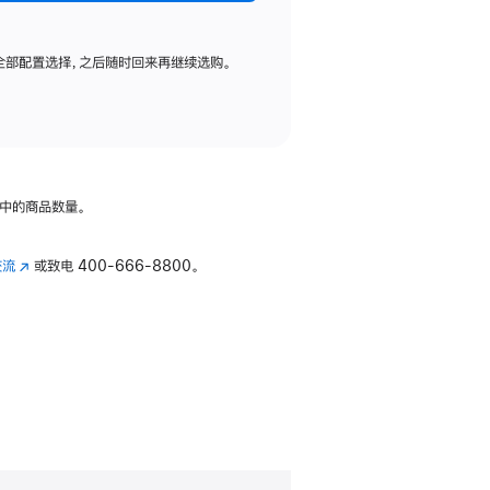
全部配置选择，之后随时回来再继续选购。
中的商品数量。
交流
(在
或致电
400-666-8800。
新
窗
口
中
打
开)