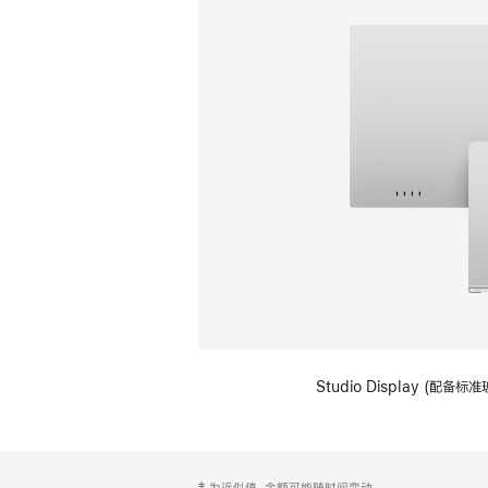
Studio Display (
网
脚