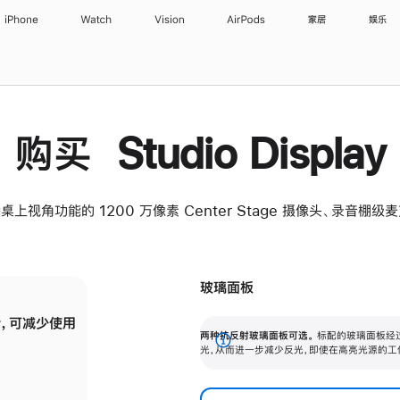
iPhone
Watch
Vision
AirPods
家居
娱乐
购买 Studio Display
桌上视角功能的 1200 万像素 Center Stage 摄像头、录音棚
玻璃面板
，可减少使用
纳米纹理玻璃面板可进一步减少反光，即使在
两种抗反射玻璃面板可选。
标配的玻璃面板经
。
有高亮光源的场所使用，也能保持出色画质。
展
光，从而进一步减少反光，即使在高亮光源的工
开