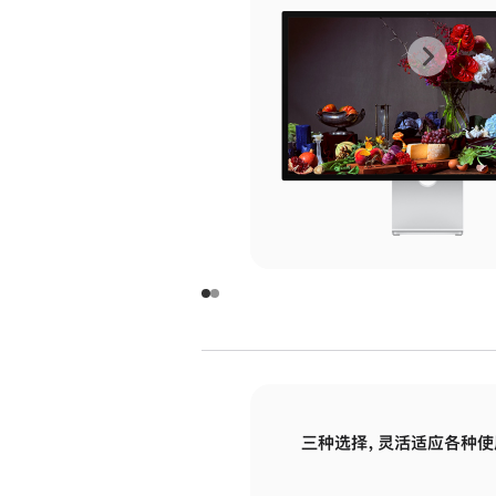
上
下
一
一
张
张
图
图
库
库
图
图
片
片
-
-
玻
玻
璃
璃
三种选择，灵活适应各种使
面
面
板
板