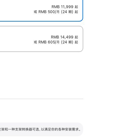
RMB 11,999
起
或 RMB 500/月 (24 期) 起
RMB 14,499
起
或 RMB 605/月 (24 期) 起
配可调倾斜度及高度的支架，额外增加 105
VESA 支架转换器
 有两种支架和一种支架转换器可选，以满足你的各种安装需求。
毫米的高度调节范围。
容的支架 (未随附)