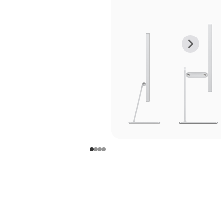
上
下
一
一
张
张
图
图
库
库
图
图
片
片
-
-
支
支
架
架