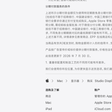
‡ 为近似值。金额可能随时间变动。
注
页
分期付款服务的条件
页
上述所示分期付款金额仅为使用特定期数免息分期付款估
脚
(包括但不限于招商银行、中国建设银行、中国工商银行
银行会要求你通过支付宝完成购买。Apple Store 零
呗分期，需经蚂蚁金服批准；对于微信分付分期，需经微信
括但不限于招商银行、中国建设银行、中国工商银行等，
求，不同免息分期期数对应的最低限额可能有所不同。上述分
上述方案不同，详情请参见教育商店、EPP 在线商店和
当商品有货并/或发货时，购物金额将计入你的信用卡、
产品按广告宣传价或标价提供分期付款服务。价格包含
此信息更新于 2026 年 7 月 30 日。
1. 重量依配置和制造工艺的不同而可能有所差异。
我们会使用你所在位置，为你更快显示送货选项。我们通过你
Mac
显示器
购买 Studio Displ
Apple
选购及了解
账户
商店
管理你的 App
Mac
Apple Stor
iPad
iCloud.com