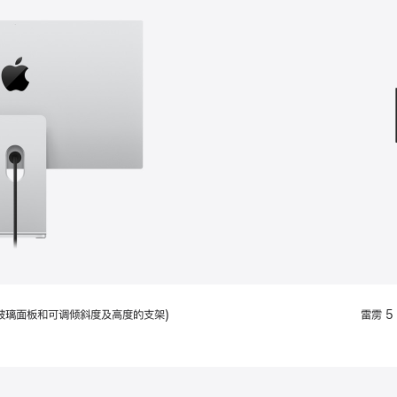
款
选
项)
配备标准玻璃面板和可调倾斜度及高度的支架)
雷雳 5 