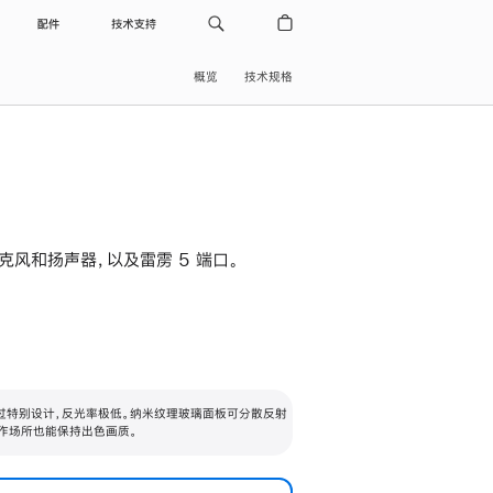
配件
技术支持
概览
技术规格
级麦克风和扬声器，以及雷雳 5 端口。
过特别设计，反光率极低。纳米纹理玻璃面板可分散反射
作场所也能保持出色画质。