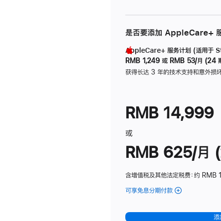
是否要添加 AppleCare+
AppleCare+ 服务计划 (适用于 Stu
RMB 1,249
或
RMB 53/月 (24 
获得长达 3 年的技术支持和意外损
RMB 14,999
或
RMB 625/月 (
含增值税及其他法定税费
：约 RMB 
可享免息分期付款
(Studio
Display
-
添