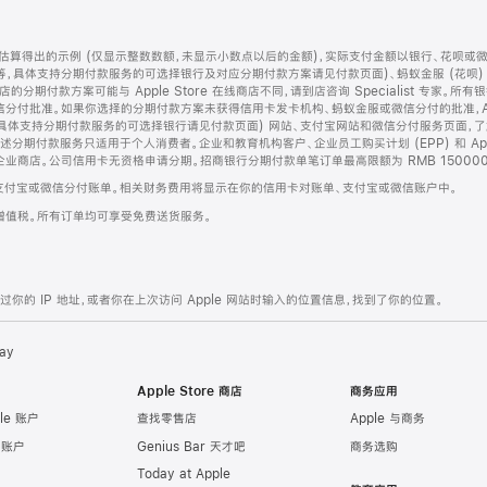
算得出的示例 (仅显示整数数额，未显示小数点以后的金额)，实际支付金额以银行、花呗或
等，具体支持分期付款服务的可选择银行及对应分期付款方案请见付款页面)、蚂蚁金服 (花呗
售店的分期付款方案可能与 Apple Store 在线商店不同，请到店咨询 Specialist 专
分付批准。如果你选择的分期付款方案未获得信用卡发卡机构、蚂蚁金服或微信分付的批准，Ap
具体支持分期付款服务的可选择银行请见付款页面) 网站、支付宝网站和微信分付服务页面，
期付款服务只适用于个人消费者。企业和教育机构客户、企业员工购买计划 (EPP) 和 Appl
企业商店。公司信用卡无资格申请分期。招商银行分期付款单笔订单最高限额为 RMB 150000
支付宝或微信分付账单。相关财务费用将显示在你的信用卡对账单、支付宝或微信账户中。
增值税。所有订单均可享受免费送货服务。
的 IP 地址，或者你在上次访问 Apple 网站时输入的位置信息，找到了你的位置。
ay
Apple Store 商店
商务应用
le 账户
查找零售店
Apple 与商务
e 账户
Genius Bar 天才吧
商务选购
Today at Apple