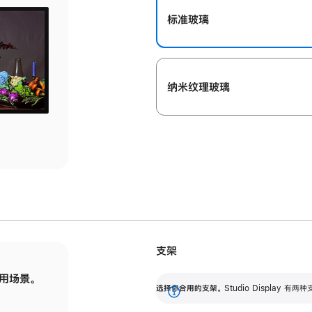
标准玻璃
纳米纹理玻璃
支架
用场景。
标配可调倾斜度的支架，提供 30 度的倾斜度
选
选择你合用的支架。
Studio Display
调节范围。
展