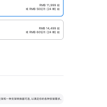
RMB 11,999
起
或 RMB 500/月 (24 期) 起
RMB 14,499
起
或 RMB 605/月 (24 期) 起
配可调倾斜度及高度的支架，额外增加 105
VESA 支架转换器
 有两种支架和一种支架转换器可选，以满足你的各种安装需求。
毫米的高度调节范围。
容的支架 (未随附)