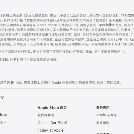
算得出的示例 (仅显示整数数额，未显示小数点以后的金额)，实际支付金额以银行、花呗或
等，具体支持分期付款服务的可选择银行及对应分期付款方案请见付款页面)、蚂蚁金服 (花呗
售店的分期付款方案可能与 Apple Store 在线商店不同，请到店咨询 Specialist 专
分付批准。如果你选择的分期付款方案未获得信用卡发卡机构、蚂蚁金服或微信分付的批准，Ap
具体支持分期付款服务的可选择银行请见付款页面) 网站、支付宝网站和微信分付服务页面，
期付款服务只适用于个人消费者。企业和教育机构客户、企业员工购买计划 (EPP) 和 Appl
企业商店。公司信用卡无资格申请分期。招商银行分期付款单笔订单最高限额为 RMB 150000
支付宝或微信分付账单。相关财务费用将显示在你的信用卡对账单、支付宝或微信账户中。
增值税。所有订单均可享受免费送货服务。
的 IP 地址，或者你在上次访问 Apple 网站时输入的位置信息，找到了你的位置。
ay
Apple Store 商店
商务应用
le 账户
查找零售店
Apple 与商务
e 账户
Genius Bar 天才吧
商务选购
Today at Apple