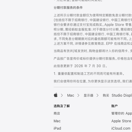
‡ 为近似值。金额可能随时间变动。
注
页
分期付款服务的条件
页
上述所示分期付款金额仅为使用特定期数免息分期付款估
脚
(包括但不限于招商银行、中国建设银行、中国工商银行
银行会要求你通过支付宝完成购买。Apple Store 零
呗分期，需经蚂蚁金服批准；对于微信分付分期，需经微信
括但不限于招商银行、中国建设银行、中国工商银行等，
求，不同免息分期期数对应的最低限额可能有所不同。上述分
上述方案不同，详情请参见教育商店、EPP 在线商店和
当商品有货并/或发货时，购物金额将计入你的信用卡、
产品按广告宣传价或标价提供分期付款服务。价格包含
此信息更新于 2026 年 7 月 30 日。
1. 重量依配置和制造工艺的不同而可能有所差异。
我们会使用你所在位置，为你更快显示送货选项。我们通过你
Mac
显示器
购买 Studio Displ
Apple
选购及了解
账户
商店
管理你的 App
Mac
Apple Stor
iPad
iCloud.com