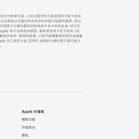
微信分付账单为准。上述分期付款方案由信用卡发卡机构
) 以及微信分付面向符合条件的中国大陆居民提供。部分
家。所有银行信用卡分期均需经你的信用卡发卡机构批准；对于花
ple 将不会被告知原因。请参阅信用卡发卡机构 (包
了解相关条件、费用和收费。订单可能需要满足特定金额要
e 员工购买计划 (EPP) 适用的分期付款方案可能与
。
Apple 价值观
辅助功能
环境责任
隐私