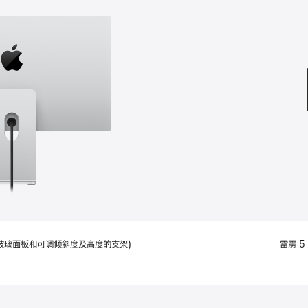
款
选
项)
配备标准玻璃面板和可调倾斜度及高度的支架)
雷雳 5 