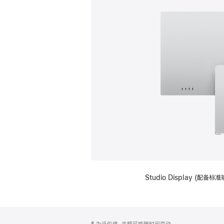
Studio Display (
网
脚