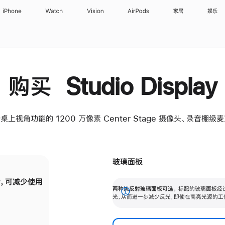
iPhone
Watch
Vision
AirPods
家居
娱乐
购买 Studio Display
桌上视角功能的 1200 万像素 Center Stage 摄像头、录音棚
玻璃面板
，可减少使用
纳米纹理玻璃面板可进一步减少反光，即使在
两种抗反射玻璃面板可选。
标配的玻璃面板经
。
有高亮光源的场所使用，也能保持出色画质。
展
光，从而进一步减少反光，即使在高亮光源的工
开