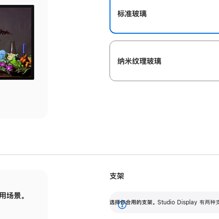
标准玻璃
纳米纹理玻璃
支架
用场景。
标配可调倾斜度的支架，提供 30 度的倾斜度
选
选择你合用的支架。
Studio Display
调节范围。
展