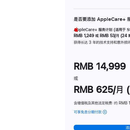
是否要添加 AppleCare+
AppleCare+ 服务计划 (适用于 Stu
RMB 1,249
或
RMB 53/月 (24 
获得长达 3 年的技术支持和意外损
RMB 14,999
或
RMB 625/月 (
含增值税及其他法定税费
：约 RMB 
可享免息分期付款
(Studio
Display
-
添