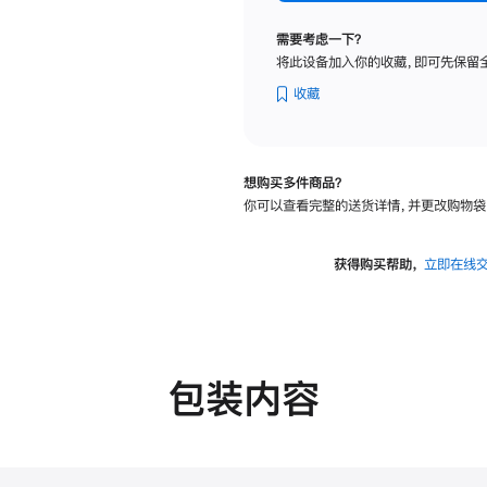
标
准
需要考虑一下？
玻
将此设备加入你的收藏，即可先保留
璃
面
收藏
板
-
可
想购买多件商品？
调
你可以查看完整的送货详情，并更改购物袋
倾
斜
度
获得购买帮助，
立即在线
及
高
度
的
支
包装内容
架
的
分
期
付