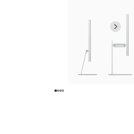
上
下
一
一
张
张
图
图
库
库
图
图
片
片
-
-
支
支
架
架