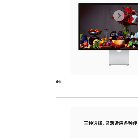
上
下
一
一
张
张
图
图
库
库
图
图
片
片
-
-
玻
玻
璃
璃
三种选择，灵活适应各种使
面
面
板
板