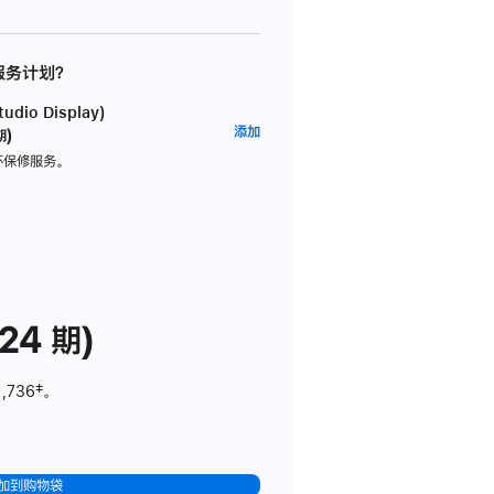
 服务计划？
dio Display)
AppleCare+
添加
期)
服
坏保修服务。
务
计
划
(适
用
于
24 期)
Studio
Display)
1,736
脚
‡。
注
加到购物袋