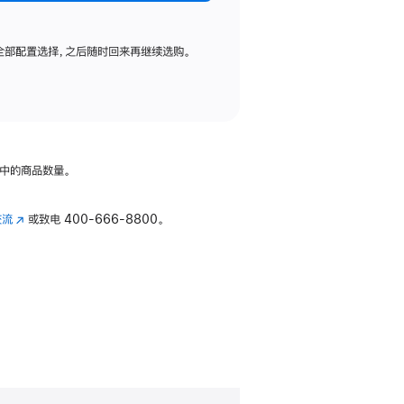
全部配置选择，之后随时回来再继续选购。
中的商品数量。
交流
(在
或致电
400-666-8800。
新
窗
口
中
打
开)