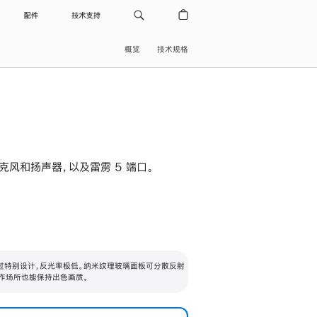
配件
技术支持
概览
技术规格
级麦克风和扬声器，以及雷雳 5 端口。
过特别设计，反光率极低。纳米纹理玻璃面板可分散反射
作场所也能保持出色画质。