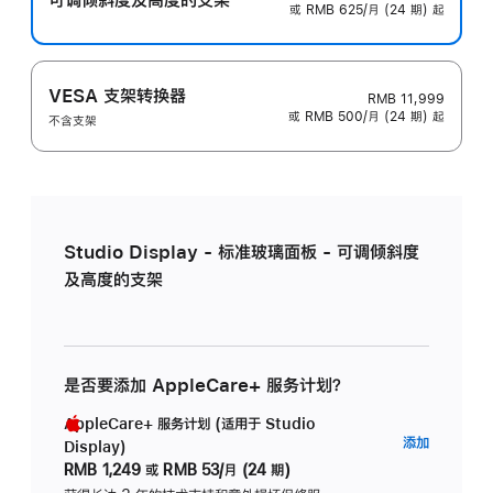
或 RMB 625/月 (24 期) 起
VESA 支架转换器
RMB 11,999
或 RMB 500/月 (24 期) 起
不含支架
Studio Display - 标准玻璃面板 - 可调倾斜度
及高度的支架
是否要添加 AppleCare+ 服务计划？
AppleCare+ 服务计划 (适用于 Studio
AppleC
添加
Display)
服
RMB 1,249
或
RMB 53/月 (24 期)