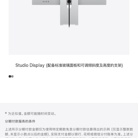
Studio Display (配备标准玻璃面板和可调倾斜度及高度的支架)
网
脚
‡ 为近似值。金额可能随时间变动。
注
页
分期付款服务的条件
页
上述所示分期付款金额仅为使用特定期数免息分期付款估算得出的示例 (仅显示整数数
脚
额，未显示小数点以后的金额)，实际支付金额以银行、花呗或微信分付账单为准。上述分