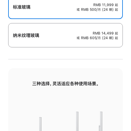
RMB 11,999
起
标准玻璃
或 RMB 500/月 (24 期) 起
RMB 14,499
起
纳米纹理玻璃
或 RMB 605/月 (24 期) 起
三种选择，灵活适应各种使用场景。
标