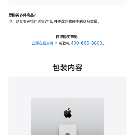
可
调
想购买多件商品？
倾
你可以查看完整的送货详情，并更改购物袋中的商品数量。
斜
度
及
获得购买帮助，
高
立即在线交流
(在
或致电
400-666-8800
。
度
新
的
窗
支
口
包装内容
架
中
的
打
分
开)
期
付
款
选
项)