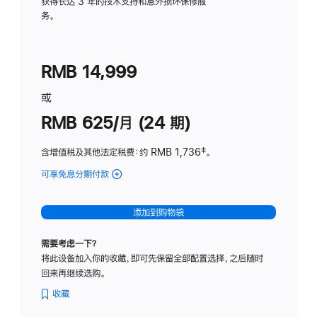
务
获得长达 3 年的技术支持和意外损坏保修服
务。
计
划
(适
RMB 14,999
用
于
或
Studio
RMB 625/月 (24 期)
Display
含增值税及其他法定税费
：约 RMB 1,736
脚
‡。
注
可享免息分期付款
(Studio
Display
-
添加到购物袋
标
准
需要考虑一下？
玻
将此设备加入你的收藏，即可先保留全部配置选择，之后随时
璃
回来再继续选购。
面
板
收藏
-