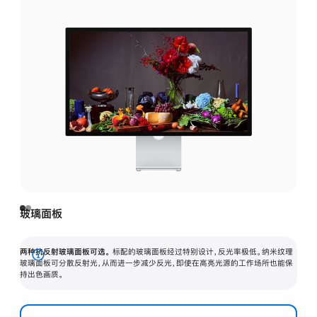
玻璃面板
两种抗反射玻璃面板可选。
标配的玻璃面板经过特别设计，反光率极低。纳米纹理
展
玻璃面板可分散反射光，从而进一步减少反光，即使在高亮光源的工作场所也能保
持出色画质。
开