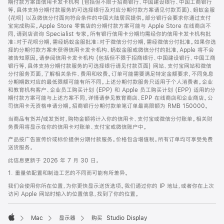
期付款方案由信用卡发卡机构 (包括但不限于招商银行、中国建设银行、中国工商银行
等，具体支持分期付款服务的可选择银行及对应分期付款方案请见付款页面)、蚂蚁金服
(花呗) 以及微信分付面向符合条件的中国大陆居民提供。部分银行会要求你通过支付
宝完成购买。Apple Store 零售店的分期付款方案可能与 Apple Store 在线商店不
同，请到店咨询 Specialist 专家。所有银行信用卡分期均需经你的信用卡发卡机构批
准；对于花呗分期，需经蚂蚁金服批准；对于微信分付分期，需经微信分付批准。如果你选
择的分期付款方案未获得信用卡发卡机构、蚂蚁金服或微信分付的批准，Apple 将不会
被告知原因。请参阅信用卡发卡机构 (包括但不限于招商银行、中国建设银行、中国工商
银行等，具体支持分期付款服务的可选择银行请见付款页面) 网站、支付宝网站和微信
分付服务页面，了解相关条件、费用和收费。订单可能需要满足特定金额要求，不同免息
分期期数对应的最低限额可能有所不同。上述分期付款服务只适用于个人消费者。企业
和教育机构客户、企业员工购买计划 (EPP) 和 Apple 员工购买计划 (EPP) 适用的分
期付款方案可能与上述方案不同，详情请参见教育商店、EPP 在线商店和企业商店。公
司信用卡无资格申请分期。招商银行分期付款单笔订单最高限额为 RMB 150000。
当商品有货并/或发货时，购物金额将计入你的信用卡、支付宝或微信分付账单。相关财
务费用将显示在你的信用卡对账单、支付宝或微信账户中。
产品按广告宣传价或标价提供分期付款服务。价格包含增值税。所有订单均可享受免费
送货服务。
此信息更新于 2026 年 7 月 30 日。
1. 重量依配置和制造工艺的不同而可能有所差异。
我们会使用你所在位置，为你更快显示送货选项。我们通过你的 IP 地址，或者你在上次
访问 Apple 网站时输入的位置信息，找到了你的位置。
Mac
显示器
购买 Studio Display