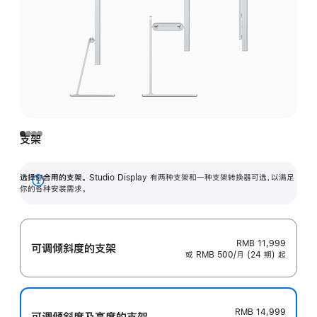
支架
选择你合用的支架。
Studio Display 有两种支架和一种支架转换器可选，以满足
展
你的各种安装需求。
开
RMB 11,999
可调倾斜度的支架
或 RMB 500/月 (24 期) 起
RMB 14,999
可调倾斜度及高‍度的支‍架