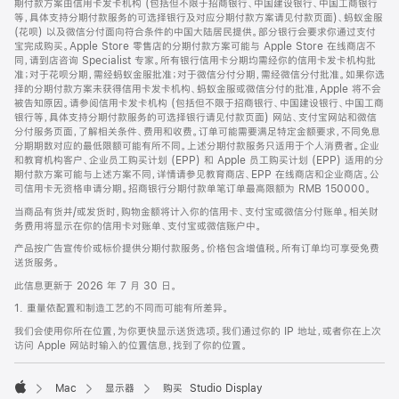
期付款方案由信用卡发卡机构 (包括但不限于招商银行、中国建设银行、中国工商银行
等，具体支持分期付款服务的可选择银行及对应分期付款方案请见付款页面)、蚂蚁金服
(花呗) 以及微信分付面向符合条件的中国大陆居民提供。部分银行会要求你通过支付
宝完成购买。Apple Store 零售店的分期付款方案可能与 Apple Store 在线商店不
同，请到店咨询 Specialist 专家。所有银行信用卡分期均需经你的信用卡发卡机构批
准；对于花呗分期，需经蚂蚁金服批准；对于微信分付分期，需经微信分付批准。如果你选
择的分期付款方案未获得信用卡发卡机构、蚂蚁金服或微信分付的批准，Apple 将不会
被告知原因。请参阅信用卡发卡机构 (包括但不限于招商银行、中国建设银行、中国工商
银行等，具体支持分期付款服务的可选择银行请见付款页面) 网站、支付宝网站和微信
分付服务页面，了解相关条件、费用和收费。订单可能需要满足特定金额要求，不同免息
分期期数对应的最低限额可能有所不同。上述分期付款服务只适用于个人消费者。企业
和教育机构客户、企业员工购买计划 (EPP) 和 Apple 员工购买计划 (EPP) 适用的分
期付款方案可能与上述方案不同，详情请参见教育商店、EPP 在线商店和企业商店。公
司信用卡无资格申请分期。招商银行分期付款单笔订单最高限额为 RMB 150000。
当商品有货并/或发货时，购物金额将计入你的信用卡、支付宝或微信分付账单。相关财
务费用将显示在你的信用卡对账单、支付宝或微信账户中。
产品按广告宣传价或标价提供分期付款服务。价格包含增值税。所有订单均可享受免费
送货服务。
此信息更新于 2026 年 7 月 30 日。
1. 重量依配置和制造工艺的不同而可能有所差异。
我们会使用你所在位置，为你更快显示送货选项。我们通过你的 IP 地址，或者你在上次
访问 Apple 网站时输入的位置信息，找到了你的位置。
Mac
显示器
购买 Studio Display