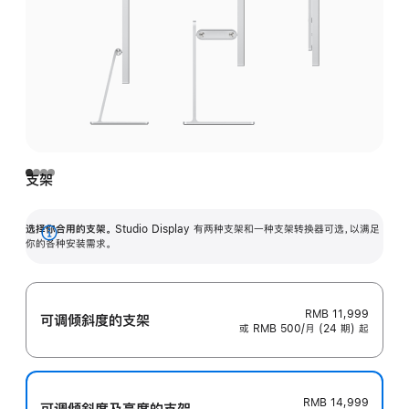
支架
选择你合用的支架。
Studio Display 有两种支架和一种支架转换器可选，以满足
展
你的各种安装需求。
开
RMB 11,999
可调倾斜度的支架
或 RMB 500/月 (24 期) 起
RMB 14,999
可调倾斜度及高‍度的支‍架