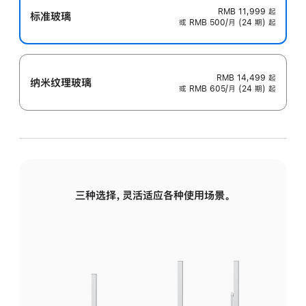
RMB 11,999
起
标准玻璃
或 RMB 500/月 (24 期) 起
RMB 14,499
起
纳米纹理玻璃
或 RMB 605/月 (24 期) 起
三种选择，灵活适应各种使用场景。
标