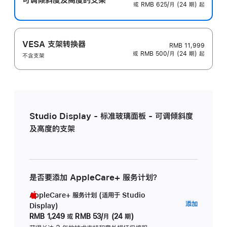
或 RMB 625/月 (24 期) 起
VESA 支架转换器
RMB 11,999
或 RMB 500/月 (24 期) 起
不含支架
Studio Display - 标准玻璃面板 - 可调倾斜度
及高度的支架
是否要添加 AppleCare+ 服务计划？
AppleCare+ 服务计划 (适用于 Studio
AppleC
添加
Display)
服
RMB 1,249
或
RMB 53/月 (24 期)