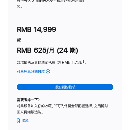
务
获得长达 3 年的技术支持和意外损坏保修服
务。
计
划
(适
RMB 14,999
用
于
或
Studio
RMB 625/月 (24 期)
Display
含增值税及其他法定税费
：约 RMB 1,736
脚
‡。
注
可享免息分期付款
(Studio
Display
-
添加到购物袋
标
准
需要考虑一下？
玻
将此设备加入你的收藏，即可先保留全部配置选择，之后随时
璃
回来再继续选购。
面
板
收藏
-