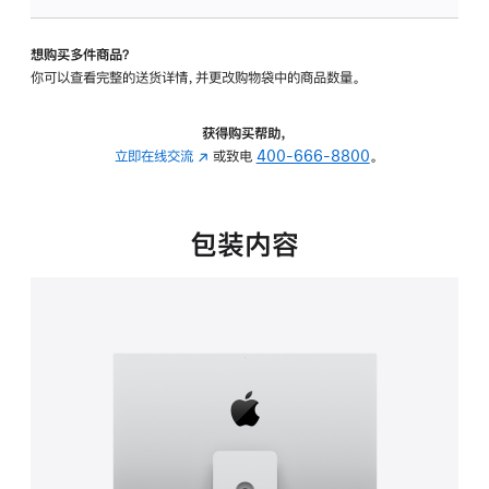
可
调
想购买多件商品？
倾
你可以查看完整的送货详情，并更改购物袋中的商品数量。
斜
度
及
获得购买帮助，
高
立即在线交流
(在
或致电
400-666-8800
。
度
新
的
窗
支
口
包装内容
架
中
的
打
分
开)
期
付
款
选
项)