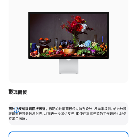
玻璃面板
两种抗反射玻璃面板可选。
标配的玻璃面板经过特别设计，反光率极低。纳米纹理
展
玻璃面板可分散反射光，从而进一步减少反光，即使在高亮光源的工作场所也能保
持出色画质。
开