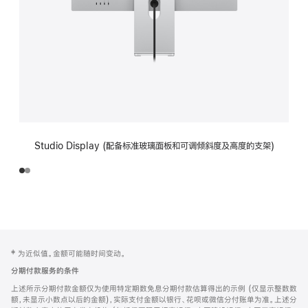
Studio Display (配备标准玻璃面板和可调倾斜度及高度的支架)
网
脚
‡ 为近似值。金额可能随时间变动。
注
页
分期付款服务的条件
页
上述所示分期付款金额仅为使用特定期数免息分期付款估算得出的示例 (仅显示整数数
脚
额，未显示小数点以后的金额)，实际支付金额以银行、花呗或微信分付账单为准。上述分