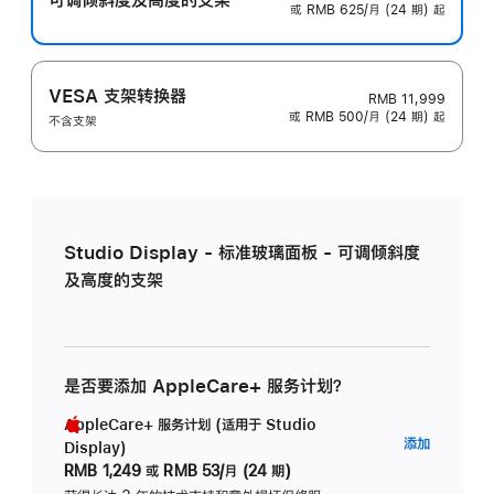
或 RMB 625/月 (24 期) 起
VESA 支架转换器
RMB 11,999
或 RMB 500/月 (24 期) 起
不含支架
Studio Display - 标准玻璃面板 - 可调倾斜度
及高度的支架
是否要添加 AppleCare+ 服务计划？
AppleCare+ 服务计划 (适用于 Studio
AppleC
添加
Display)
服
RMB 1,249
或
RMB 53/月 (24 期)