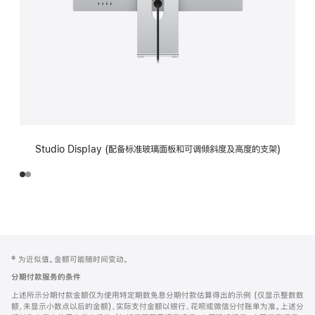
Studio Display (配备标准玻璃面板和可调倾斜度及高度的支架)
网
脚
‡ 为近似值。金额可能随时间变动。
注
页
分期付款服务的条件
页
上述所示分期付款金额仅为使用特定期数免息分期付款估算得出的示例 (仅显示整数数
脚
额，未显示小数点以后的金额)，实际支付金额以银行、花呗或微信分付账单为准。上述分