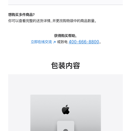
可
调
想购买多件商品？
倾
你可以查看完整的送货详情，并更改购物袋中的商品数量。
斜
度
及
获得购买帮助，
高
立即在线交流
(在
或致电
400-666-8800
。
度
新
的
窗
支
口
包装内容
架
中
的
打
分
开)
期
付
款
选
项)