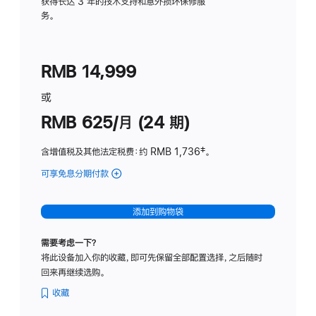
务
获得长达 3 年的技术支持和意外损坏保修服
务。
计
划
(适
RMB 14,999
用
于
或
Studio
RMB 625/月 (24 期)
Display
含增值税及其他法定税费
：约 RMB 1,736
脚
‡。
注
可享免息分期付款
(Studio
Display
-
添加到购物袋
标
准
需要考虑一下？
玻
将此设备加入你的收藏，即可先保留全部配置选择，之后随时
璃
回来再继续选购。
面
板
收藏
-