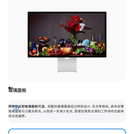
玻璃面板
两种抗反射玻璃面板可选。
标配的玻璃面板经过特别设计，反光率极低。纳米纹理
展
玻璃面板可分散反射光，从而进一步减少反光，即使在高亮光源的工作场所也能保
持出色画质。
开