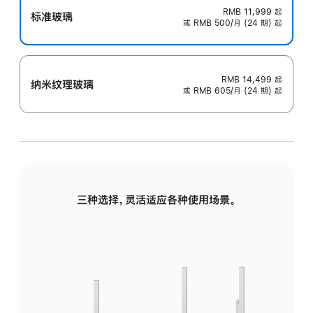
RMB 11,999
起
标准玻璃
或 RMB 500/月 (24 期) 起
RMB 14,499
起
纳米纹理玻璃
或 RMB 605/月 (24 期) 起
三种选择，灵活适应各种使用场景。
标