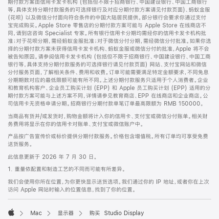
期付款方案由信用卡发卡机构 (包括但不限于招商银行、中国建设银行、中国工商银行
等，具体支持分期付款服务的可选择银行及对应分期付款方案请见付款页面)、蚂蚁金服
(花呗) 以及微信分付面向符合条件的中国大陆居民提供。部分银行会要求你通过支付
宝完成购买。Apple Store 零售店的分期付款方案可能与 Apple Store 在线商店不
同，请到店咨询 Specialist 专家。所有银行信用卡分期均需经你的信用卡发卡机构批
准；对于花呗分期，需经蚂蚁金服批准；对于微信分付分期，需经微信分付批准。如果你选
择的分期付款方案未获得信用卡发卡机构、蚂蚁金服或微信分付的批准，Apple 将不会
被告知原因。请参阅信用卡发卡机构 (包括但不限于招商银行、中国建设银行、中国工商
银行等，具体支持分期付款服务的可选择银行请见付款页面) 网站、支付宝网站和微信
分付服务页面，了解相关条件、费用和收费。订单可能需要满足特定金额要求，不同免息
分期期数对应的最低限额可能有所不同。上述分期付款服务只适用于个人消费者。企业
和教育机构客户、企业员工购买计划 (EPP) 和 Apple 员工购买计划 (EPP) 适用的分
期付款方案可能与上述方案不同，详情请参见教育商店、EPP 在线商店和企业商店。公
司信用卡无资格申请分期。招商银行分期付款单笔订单最高限额为 RMB 150000。
当商品有货并/或发货时，购物金额将计入你的信用卡、支付宝或微信分付账单。相关财
务费用将显示在你的信用卡对账单、支付宝或微信账户中。
产品按广告宣传价或标价提供分期付款服务。价格包含增值税。所有订单均可享受免费
送货服务。
此信息更新于 2026 年 7 月 30 日。
1. 重量依配置和制造工艺的不同而可能有所差异。
我们会使用你所在位置，为你更快显示送货选项。我们通过你的 IP 地址，或者你在上次
访问 Apple 网站时输入的位置信息，找到了你的位置。
Mac
显示器
购买 Studio Display