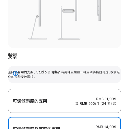
支架
选择你合用的支架。
Studio Display 有两种支架和一种支架转换器可选，以满足
展
你的各种安装需求。
开
RMB 11,999
可调倾斜度的支架
或 RMB 500/月 (24 期) 起
RMB 14,999
可调倾斜度及高‍度的支‍架