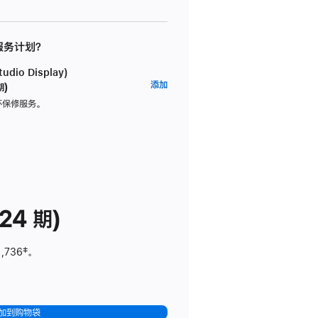
 服务计划？
dio Display)
AppleCare+
添加
期)
服
坏保修服务。
务
计
划
(适
用
于
24 期)
Studio
Display)
1,736
脚
‡。
注
加到购物袋