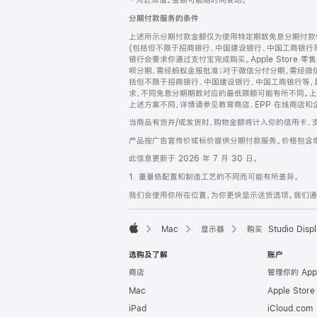
‡ 为近似值。金额可能随时间变动。
注
页
分期付款服务的条件
页
上述所示分期付款金额仅为使用特定期数免息分期付款估
脚
(包括但不限于招商银行、中国建设银行、中国工商银行
银行会要求你通过支付宝完成购买。Apple Store 零
呗分期，需经蚂蚁金服批准；对于微信分付分期，需经微信
括但不限于招商银行、中国建设银行、中国工商银行等，
求，不同免息分期期数对应的最低限额可能有所不同。上述分
上述方案不同，详情请参见教育商店、EPP 在线商店和
当商品有货并/或发货时，购物金额将计入你的信用卡、
产品按广告宣传价或标价提供分期付款服务。价格包含
此信息更新于 2026 年 7 月 30 日。
1. 重量依配置和制造工艺的不同而可能有所差异。
我们会使用你所在位置，为你更快显示送货选项。我们通过你
Mac
显示器
购买 Studio Displ
Apple
选购及了解
账户
商店
管理你的 App
Mac
Apple Stor
iPad
iCloud.com