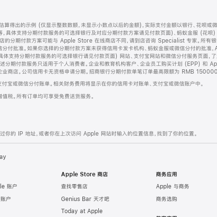
算得出的示例 (仅显示整数数额，未显示小数点以后的金额)，实际支付金额以银行、花呗或
等，具体支持分期付款服务的可选择银行及对应分期付款方案请见付款页面)、蚂蚁金服 (花呗
售店的分期付款方案可能与 Apple Store 在线商店不同，请到店咨询 Specialist 专
分付批准。如果你选择的分期付款方案未获得信用卡发卡机构、蚂蚁金服或微信分付的批准，Ap
具体支持分期付款服务的可选择银行请见付款页面) 网站、支付宝网站和微信分付服务页面，
期付款服务只适用于个人消费者。企业和教育机构客户、企业员工购买计划 (EPP) 和 Appl
企业商店。公司信用卡无资格申请分期。招商银行分期付款单笔订单最高限额为 RMB 150000
支付宝或微信分付账单。相关财务费用将显示在你的信用卡对账单、支付宝或微信账户中。
增值税。所有订单均可享受免费送货服务。
的 IP 地址，或者你在上次访问 Apple 网站时输入的位置信息，找到了你的位置。
ay
Apple Store 商店
商务应用
le 账户
查找零售店
Apple 与商务
e 账户
Genius Bar 天才吧
商务选购
Today at Apple