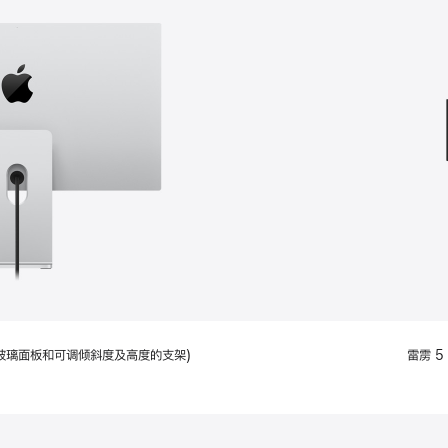
款
选
项)
配备标准玻璃面板和可调倾斜度及高度的支架)
雷雳 5 