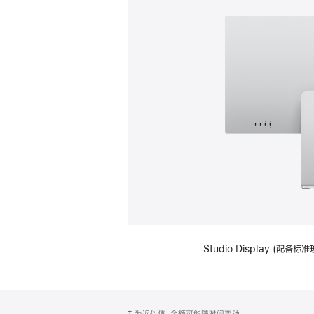
Studio Display (
网
脚