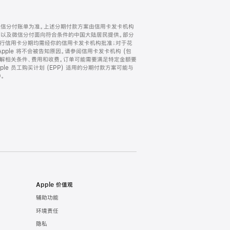
微信分付账单为准。上述分期付款方案由信用卡发卡机构
) 以及微信分付面向符合条件的中国大陆居民提供。部分
家。所有银行信用卡分期均需经你的信用卡发卡机构批准；对于花
ple 将不会被告知原因。请参阅信用卡发卡机构 (包
了解相关条件、费用和收费。订单可能需要满足特定金额要
e 员工购买计划 (EPP) 适用的分期付款方案可能与
。
Apple 价值观
辅助功能
环境责任
隐私