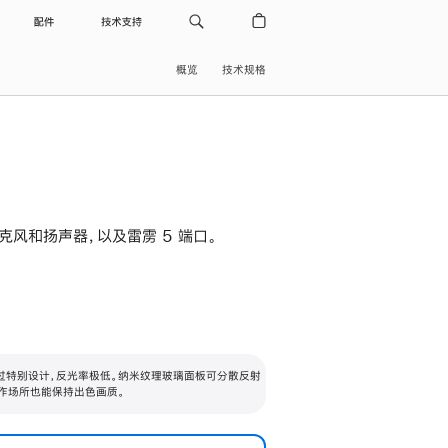
配件
技术支持
概览
技术规格
级麦克风和扬声器，以及雷雳 5 端口。
过特别设计，反光率极低。纳米纹理玻璃面板可分散反射
作场所也能保持出色画质。