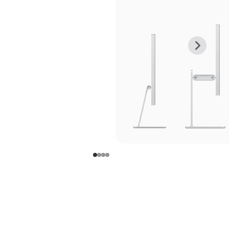
上
下
一
一
张
张
图
图
库
库
图
图
片
片
-
-
支
支
架
架