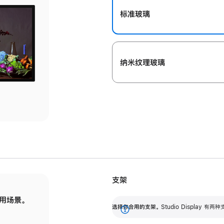
标准玻璃
纳米纹理玻璃
支架
用场景。
标配可调倾斜度的支架，提供 30 度的倾斜度
选
选择你合用的支架。
Studio Display
调节范围。
展