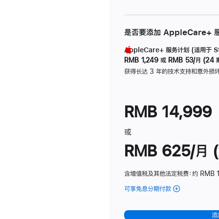
是否要添加 AppleCare+
AppleCare+ 服务计划 (适用于 Stu
RMB 1,249
或
RMB 53/月 (24 
获得长达 3 年的技术支持和意外损
RMB 14,999
或
RMB 625/月 (
含增值税及其他法定税费
：约 RMB 
可享免息分期付款
(Studio
Display
-
添