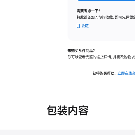
标
准
需要考虑一下？
玻
将此设备加入你的收藏，即可先保留
璃
面
收藏
板
-
可
想购买多件商品？
调
你可以查看完整的送货详情，并更改购物袋
倾
斜
度
获得购买帮助，
立即在线
及
高
度
的
支
包装内容
架
的
分
期
付