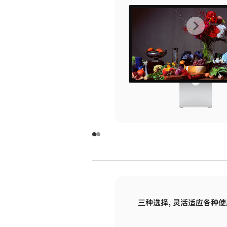
上
下
一
一
张
张
图
图
库
库
图
图
片
片
-
-
玻
玻
璃
璃
三种选择，灵活适应各种使
面
面
板
板