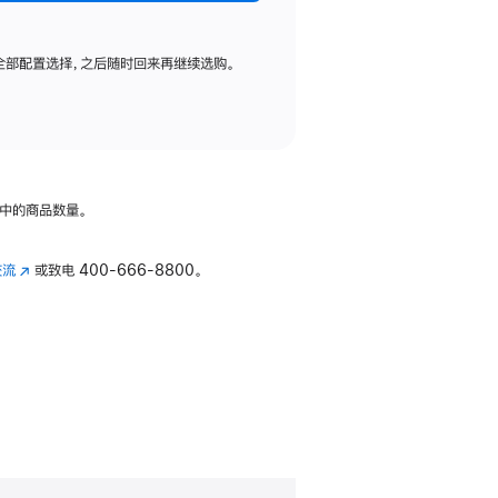
全部配置选择，之后随时回来再继续选购。
中的商品数量。
交流
(在
或致电
400-666-8800。
新
窗
口
中
打
开)