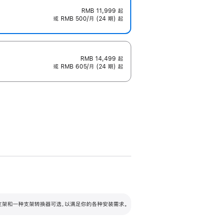
RMB 11,999
起
或 RMB 500/月 (24 期) 起
RMB 14,499
起
或 RMB 605/月 (24 期) 起
配可调倾斜度及高度的支架，额外增加 105
VESA 支架转换器
 有两种支架和一种支架转换器可选，以满足你的各种安装需求。
毫米的高度调节范围。
容的支架 (未随附)