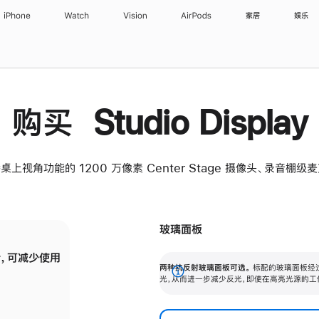
iPhone
Watch
Vision
AirPods
家居
娱乐
购买 Studio Display
桌上视角功能的 1200 万像素 Center Stage 摄像头、录音棚
玻璃面板
，可减少使用
纳米纹理玻璃面板可进一步减少反光，即使在
两种抗反射玻璃面板可选。
标配的玻璃面板经
。
有高亮光源的场所使用，也能保持出色画质。
展
光，从而进一步减少反光，即使在高亮光源的工
开