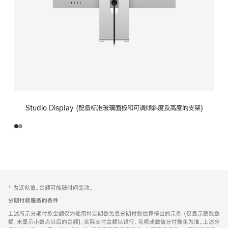
Studio Display (配备标准玻璃面板和可调倾斜度及高度的支架)
网
脚
‡ 为近似值。金额可能随时间变动。
注
页
分期付款服务的条件
页
上述所示分期付款金额仅为使用特定期数免息分期付款估算得出的示例 (仅显示整数数
脚
额，未显示小数点以后的金额)，实际支付金额以银行、花呗或微信分付账单为准。上述分