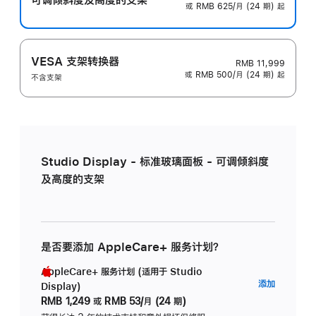
或 RMB 625/月 (24 期) 起
VESA 支架转换器
RMB 11,999
或 RMB 500/月 (24 期) 起
不含支架
Studio Display - 标准玻璃面板 - 可调倾斜度
及高度的支架
是否要添加 AppleCare+ 服务计划？
AppleCare+ 服务计划 (适用于 Studio
AppleC
添加
Display)
服
RMB 1,249
或
RMB 53/月 (24 期)