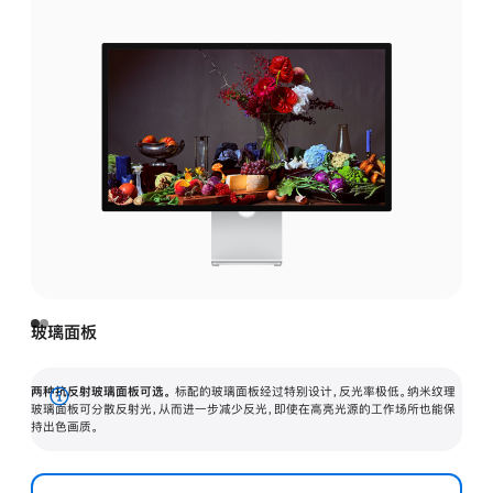
玻璃面板
两种抗反射玻璃面板可选。
标配的玻璃面板经过特别设计，反光率极低。纳米纹理
展
玻璃面板可分散反射光，从而进一步减少反光，即使在高亮光源的工作场所也能保
持出色画质。
开