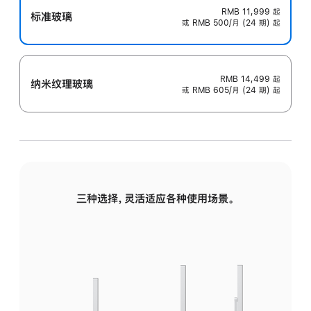
RMB 11,999
起
标准玻璃
或 RMB 500/月 (24 期) 起
RMB 14,499
起
纳米纹理玻璃
或 RMB 605/月 (24 期) 起
三种选择，灵活适应各种使用场景。
标