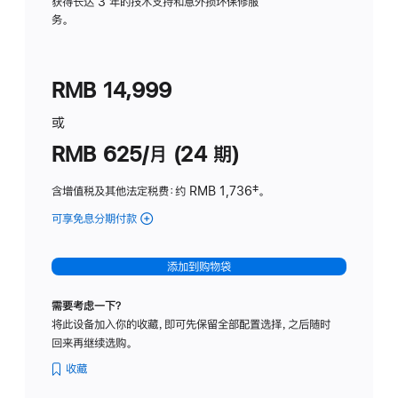
务
获得长达 3 年的技术支持和意外损坏保修服
务。
计
划
(适
RMB 14,999
用
于
或
Studio
RMB 625/月 (24 期)
Display
含增值税及其他法定税费
：约 RMB 1,736
脚
‡。
注
可享免息分期付款
(Studio
Display
-
添加到购物袋
标
准
需要考虑一下？
玻
将此设备加入你的收藏，即可先保留全部配置选择，之后随时
璃
回来再继续选购。
面
板
收藏
-