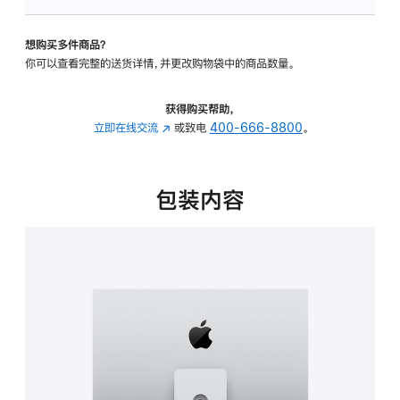
可
调
想购买多件商品？
倾
你可以查看完整的送货详情，并更改购物袋中的商品数量。
斜
度
及
获得购买帮助，
高
立即在线交流
(在
或致电
400-666-8800
。
度
新
的
窗
支
口
包装内容
架
中
的
打
分
开)
期
付
款
选
项)