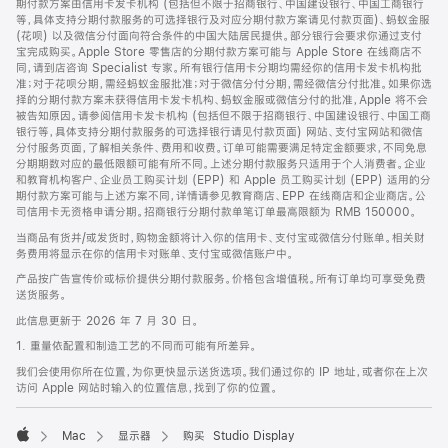
期付款方案由信用卡发卡机构 (包括但不限于招商银行、中国建设银行、中国工商银行
等，具体支持分期付款服务的可选择银行及对应分期付款方案请见付款页面)、蚂蚁金服
(花呗) 以及微信分付面向符合条件的中国大陆居民提供。部分银行会要求你通过支付
宝完成购买。Apple Store 零售店的分期付款方案可能与 Apple Store 在线商店不
同，请到店咨询 Specialist 专家。所有银行信用卡分期均需经你的信用卡发卡机构批
准；对于花呗分期，需经蚂蚁金服批准；对于微信分付分期，需经微信分付批准。如果你选
择的分期付款方案未获得信用卡发卡机构、蚂蚁金服或微信分付的批准，Apple 将不会
被告知原因。请参阅信用卡发卡机构 (包括但不限于招商银行、中国建设银行、中国工商
银行等，具体支持分期付款服务的可选择银行请见付款页面) 网站、支付宝网站和微信
分付服务页面，了解相关条件、费用和收费。订单可能需要满足特定金额要求，不同免息
分期期数对应的最低限额可能有所不同。上述分期付款服务只适用于个人消费者。企业
和教育机构客户、企业员工购买计划 (EPP) 和 Apple 员工购买计划 (EPP) 适用的分
期付款方案可能与上述方案不同，详情请参见教育商店、EPP 在线商店和企业商店。公
司信用卡无资格申请分期。招商银行分期付款单笔订单最高限额为 RMB 150000。
当商品有货并/或发货时，购物金额将计入你的信用卡、支付宝或微信分付账单。相关财
务费用将显示在你的信用卡对账单、支付宝或微信账户中。
产品按广告宣传价或标价提供分期付款服务。价格包含增值税。所有订单均可享受免费
送货服务。
此信息更新于 2026 年 7 月 30 日。
1. 重量依配置和制造工艺的不同而可能有所差异。
我们会使用你所在位置，为你更快显示送货选项。我们通过你的 IP 地址，或者你在上次
访问 Apple 网站时输入的位置信息，找到了你的位置。
Mac
显示器
购买 Studio Display