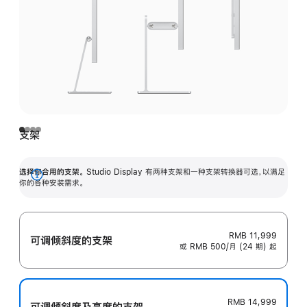
支架
选择你合用的支架。
Studio Display 有两种支架和一种支架转换器可选，以满足
展
你的各种安装需求。
开
RMB 11,999
可调倾斜度的支架
或 RMB 500/月 (24 期) 起
RMB 14,999
可调倾斜度及高‍度的支‍架