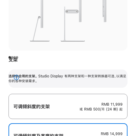
支架
选择你合用的支架。
Studio Display 有两种支架和一种支架转换器可选，以满足
展
你的各种安装需求。
开
RMB 11,999
可调倾斜度的支架
或 RMB 500/月 (24 期) 起
RMB 14,999
可调倾斜度及高‍度的支‍架