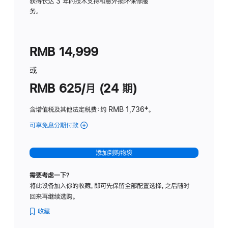
务
获得长达 3 年的技术支持和意外损坏保修服
务。
计
划
(适
RMB 14,999
用
于
或
Studio
RMB 625/月 (24 期)
Display
含增值税及其他法定税费
：约 RMB 1,736
脚
‡。
注
可享免息分期付款
(Studio
Display
-
添加到购物袋
标
准
需要考虑一下？
玻
将此设备加入你的收藏，即可先保留全部配置选择，之后随时
璃
回来再继续选购。
面
板
收藏
-