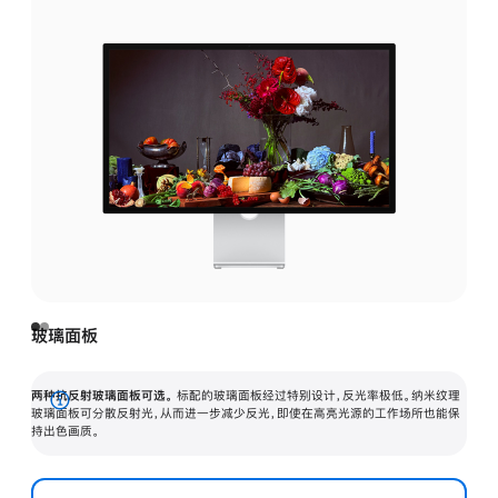
玻璃面板
两种抗反射玻璃面板可选。
标配的玻璃面板经过特别设计，反光率极低。纳米纹理
展
玻璃面板可分散反射光，从而进一步减少反光，即使在高亮光源的工作场所也能保
持出色画质。
开