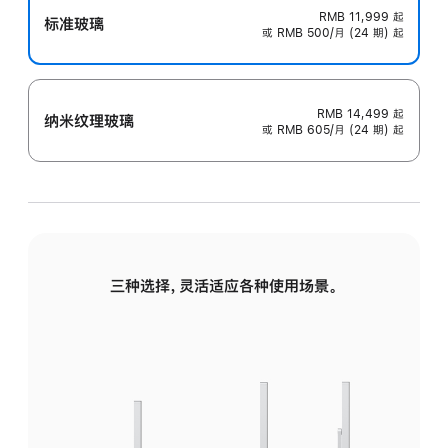
RMB 11,999
起
标准玻璃
或 RMB 500/月 (24 期) 起
RMB 14,499
起
纳米纹理玻璃
或 RMB 605/月 (24 期) 起
三种选择，灵活适应各种使用场景。
标