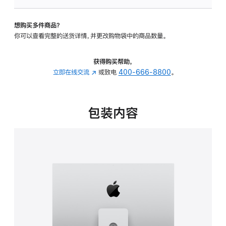
可
调
想购买多件商品？
倾
你可以查看完整的送货详情，并更改购物袋中的商品数量。
斜
度
及
获得购买帮助，
高
立即在线交流
(在
或致电
400-666-8800
。
度
新
的
窗
支
口
包装内容
架
中
的
打
分
开)
期
付
款
选
项)