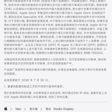
期付款方案由信用卡发卡机构 (包括但不限于招商银行、中国建设银行、中国工商银行
等，具体支持分期付款服务的可选择银行及对应分期付款方案请见付款页面)、蚂蚁金服
(花呗) 以及微信分付面向符合条件的中国大陆居民提供。部分银行会要求你通过支付
宝完成购买。Apple Store 零售店的分期付款方案可能与 Apple Store 在线商店不
同，请到店咨询 Specialist 专家。所有银行信用卡分期均需经你的信用卡发卡机构批
准；对于花呗分期，需经蚂蚁金服批准；对于微信分付分期，需经微信分付批准。如果你选
择的分期付款方案未获得信用卡发卡机构、蚂蚁金服或微信分付的批准，Apple 将不会
被告知原因。请参阅信用卡发卡机构 (包括但不限于招商银行、中国建设银行、中国工商
银行等，具体支持分期付款服务的可选择银行请见付款页面) 网站、支付宝网站和微信
分付服务页面，了解相关条件、费用和收费。订单可能需要满足特定金额要求，不同免息
分期期数对应的最低限额可能有所不同。上述分期付款服务只适用于个人消费者。企业
和教育机构客户、企业员工购买计划 (EPP) 和 Apple 员工购买计划 (EPP) 适用的分
期付款方案可能与上述方案不同，详情请参见教育商店、EPP 在线商店和企业商店。公
司信用卡无资格申请分期。招商银行分期付款单笔订单最高限额为 RMB 150000。
当商品有货并/或发货时，购物金额将计入你的信用卡、支付宝或微信分付账单。相关财
务费用将显示在你的信用卡对账单、支付宝或微信账户中。
产品按广告宣传价或标价提供分期付款服务。价格包含增值税。所有订单均可享受免费
送货服务。
此信息更新于 2026 年 7 月 30 日。
1. 重量依配置和制造工艺的不同而可能有所差异。
我们会使用你所在位置，为你更快显示送货选项。我们通过你的 IP 地址，或者你在上次
访问 Apple 网站时输入的位置信息，找到了你的位置。
Mac
显示器
购买 Studio Display