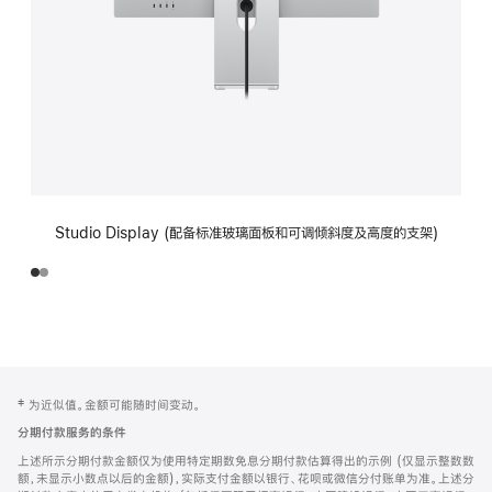
Studio Display (配备标准玻璃面板和可调倾斜度及高度的支架)
网
脚
‡ 为近似值。金额可能随时间变动。
注
页
分期付款服务的条件
页
上述所示分期付款金额仅为使用特定期数免息分期付款估算得出的示例 (仅显示整数数
脚
额，未显示小数点以后的金额)，实际支付金额以银行、花呗或微信分付账单为准。上述分