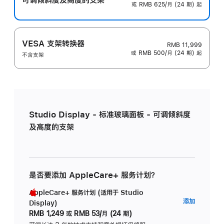
或 RMB 625/月 (24 期) 起
VESA 支架转换器
RMB 11,999
或 RMB 500/月 (24 期) 起
不含支架
Studio Display - 标准玻璃面板 - 可调倾斜度
及高度的支架
是否要添加 AppleCare+ 服务计划？
AppleCare+ 服务计划 (适用于 Studio
AppleC
添加
Display)
服
RMB 1,249
或
RMB 53/月 (24 期)