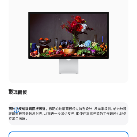
玻璃面板
两种抗反射玻璃面板可选。
标配的玻璃面板经过特别设计，反光率极低。纳米纹理
展
玻璃面板可分散反射光，从而进一步减少反光，即使在高亮光源的工作场所也能保
持出色画质。
开