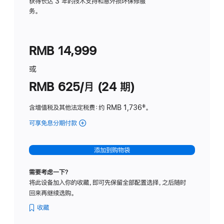
务
获得长达 3 年的技术支持和意外损坏保修服
务。
计
划
(适
RMB 14,999
用
于
或
Studio
RMB 625/月 (24 期)
Display
含增值税及其他法定税费
：约 RMB 1,736
脚
‡。
注
可享免息分期付款
(Studio
Display
-
添加到购物袋
标
准
需要考虑一下？
玻
将此设备加入你的收藏，即可先保留全部配置选择，之后随时
璃
回来再继续选购。
面
板
收藏
-