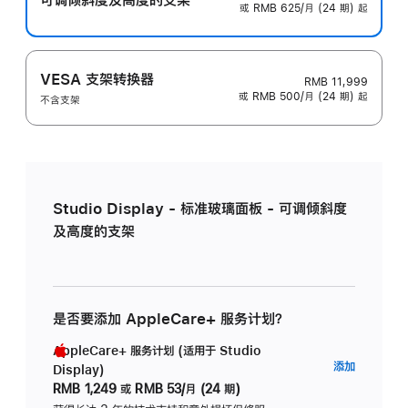
或 RMB 625/月 (24 期) 起
VESA 支架转换器
RMB 11,999
或 RMB 500/月 (24 期) 起
不含支架
Studio Display - 标准玻璃面板 - 可调倾斜度
及高度的支架
是否要添加 AppleCare+ 服务计划？
AppleCare+ 服务计划 (适用于 Studio
AppleC
添加
Display)
服
RMB 1,249
或
RMB 53/月 (24 期)