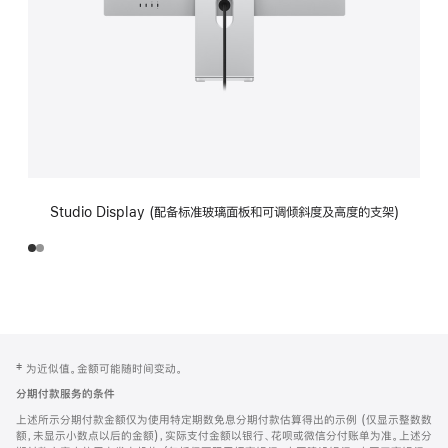
Studio Display (配备标准玻璃面板和可调倾斜度及高度的支架)
网
脚
‡ 为近似值。金额可能随时间变动。
注
页
分期付款服务的条件
页
上述所示分期付款金额仅为使用特定期数免息分期付款估算得出的示例 (仅显示整数数
脚
额，未显示小数点以后的金额)，实际支付金额以银行、花呗或微信分付账单为准。上述分