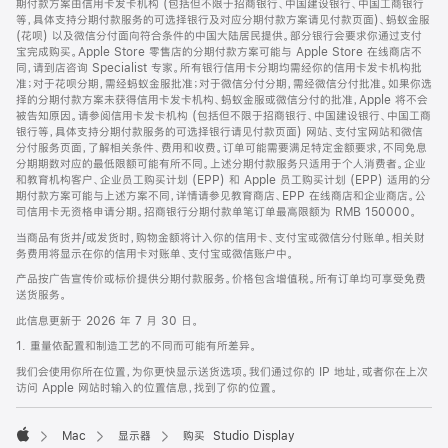
期付款方案由信用卡发卡机构 (包括但不限于招商银行、中国建设银行、中国工商银行
等，具体支持分期付款服务的可选择银行及对应分期付款方案请见付款页面)、蚂蚁金服
(花呗) 以及微信分付面向符合条件的中国大陆居民提供。部分银行会要求你通过支付
宝完成购买。Apple Store 零售店的分期付款方案可能与 Apple Store 在线商店不
同，请到店咨询 Specialist 专家。所有银行信用卡分期均需经你的信用卡发卡机构批
准；对于花呗分期，需经蚂蚁金服批准；对于微信分付分期，需经微信分付批准。如果你选
择的分期付款方案未获得信用卡发卡机构、蚂蚁金服或微信分付的批准，Apple 将不会
被告知原因。请参阅信用卡发卡机构 (包括但不限于招商银行、中国建设银行、中国工商
银行等，具体支持分期付款服务的可选择银行请见付款页面) 网站、支付宝网站和微信
分付服务页面，了解相关条件、费用和收费。订单可能需要满足特定金额要求，不同免息
分期期数对应的最低限额可能有所不同。上述分期付款服务只适用于个人消费者。企业
和教育机构客户、企业员工购买计划 (EPP) 和 Apple 员工购买计划 (EPP) 适用的分
期付款方案可能与上述方案不同，详情请参见教育商店、EPP 在线商店和企业商店。公
司信用卡无资格申请分期。招商银行分期付款单笔订单最高限额为 RMB 150000。
当商品有货并/或发货时，购物金额将计入你的信用卡、支付宝或微信分付账单。相关财
务费用将显示在你的信用卡对账单、支付宝或微信账户中。
产品按广告宣传价或标价提供分期付款服务。价格包含增值税。所有订单均可享受免费
送货服务。
此信息更新于 2026 年 7 月 30 日。
1. 重量依配置和制造工艺的不同而可能有所差异。
我们会使用你所在位置，为你更快显示送货选项。我们通过你的 IP 地址，或者你在上次
访问 Apple 网站时输入的位置信息，找到了你的位置。
Mac
显示器
购买 Studio Display