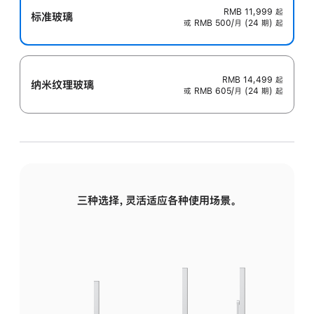
RMB 11,999
起
标准玻璃
或 RMB 500/月 (24 期) 起
RMB 14,499
起
纳米纹理玻璃
或 RMB 605/月 (24 期) 起
三种选择，灵活适应各种使用场景。
标