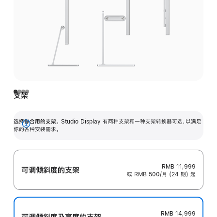
支架
选择你合用的支架。
Studio Display 有两种支架和一种支架转换器可选，以满足
展
你的各种安装需求。
开
RMB 11,999
可调倾斜度的支架
或 RMB 500/月 (24 期) 起
RMB 14,999
可调倾斜度及高‍度的支‍架