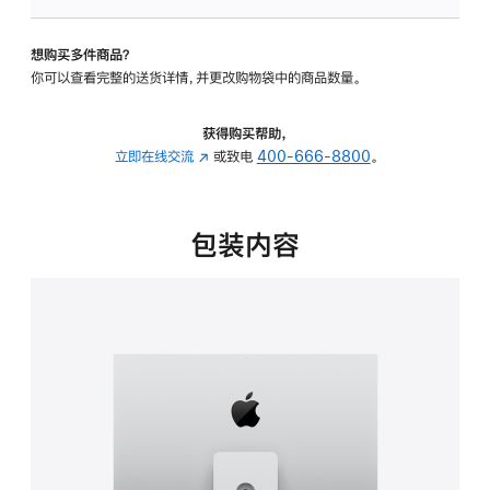
可
调
想购买多件商品？
倾
你可以查看完整的送货详情，并更改购物袋中的商品数量。
斜
度
及
获得购买帮助，
高
立即在线交流
(在
或致电
400-666-8800
。
度
新
的
窗
支
口
包装内容
架
中
的
打
分
开)
期
付
款
选
项)