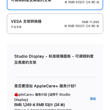
或 RMB 625/月 (24 期) 起
VESA 支架转换器
RMB 11,999
或 RMB 500/月 (24 期) 起
不含支架
Studio Display - 标准玻璃面板 - 可调倾斜度
及高度的支架
是否要添加 AppleCare+ 服务计划？
AppleCare+ 服务计划 (适用于 Studio
AppleC
添加
Display)
服
RMB 1,249
或
RMB 53/月 (24 期)