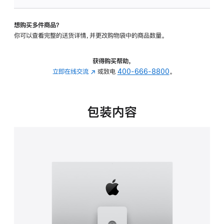
可
调
想购买多件商品？
倾
你可以查看完整的送货详情，并更改购物袋中的商品数量。
斜
度
及
获得购买帮助，
高
立即在线交流
(在
或致电
400-666-8800
。
度
新
的
窗
支
口
包装内容
架
中
的
打
分
开)
期
付
款
选
项)