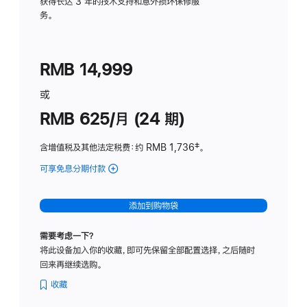
务
获得长达 3 年的技术支持和意外损坏保修服
务。
计
划
(适
RMB 14,999
用
于
或
Studio
RMB 625/月 (24 期)
Display
含增值税及其他法定税费
：约 RMB 1,736
脚
‡。
注
可享免息分期付款
(Studio
Display
-
添加到购物袋
标
准
需要考虑一下？
玻
将此设备加入你的收藏，即可先保留全部配置选择，之后随时
璃
回来再继续选购。
面
板
收藏
-