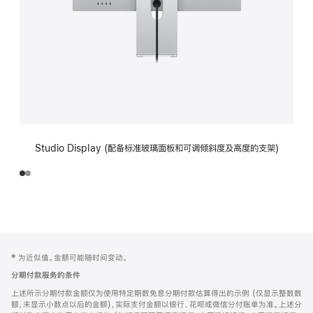
Studio Display (配备标准玻璃面板和可调倾斜度及高度的支架)
网
脚
‡ 为近似值。金额可能随时间变动。
注
页
分期付款服务的条件
页
上述所示分期付款金额仅为使用特定期数免息分期付款估算得出的示例 (仅显示整数数
脚
额，未显示小数点以后的金额)，实际支付金额以银行、花呗或微信分付账单为准。上述分