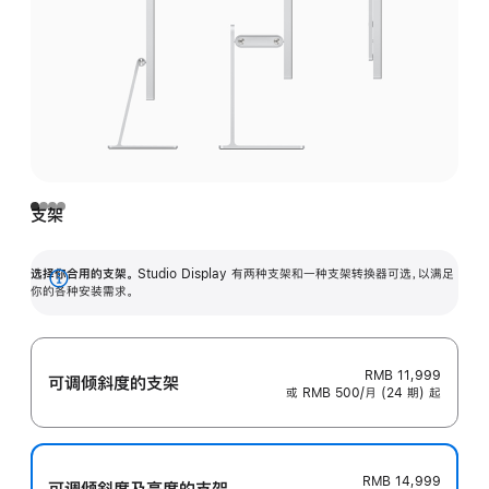
支架
选择你合用的支架。
Studio Display 有两种支架和一种支架转换器可选，以满足
展
你的各种安装需求。
开
RMB 11,999
可调倾斜度的支架
或 RMB 500/月 (24 期) 起
RMB 14,999
可调倾斜度及高‍度的支‍架