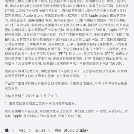
期付款方案由信用卡发卡机构 (包括但不限于招商银行、中国建设银行、中国工商银行
等，具体支持分期付款服务的可选择银行及对应分期付款方案请见付款页面)、蚂蚁金服
(花呗) 以及微信分付面向符合条件的中国大陆居民提供。部分银行会要求你通过支付
宝完成购买。Apple Store 零售店的分期付款方案可能与 Apple Store 在线商店不
同，请到店咨询 Specialist 专家。所有银行信用卡分期均需经你的信用卡发卡机构批
准；对于花呗分期，需经蚂蚁金服批准；对于微信分付分期，需经微信分付批准。如果你选
择的分期付款方案未获得信用卡发卡机构、蚂蚁金服或微信分付的批准，Apple 将不会
被告知原因。请参阅信用卡发卡机构 (包括但不限于招商银行、中国建设银行、中国工商
银行等，具体支持分期付款服务的可选择银行请见付款页面) 网站、支付宝网站和微信
分付服务页面，了解相关条件、费用和收费。订单可能需要满足特定金额要求，不同免息
分期期数对应的最低限额可能有所不同。上述分期付款服务只适用于个人消费者。企业
和教育机构客户、企业员工购买计划 (EPP) 和 Apple 员工购买计划 (EPP) 适用的分
期付款方案可能与上述方案不同，详情请参见教育商店、EPP 在线商店和企业商店。公
司信用卡无资格申请分期。招商银行分期付款单笔订单最高限额为 RMB 150000。
当商品有货并/或发货时，购物金额将计入你的信用卡、支付宝或微信分付账单。相关财
务费用将显示在你的信用卡对账单、支付宝或微信账户中。
产品按广告宣传价或标价提供分期付款服务。价格包含增值税。所有订单均可享受免费
送货服务。
此信息更新于 2026 年 7 月 30 日。
1. 重量依配置和制造工艺的不同而可能有所差异。
我们会使用你所在位置，为你更快显示送货选项。我们通过你的 IP 地址，或者你在上次
访问 Apple 网站时输入的位置信息，找到了你的位置。
Mac
显示器
购买 Studio Display