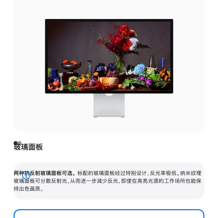
玻璃面板
两种抗反射玻璃面板可选。
标配的玻璃面板经过特别设计，反光率极低。纳米纹理
展
玻璃面板可分散反射光，从而进一步减少反光，即使在高亮光源的工作场所也能保
持出色画质。
开