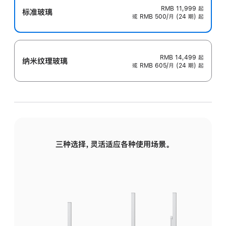
RMB 11,999
起
标准玻璃
或 RMB 500/月 (24 期) 起
RMB 14,499
起
纳米纹理玻璃
或 RMB 605/月 (24 期) 起
三种选择，灵活适应各种使用场景。
标