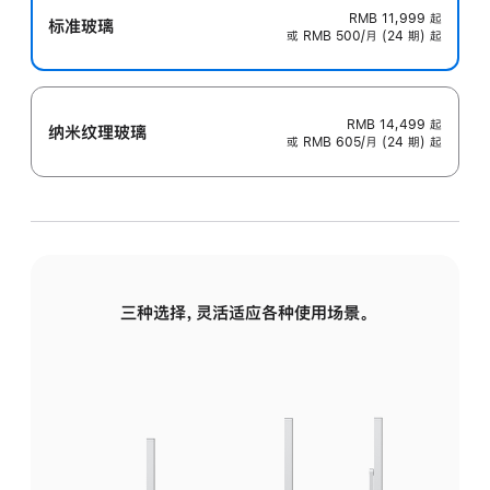
RMB 11,999
起
标准玻璃
或 RMB 500/月 (24 期) 起
RMB 14,499
起
纳米纹理玻璃
或 RMB 605/月 (24 期) 起
三种选择，灵活适应各种使用场景。
标