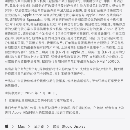
期付款方案由信用卡发卡机构 (包括但不限于招商银行、中国建设银行、中国工商银行
等，具体支持分期付款服务的可选择银行及对应分期付款方案请见付款页面)、蚂蚁金服
(花呗) 以及微信分付面向符合条件的中国大陆居民提供。部分银行会要求你通过支付
宝完成购买。Apple Store 零售店的分期付款方案可能与 Apple Store 在线商店不
同，请到店咨询 Specialist 专家。所有银行信用卡分期均需经你的信用卡发卡机构批
准；对于花呗分期，需经蚂蚁金服批准；对于微信分付分期，需经微信分付批准。如果你选
择的分期付款方案未获得信用卡发卡机构、蚂蚁金服或微信分付的批准，Apple 将不会
被告知原因。请参阅信用卡发卡机构 (包括但不限于招商银行、中国建设银行、中国工商
银行等，具体支持分期付款服务的可选择银行请见付款页面) 网站、支付宝网站和微信
分付服务页面，了解相关条件、费用和收费。订单可能需要满足特定金额要求，不同免息
分期期数对应的最低限额可能有所不同。上述分期付款服务只适用于个人消费者。企业
和教育机构客户、企业员工购买计划 (EPP) 和 Apple 员工购买计划 (EPP) 适用的分
期付款方案可能与上述方案不同，详情请参见教育商店、EPP 在线商店和企业商店。公
司信用卡无资格申请分期。招商银行分期付款单笔订单最高限额为 RMB 150000。
当商品有货并/或发货时，购物金额将计入你的信用卡、支付宝或微信分付账单。相关财
务费用将显示在你的信用卡对账单、支付宝或微信账户中。
产品按广告宣传价或标价提供分期付款服务。价格包含增值税。所有订单均可享受免费
送货服务。
此信息更新于 2026 年 7 月 30 日。
1. 重量依配置和制造工艺的不同而可能有所差异。
我们会使用你所在位置，为你更快显示送货选项。我们通过你的 IP 地址，或者你在上次
访问 Apple 网站时输入的位置信息，找到了你的位置。
Mac
显示器
购买 Studio Display