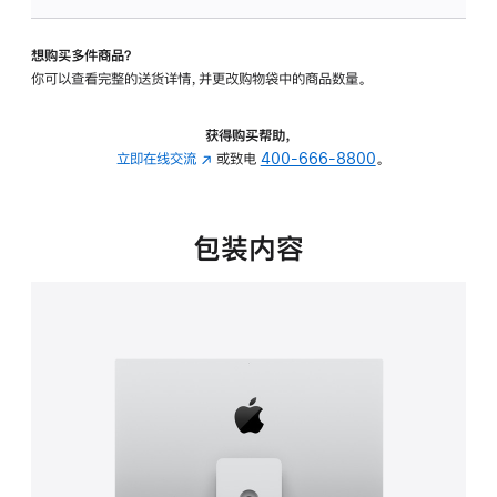
可
调
想购买多件商品？
倾
你可以查看完整的送货详情，并更改购物袋中的商品数量。
斜
度
及
获得购买帮助，
高
立即在线交流
(在
或致电
400-666-8800
。
度
新
的
窗
支
口
包装内容
架
中
的
打
分
开)
期
付
款
选
项)