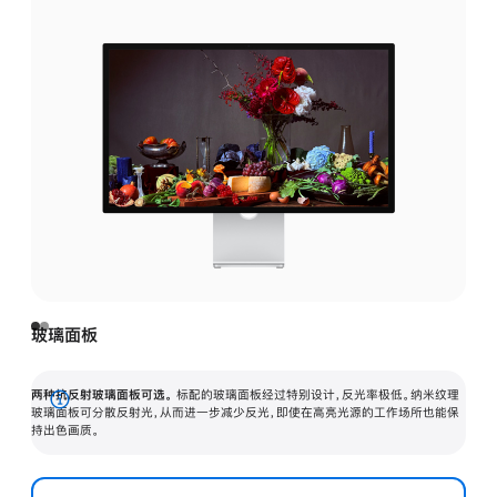
玻璃面板
两种抗反射玻璃面板可选。
标配的玻璃面板经过特别设计，反光率极低。纳米纹理
展
玻璃面板可分散反射光，从而进一步减少反光，即使在高亮光源的工作场所也能保
持出色画质。
开