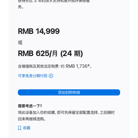
务
获得长达 3 年的技术支持和意外损坏保修服
务。
计
划
(适
RMB 14,999
用
于
或
Studio
RMB 625/月 (24 期)
Display
含增值税及其他法定税费
：约 RMB 1,736
脚
‡。
注
可享免息分期付款
(Studio
Display
-
添加到购物袋
标
准
需要考虑一下？
玻
将此设备加入你的收藏，即可先保留全部配置选择，之后随时
璃
回来再继续选购。
面
板
收藏
-