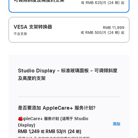
或 RMB 625/月 (24 期) 起
VESA 支架转换器
RMB 11,999
或 RMB 500/月 (24 期) 起
不含支架
Studio Display - 标准玻璃面板 - 可调倾斜度
及高度的支架
是否要添加 AppleCare+ 服务计划？
AppleCare+ 服务计划 (适用于 Studio
AppleC
添加
Display)
服
RMB 1,249
或
RMB 53/月 (24 期)