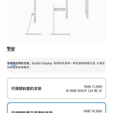
支架
选择你合用的支架。
Studio Display 有两种支架和一种支架转换器可选，以满足
展
你的各种安装需求。
开
RMB 11,999
可调倾斜度的支架
或 RMB 500/月 (24 期) 起
RMB 14,999
可调倾斜度及高‍度的支‍架