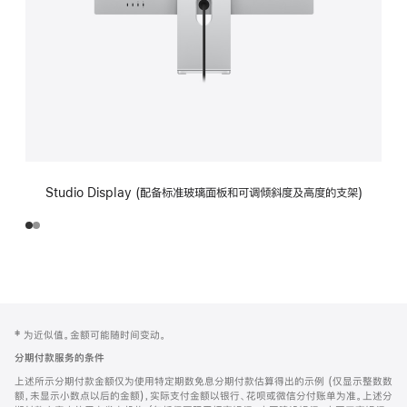
Studio Display (配备标准玻璃面板和可调倾斜度及高度的支架)
网
脚
‡ 为近似值。金额可能随时间变动。
注
页
分期付款服务的条件
页
上述所示分期付款金额仅为使用特定期数免息分期付款估算得出的示例 (仅显示整数数
脚
额，未显示小数点以后的金额)，实际支付金额以银行、花呗或微信分付账单为准。上述分