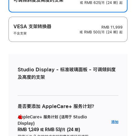
或 RMB 625/月 (24 期) 起
VESA 支架转换器
RMB 11,999
或 RMB 500/月 (24 期) 起
不含支架
Studio Display - 标准玻璃面板 - 可调倾斜度
及高度的支架
是否要添加 AppleCare+ 服务计划？
AppleCare+ 服务计划 (适用于 Studio
AppleC
添加
Display)
服
RMB 1,249
或
RMB 53/月 (24 期)