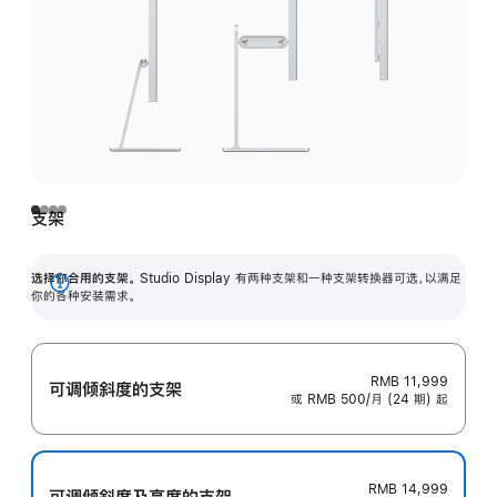
支架
选择你合用的支架。
Studio Display 有两种支架和一种支架转换器可选，以满足
展
你的各种安装需求。
开
RMB 11,999
可调倾斜度的支架
或 RMB 500/月 (24 期) 起
RMB 14,999
可调倾斜度及高‍度的支‍架