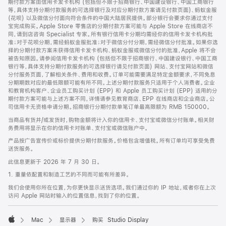
期付款方案由信用卡发卡机构 (包括但不限于招商银行、中国建设银行、中国工商银行
等，具体支持分期付款服务的可选择银行及对应分期付款方案请见付款页面)、蚂蚁金服
(花呗) 以及微信分付面向符合条件的中国大陆居民提供。部分银行会要求你通过支付
宝完成购买。Apple Store 零售店的分期付款方案可能与 Apple Store 在线商店不
同，请到店咨询 Specialist 专家。所有银行信用卡分期均需经你的信用卡发卡机构批
准；对于花呗分期，需经蚂蚁金服批准；对于微信分付分期，需经微信分付批准。如果你选
择的分期付款方案未获得信用卡发卡机构、蚂蚁金服或微信分付的批准，Apple 将不会
被告知原因。请参阅信用卡发卡机构 (包括但不限于招商银行、中国建设银行、中国工商
银行等，具体支持分期付款服务的可选择银行请见付款页面) 网站、支付宝网站和微信
分付服务页面，了解相关条件、费用和收费。订单可能需要满足特定金额要求，不同免息
分期期数对应的最低限额可能有所不同。上述分期付款服务只适用于个人消费者。企业
和教育机构客户、企业员工购买计划 (EPP) 和 Apple 员工购买计划 (EPP) 适用的分
期付款方案可能与上述方案不同，详情请参见教育商店、EPP 在线商店和企业商店。公
司信用卡无资格申请分期。招商银行分期付款单笔订单最高限额为 RMB 150000。
当商品有货并/或发货时，购物金额将计入你的信用卡、支付宝或微信分付账单。相关财
务费用将显示在你的信用卡对账单、支付宝或微信账户中。
产品按广告宣传价或标价提供分期付款服务。价格包含增值税。所有订单均可享受免费
送货服务。
此信息更新于 2026 年 7 月 30 日。
1. 重量依配置和制造工艺的不同而可能有所差异。
我们会使用你所在位置，为你更快显示送货选项。我们通过你的 IP 地址，或者你在上次
访问 Apple 网站时输入的位置信息，找到了你的位置。
Mac
显示器
购买 Studio Display