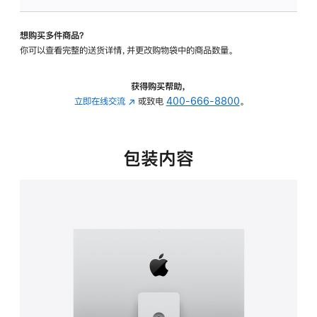
可
调
想购买多件商品？
倾
你可以查看完整的送货详情，并更改购物袋中的商品数量。
斜
度
及
获得购买帮助，
高
立即在线交流
(在
或致电
400-666-8800
。
度
新
的
窗
支
口
包装内容
架
中
的
打
分
开)
期
付
款
选
项)