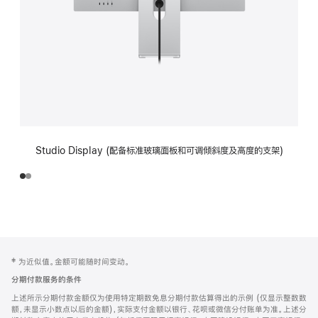
Studio Display (配备标准玻璃面板和可调倾斜度及高度的支架)
网
脚
‡ 为近似值。金额可能随时间变动。
注
页
分期付款服务的条件
页
上述所示分期付款金额仅为使用特定期数免息分期付款估算得出的示例 (仅显示整数数
脚
额，未显示小数点以后的金额)，实际支付金额以银行、花呗或微信分付账单为准。上述分