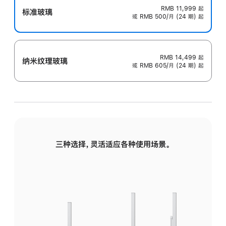
RMB 11,999
起
标准玻璃
或 RMB 500/月 (24 期) 起
RMB 14,499
起
纳米纹理玻璃
或 RMB 605/月 (24 期) 起
三种选择，灵活适应各种使用场景。
标