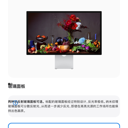
玻璃面板
两种抗反射玻璃面板可选。
标配的玻璃面板经过特别设计，反光率极低。纳米纹理
展
玻璃面板可分散反射光，从而进一步减少反光，即使在高亮光源的工作场所也能保
持出色画质。
开