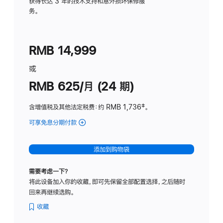
务
获得长达 3 年的技术支持和意外损坏保修服
务。
计
划
(适
RMB 14,999
用
于
或
Studio
RMB 625/月 (24 期)
Display
含增值税及其他法定税费
：约 RMB 1,736
脚
‡。
注
可享免息分期付款
(Studio
Display
-
添加到购物袋
标
准
需要考虑一下？
玻
将此设备加入你的收藏，即可先保留全部配置选择，之后随时
璃
回来再继续选购。
面
板
收藏
-