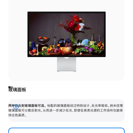
玻璃面板
两种抗反射玻璃面板可选。
标配的玻璃面板经过特别设计，反光率极低。纳米纹理
展
玻璃面板可分散反射光，从而进一步减少反光，即使在高亮光源的工作场所也能保
持出色画质。
开