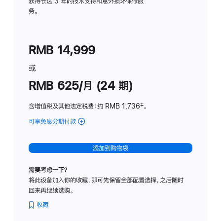
务
获得长达 3 年的技术支持和意外损坏保修服
务。
计
划
(适
RMB 14,999
用
于
或
Studio
RMB 625/月 (24 期)
Display
含增值税及其他法定税费
：约 RMB 1,736
脚
‡。
注
可享免息分期付款
(Studio
Display
-
添加到购物袋
标
准
需要考虑一下？
玻
将此设备加入你的收藏，即可先保留全部配置选择，之后随时
璃
回来再继续选购。
面
板
收藏
-