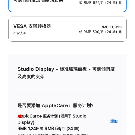
或 RMB 625/月 (24 期) 起
VESA 支架转换器
RMB 11,999
或 RMB 500/月 (24 期) 起
不含支架
Studio Display - 标准玻璃面板 - 可调倾斜度
及高度的支架
是否要添加 AppleCare+ 服务计划？
AppleCare+ 服务计划 (适用于 Studio
AppleC
添加
Display)
服
RMB 1,249
或
RMB 53/月 (24 期)