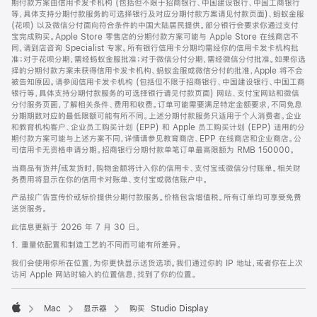
期付款方案由信用卡发卡机构 (包括但不限于招商银行、中国建设银行、中国工商银行
等，具体支持分期付款服务的可选择银行及对应分期付款方案请见付款页面)、蚂蚁金服
(花呗) 以及微信分付面向符合条件的中国大陆居民提供。部分银行会要求你通过支付
宝完成购买。Apple Store 零售店的分期付款方案可能与 Apple Store 在线商店不
同，请到店咨询 Specialist 专家。所有银行信用卡分期均需经你的信用卡发卡机构批
准；对于花呗分期，需经蚂蚁金服批准；对于微信分付分期，需经微信分付批准。如果你选
择的分期付款方案未获得信用卡发卡机构、蚂蚁金服或微信分付的批准，Apple 将不会
被告知原因。请参阅信用卡发卡机构 (包括但不限于招商银行、中国建设银行、中国工商
银行等，具体支持分期付款服务的可选择银行请见付款页面) 网站、支付宝网站和微信
分付服务页面，了解相关条件、费用和收费。订单可能需要满足特定金额要求，不同免息
分期期数对应的最低限额可能有所不同。上述分期付款服务只适用于个人消费者。企业
和教育机构客户、企业员工购买计划 (EPP) 和 Apple 员工购买计划 (EPP) 适用的分
期付款方案可能与上述方案不同，详情请参见教育商店、EPP 在线商店和企业商店。公
司信用卡无资格申请分期。招商银行分期付款单笔订单最高限额为 RMB 150000。
当商品有货并/或发货时，购物金额将计入你的信用卡、支付宝或微信分付账单。相关财
务费用将显示在你的信用卡对账单、支付宝或微信账户中。
产品按广告宣传价或标价提供分期付款服务。价格包含增值税。所有订单均可享受免费
送货服务。
此信息更新于 2026 年 7 月 30 日。
1. 重量依配置和制造工艺的不同而可能有所差异。
我们会使用你所在位置，为你更快显示送货选项。我们通过你的 IP 地址，或者你在上次
访问 Apple 网站时输入的位置信息，找到了你的位置。
Mac
显示器
购买 Studio Display