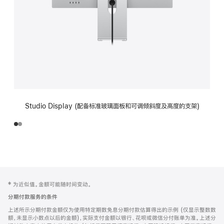
Studio Display (配备标准玻璃面板和可调倾斜度及高度的支架)
网
脚
‡ 为近似值。金额可能随时间变动。
注
页
分期付款服务的条件
页
上述所示分期付款金额仅为使用特定期数免息分期付款估算得出的示例 (仅显示整数数
脚
额，未显示小数点以后的金额)，实际支付金额以银行、花呗或微信分付账单为准。上述分