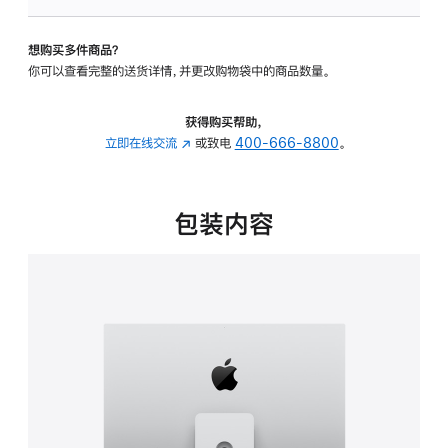
可
调
想购买多件商品？
倾
你可以查看完整的送货详情，并更改购物袋中的商品数量。
斜
度
及
获得购买帮助，
高
立即在线交流
(在
或致电
400-666-8800
。
度
新
的
窗
支
口
包装内容
架
中
的
打
分
开)
期
付
款
选
项)