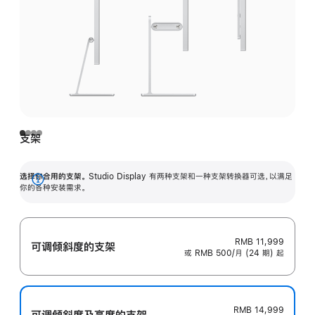
支架
选择你合用的支架。
Studio Display 有两种支架和一种支架转换器可选，以满足
展
你的各种安装需求。
开
RMB 11,999
可调倾斜度的支架
或 RMB 500/月 (24 期) 起
RMB 14,999
可调倾斜度及高‍度的支‍架