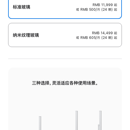
RMB 11,999
起
标准玻璃
或 RMB 500/月 (24 期) 起
RMB 14,499
起
纳米纹理玻璃
或 RMB 605/月 (24 期) 起
三种选择，灵活适应各种使用场景。
标