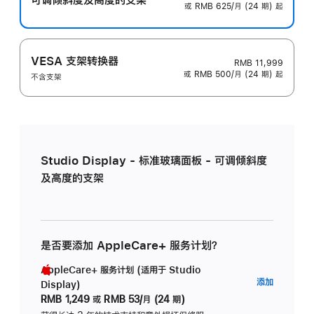
或 RMB 625/月 (24 期) 起
VESA 支架转换器
RMB 11,999
或 RMB 500/月 (24 期) 起
不含支架
Studio Display - 标准玻璃面板 - 可调倾斜度
及高度的支架
是否要添加 AppleCare+ 服务计划？
AppleCare+ 服务计划 (适用于 Studio
AppleC
添加
Display)
服
RMB 1,249
或
RMB 53/月 (24 期)