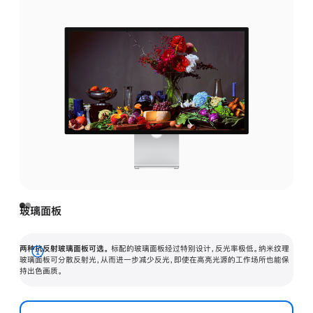
玻璃面板
两种抗反射玻璃面板可选。
标配的玻璃面板经过特别设计，反光率极低。纳米纹理
展
玻璃面板可分散反射光，从而进一步减少反光，即使在高亮光源的工作场所也能保
持出色画质。
开