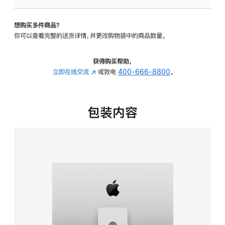
可
调
想购买多件商品？
倾
你可以查看完整的送货详情，并更改购物袋中的商品数量。
斜
度
及
获得购买帮助，
高
立即在线交流
(在
或致电
400-666-8800
。
度
新
的
窗
支
口
包装内容
架
中
的
打
分
开)
期
付
款
选
项)