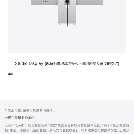
Studio Display (配备标准玻璃面板和可调倾斜度及高度的支架)
网
脚
‡ 为近似值。金额可能随时间变动。
注
页
分期付款服务的条件
页
上述所示分期付款金额仅为使用特定期数免息分期付款估算得出的示例 (仅显示整数数
脚
额，未显示小数点以后的金额)，实际支付金额以银行、花呗或微信分付账单为准。上述分