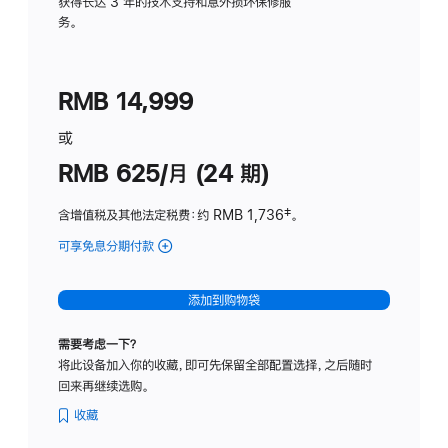
务
获得长达 3 年的技术支持和意外损坏保修服
务。
计
划
(适
RMB 14,999
用
于
或
Studio
RMB 625/月 (24 期)
Display
含增值税及其他法定税费
：约 RMB 1,736
脚
‡。
注
可享免息分期付款
(Studio
Display
-
添加到购物袋
标
准
需要考虑一下？
玻
将此设备加入你的收藏，即可先保留全部配置选择，之后随时
璃
回来再继续选购。
面
板
收藏
-