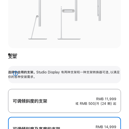
支架
选择你合用的支架。
Studio Display 有两种支架和一种支架转换器可选，以满足
展
你的各种安装需求。
开
RMB 11,999
可调倾斜度的支架
或 RMB 500/月 (24 期) 起
RMB 14,999
可调倾斜度及高‍度的支‍架