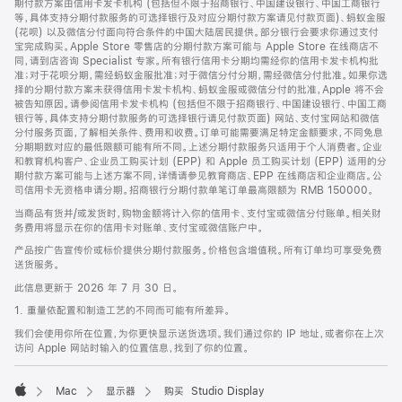
期付款方案由信用卡发卡机构 (包括但不限于招商银行、中国建设银行、中国工商银行
等，具体支持分期付款服务的可选择银行及对应分期付款方案请见付款页面)、蚂蚁金服
(花呗) 以及微信分付面向符合条件的中国大陆居民提供。部分银行会要求你通过支付
宝完成购买。Apple Store 零售店的分期付款方案可能与 Apple Store 在线商店不
同，请到店咨询 Specialist 专家。所有银行信用卡分期均需经你的信用卡发卡机构批
准；对于花呗分期，需经蚂蚁金服批准；对于微信分付分期，需经微信分付批准。如果你选
择的分期付款方案未获得信用卡发卡机构、蚂蚁金服或微信分付的批准，Apple 将不会
被告知原因。请参阅信用卡发卡机构 (包括但不限于招商银行、中国建设银行、中国工商
银行等，具体支持分期付款服务的可选择银行请见付款页面) 网站、支付宝网站和微信
分付服务页面，了解相关条件、费用和收费。订单可能需要满足特定金额要求，不同免息
分期期数对应的最低限额可能有所不同。上述分期付款服务只适用于个人消费者。企业
和教育机构客户、企业员工购买计划 (EPP) 和 Apple 员工购买计划 (EPP) 适用的分
期付款方案可能与上述方案不同，详情请参见教育商店、EPP 在线商店和企业商店。公
司信用卡无资格申请分期。招商银行分期付款单笔订单最高限额为 RMB 150000。
当商品有货并/或发货时，购物金额将计入你的信用卡、支付宝或微信分付账单。相关财
务费用将显示在你的信用卡对账单、支付宝或微信账户中。
产品按广告宣传价或标价提供分期付款服务。价格包含增值税。所有订单均可享受免费
送货服务。
此信息更新于 2026 年 7 月 30 日。
1. 重量依配置和制造工艺的不同而可能有所差异。
我们会使用你所在位置，为你更快显示送货选项。我们通过你的 IP 地址，或者你在上次
访问 Apple 网站时输入的位置信息，找到了你的位置。
Mac
显示器
购买 Studio Display