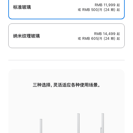
RMB 11,999
起
标准玻璃
或 RMB 500/月 (24 期) 起
RMB 14,499
起
纳米纹理玻璃
或 RMB 605/月 (24 期) 起
三种选择，灵活适应各种使用场景。
标