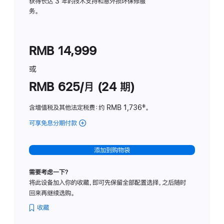
务
获得长达 3 年的技术支持和意外损坏保修服
务。
计
划
(适
RMB 14,999
用
于
或
Studio
RMB 625/月 (24 期)
Display
含增值税及其他法定税费
：约 RMB 1,736
脚
‡。
注
可享免息分期付款
(Studio
Display
-
添加到购物袋
标
准
需要考虑一下？
玻
将此设备加入你的收藏，即可先保留全部配置选择，之后随时
璃
回来再继续选购。
面
板
收藏
-