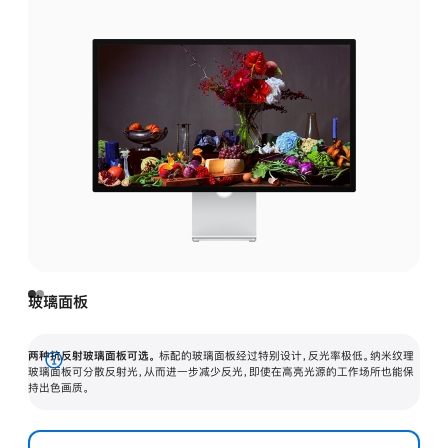
玻璃面板
两种抗反射玻璃面板可选。
标配的玻璃面板经过特别设计，反光率极低。纳米纹理
展
玻璃面板可分散反射光，从而进一步减少反光，即使在高亮光源的工作场所也能保
持出色画质。
开