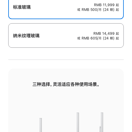
RMB 11,999
起
标准玻璃
或 RMB 500/月 (24 期) 起
RMB 14,499
起
纳米纹理玻璃
或 RMB 605/月 (24 期) 起
三种选择，灵活适应各种使用场景。
标