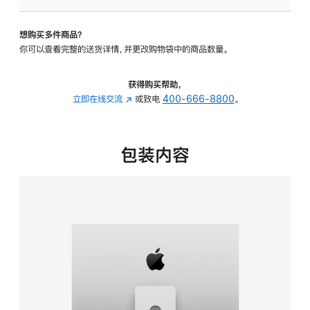
可
调
想购买多件商品？
倾
你可以查看完整的送货详情，并更改购物袋中的商品数量。
斜
度
及
获得购买帮助，
高
立即在线交流
(在
或致电
400-666-8800
。
度
新
的
窗
支
口
包装内容
架
中
的
打
分
开)
期
付
款
选
项)