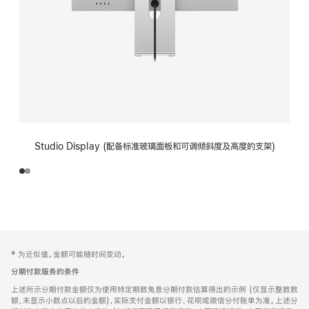
Studio Display (配备标准玻璃面板和可调倾斜度及高度的支架)
网
脚
‡ 为近似值。金额可能随时间变动。
注
页
分期付款服务的条件
页
上述所示分期付款金额仅为使用特定期数免息分期付款估算得出的示例 (仅显示整数数
脚
额，未显示小数点以后的金额)，实际支付金额以银行、花呗或微信分付账单为准。上述分