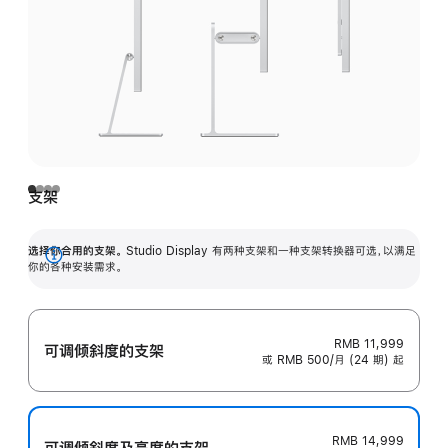
支架
选择你合用的支架。
Studio Display 有两种支架和一种支架转换器可选，以满足
展
你的各种安装需求。
开
RMB 11,999
可调倾斜度的支架
或 RMB 500/月 (24 期) 起
RMB 14,999
可调倾斜度及高‍度的支‍架