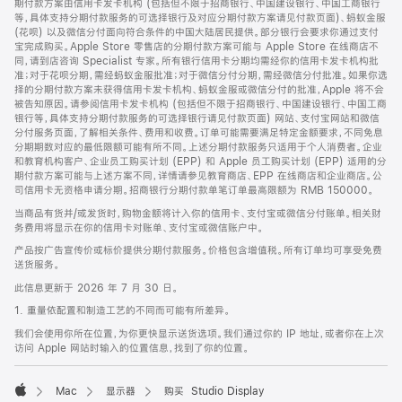
期付款方案由信用卡发卡机构 (包括但不限于招商银行、中国建设银行、中国工商银行
等，具体支持分期付款服务的可选择银行及对应分期付款方案请见付款页面)、蚂蚁金服
(花呗) 以及微信分付面向符合条件的中国大陆居民提供。部分银行会要求你通过支付
宝完成购买。Apple Store 零售店的分期付款方案可能与 Apple Store 在线商店不
同，请到店咨询 Specialist 专家。所有银行信用卡分期均需经你的信用卡发卡机构批
准；对于花呗分期，需经蚂蚁金服批准；对于微信分付分期，需经微信分付批准。如果你选
择的分期付款方案未获得信用卡发卡机构、蚂蚁金服或微信分付的批准，Apple 将不会
被告知原因。请参阅信用卡发卡机构 (包括但不限于招商银行、中国建设银行、中国工商
银行等，具体支持分期付款服务的可选择银行请见付款页面) 网站、支付宝网站和微信
分付服务页面，了解相关条件、费用和收费。订单可能需要满足特定金额要求，不同免息
分期期数对应的最低限额可能有所不同。上述分期付款服务只适用于个人消费者。企业
和教育机构客户、企业员工购买计划 (EPP) 和 Apple 员工购买计划 (EPP) 适用的分
期付款方案可能与上述方案不同，详情请参见教育商店、EPP 在线商店和企业商店。公
司信用卡无资格申请分期。招商银行分期付款单笔订单最高限额为 RMB 150000。
当商品有货并/或发货时，购物金额将计入你的信用卡、支付宝或微信分付账单。相关财
务费用将显示在你的信用卡对账单、支付宝或微信账户中。
产品按广告宣传价或标价提供分期付款服务。价格包含增值税。所有订单均可享受免费
送货服务。
此信息更新于 2026 年 7 月 30 日。
1. 重量依配置和制造工艺的不同而可能有所差异。
我们会使用你所在位置，为你更快显示送货选项。我们通过你的 IP 地址，或者你在上次
访问 Apple 网站时输入的位置信息，找到了你的位置。
Mac
显示器
购买 Studio Display