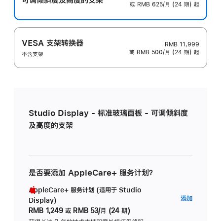
或 RMB 625/月 (24 期) 起
VESA 支架转换器
RMB 11,999
或 RMB 500/月 (24 期) 起
不含支架
Studio Display - 标准玻璃面板 - 可调倾斜度
及高度的支架
是否要添加 AppleCare+ 服务计划？
AppleCare+ 服务计划 (适用于 Studio
AppleC
添加
Display)
服
RMB 1,249
或
RMB 53/月 (24 期)