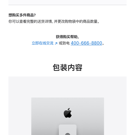
可
调
想购买多件商品？
倾
你可以查看完整的送货详情，并更改购物袋中的商品数量。
斜
度
及
获得购买帮助，
高
立即在线交流
(在
或致电
400-666-8800
。
度
新
的
窗
支
口
包装内容
架
中
的
打
分
开)
期
付
款
选
项)