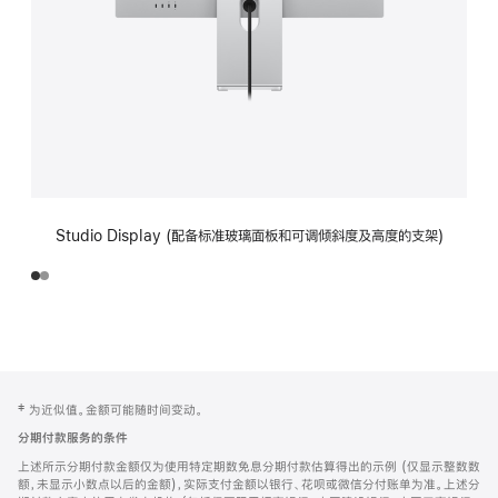
Studio Display (配备标准玻璃面板和可调倾斜度及高度的支架)
网
脚
‡ 为近似值。金额可能随时间变动。
注
页
分期付款服务的条件
页
上述所示分期付款金额仅为使用特定期数免息分期付款估算得出的示例 (仅显示整数数
脚
额，未显示小数点以后的金额)，实际支付金额以银行、花呗或微信分付账单为准。上述分