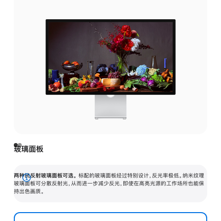
玻璃面板
两种抗反射玻璃面板可选。
标配的玻璃面板经过特别设计，反光率极低。纳米纹理
展
玻璃面板可分散反射光，从而进一步减少反光，即使在高亮光源的工作场所也能保
持出色画质。
开