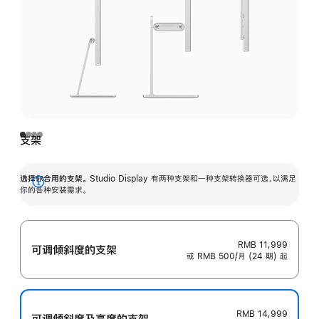
支架
选择你合用的支架。
Studio Display 有两种支架和一种支架转换器可选，以满足
展
你的各种安装需求。
开
RMB 11,999
可调倾斜度的支架
或 RMB 500/月 (24 期) 起
RMB 14,999
可调倾斜度及高‍度的支‍架