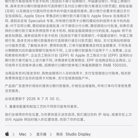
期付款方案由信用卡发卡机构 (包括但不限于招商银行、中国建设银行、中国工商银行
等，具体支持分期付款服务的可选择银行及对应分期付款方案请见付款页面)、蚂蚁金服
(花呗) 以及微信分付面向符合条件的中国大陆居民提供。部分银行会要求你通过支付
宝完成购买。Apple Store 零售店的分期付款方案可能与 Apple Store 在线商店不
同，请到店咨询 Specialist 专家。所有银行信用卡分期均需经你的信用卡发卡机构批
准；对于花呗分期，需经蚂蚁金服批准；对于微信分付分期，需经微信分付批准。如果你选
择的分期付款方案未获得信用卡发卡机构、蚂蚁金服或微信分付的批准，Apple 将不会
被告知原因。请参阅信用卡发卡机构 (包括但不限于招商银行、中国建设银行、中国工商
银行等，具体支持分期付款服务的可选择银行请见付款页面) 网站、支付宝网站和微信
分付服务页面，了解相关条件、费用和收费。订单可能需要满足特定金额要求，不同免息
分期期数对应的最低限额可能有所不同。上述分期付款服务只适用于个人消费者。企业
和教育机构客户、企业员工购买计划 (EPP) 和 Apple 员工购买计划 (EPP) 适用的分
期付款方案可能与上述方案不同，详情请参见教育商店、EPP 在线商店和企业商店。公
司信用卡无资格申请分期。招商银行分期付款单笔订单最高限额为 RMB 150000。
当商品有货并/或发货时，购物金额将计入你的信用卡、支付宝或微信分付账单。相关财
务费用将显示在你的信用卡对账单、支付宝或微信账户中。
产品按广告宣传价或标价提供分期付款服务。价格包含增值税。所有订单均可享受免费
送货服务。
此信息更新于 2026 年 7 月 30 日。
1. 重量依配置和制造工艺的不同而可能有所差异。
我们会使用你所在位置，为你更快显示送货选项。我们通过你的 IP 地址，或者你在上次
访问 Apple 网站时输入的位置信息，找到了你的位置。
Mac
显示器
购买 Studio Display