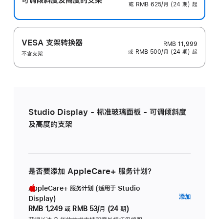
或 RMB 625/月 (24 期) 起
VESA 支架转换器
RMB 11,999
或 RMB 500/月 (24 期) 起
不含支架
Studio Display - 标准玻璃面板 - 可调倾斜度
及高度的支架
是否要添加 AppleCare+ 服务计划？
AppleCare+ 服务计划 (适用于 Studio
AppleC
添加
Display)
服
RMB 1,249
或
RMB 53/月 (24 期)