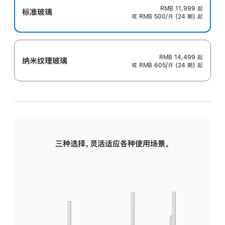
RMB 11,999
起
标准玻璃
或 RMB 500/月 (24 期) 起
RMB 14,499
起
纳米纹理玻璃
或 RMB 605/月 (24 期) 起
三种选择，灵活适应各种使用场景。
标