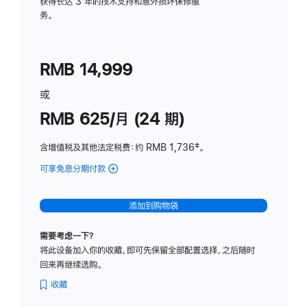
务
获得长达 3 年的技术支持和意外损坏保修服
务。
计
划
(适
RMB 14,999
用
于
或
Studio
RMB 625/月 (24 期)
Display
含增值税及其他法定税费
：约 RMB 1,736
脚
‡。
注
可享免息分期付款
(Studio
Display
-
添加到购物袋
标
准
需要考虑一下？
玻
将此设备加入你的收藏，即可先保留全部配置选择，之后随时
璃
回来再继续选购。
面
板
收藏
-