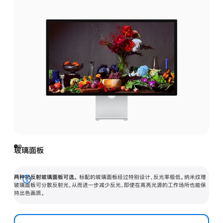
玻璃面板
两种抗反射玻璃面板可选。
标配的玻璃面板经过特别设计，反光率极低。纳米纹理
展
玻璃面板可分散反射光，从而进一步减少反光，即使在高亮光源的工作场所也能保
持出色画质。
开