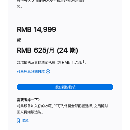
务
获得长达 3 年的技术支持和意外损坏保修服
务。
计
划
(适
RMB 14,999
用
于
或
Studio
RMB 625/月 (24 期)
Display
含增值税及其他法定税费
：约 RMB 1,736
脚
‡。
注
可享免息分期付款
(Studio
Display
-
添加到购物袋
标
准
需要考虑一下？
玻
将此设备加入你的收藏，即可先保留全部配置选择，之后随时
璃
回来再继续选购。
面
板
收藏
-