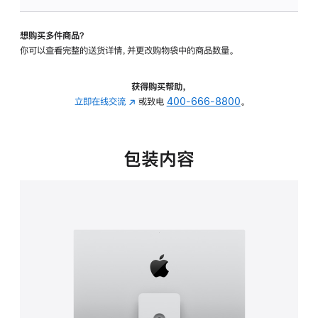
可
调
想购买多件商品？
倾
你可以查看完整的送货详情，并更改购物袋中的商品数量。
斜
度
及
获得购买帮助，
高
立即在线交流
(在
或致电
400-666-8800
。
度
新
的
窗
支
口
包装内容
架
中
的
打
分
开)
期
付
款
选
项)