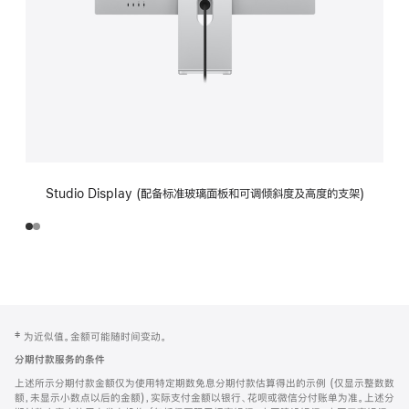
Studio Display (配备标准玻璃面板和可调倾斜度及高度的支架)
网
脚
‡ 为近似值。金额可能随时间变动。
注
页
分期付款服务的条件
页
上述所示分期付款金额仅为使用特定期数免息分期付款估算得出的示例 (仅显示整数数
脚
额，未显示小数点以后的金额)，实际支付金额以银行、花呗或微信分付账单为准。上述分