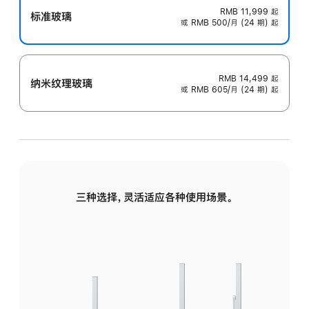
RMB 11,999
起
标准玻璃
或 RMB 500/月 (24 期) 起
RMB 14,499
起
纳米纹理玻璃
或 RMB 605/月 (24 期) 起
三种选择，灵活适应各种使用场景。
标