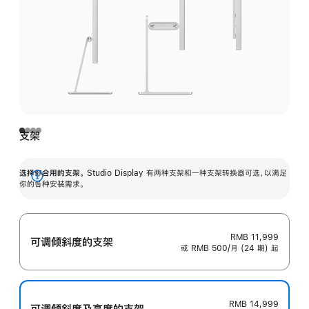
支架
选择你合用的支架。
Studio Display 有两种支架和一种支架转换器可选，以满足
展
你的各种安装需求。
开
RMB 11,999
可调倾斜度的支架
或 RMB 500/月 (24 期) 起
RMB 14,999
可调倾斜度及高‍度的支‍架