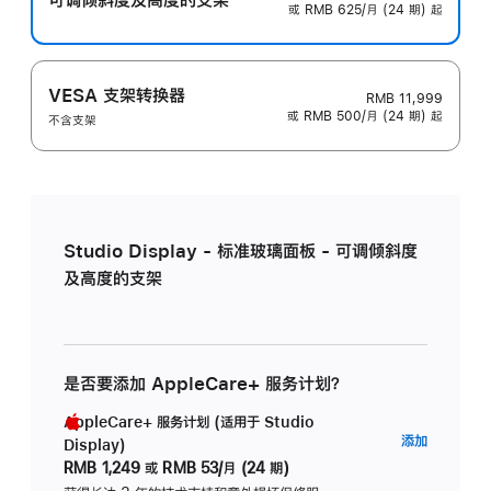
或 RMB 625/月 (24 期) 起
VESA 支架转换器
RMB 11,999
或 RMB 500/月 (24 期) 起
不含支架
Studio Display - 标准玻璃面板 - 可调倾斜度
及高度的支架
是否要添加 AppleCare+ 服务计划？
AppleCare+ 服务计划 (适用于 Studio
AppleC
添加
Display)
服
RMB 1,249
或
RMB 53/月 (24 期)