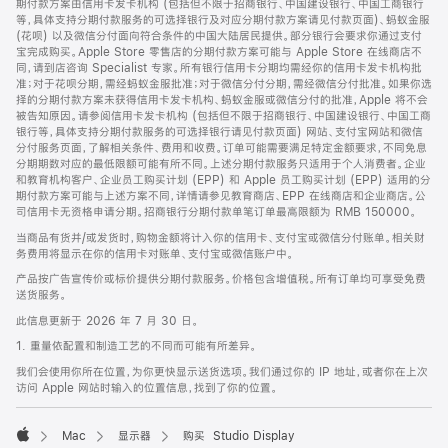
期付款方案由信用卡发卡机构 (包括但不限于招商银行、中国建设银行、中国工商银行
等，具体支持分期付款服务的可选择银行及对应分期付款方案请见付款页面)、蚂蚁金服
(花呗) 以及微信分付面向符合条件的中国大陆居民提供。部分银行会要求你通过支付
宝完成购买。Apple Store 零售店的分期付款方案可能与 Apple Store 在线商店不
同，请到店咨询 Specialist 专家。所有银行信用卡分期均需经你的信用卡发卡机构批
准；对于花呗分期，需经蚂蚁金服批准；对于微信分付分期，需经微信分付批准。如果你选
择的分期付款方案未获得信用卡发卡机构、蚂蚁金服或微信分付的批准，Apple 将不会
被告知原因。请参阅信用卡发卡机构 (包括但不限于招商银行、中国建设银行、中国工商
银行等，具体支持分期付款服务的可选择银行请见付款页面) 网站、支付宝网站和微信
分付服务页面，了解相关条件、费用和收费。订单可能需要满足特定金额要求，不同免息
分期期数对应的最低限额可能有所不同。上述分期付款服务只适用于个人消费者。企业
和教育机构客户、企业员工购买计划 (EPP) 和 Apple 员工购买计划 (EPP) 适用的分
期付款方案可能与上述方案不同，详情请参见教育商店、EPP 在线商店和企业商店。公
司信用卡无资格申请分期。招商银行分期付款单笔订单最高限额为 RMB 150000。
当商品有货并/或发货时，购物金额将计入你的信用卡、支付宝或微信分付账单。相关财
务费用将显示在你的信用卡对账单、支付宝或微信账户中。
产品按广告宣传价或标价提供分期付款服务。价格包含增值税。所有订单均可享受免费
送货服务。
此信息更新于 2026 年 7 月 30 日。
1. 重量依配置和制造工艺的不同而可能有所差异。
我们会使用你所在位置，为你更快显示送货选项。我们通过你的 IP 地址，或者你在上次
访问 Apple 网站时输入的位置信息，找到了你的位置。
Mac
显示器
购买 Studio Display