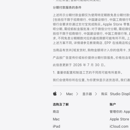
‡ 为近似值。金额可能随时间变动。
注
页
分期付款服务的条件
页
上述所示分期付款金额仅为使用特定期数免息分期付款估
脚
(包括但不限于招商银行、中国建设银行、中国工商银行
银行会要求你通过支付宝完成购买。Apple Store 零
呗分期，需经蚂蚁金服批准；对于微信分付分期，需经微信
括但不限于招商银行、中国建设银行、中国工商银行等，
求，不同免息分期期数对应的最低限额可能有所不同。上述分
上述方案不同，详情请参见教育商店、EPP 在线商店和
当商品有货并/或发货时，购物金额将计入你的信用卡、
产品按广告宣传价或标价提供分期付款服务。价格包含
此信息更新于 2026 年 7 月 30 日。
1. 重量依配置和制造工艺的不同而可能有所差异。
我们会使用你所在位置，为你更快显示送货选项。我们通过你
Mac
显示器
购买 Studio Displ
Apple
选购及了解
账户
商店
管理你的 App
Mac
Apple Stor
iPad
iCloud.com