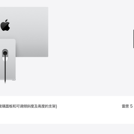
款
选
项)
配备标准玻璃面板和可调倾斜度及高度的支架)
雷雳 5 