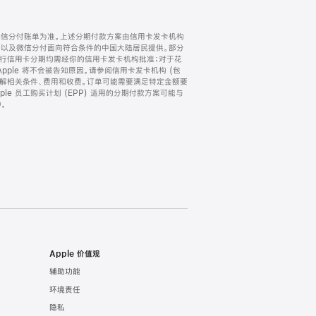
微信分付账单为准。上述分期付款方案由信用卡发卡机构
) 以及微信分付面向符合条件的中国大陆居民提供。部分
家。所有银行信用卡分期均需经你的信用卡发卡机构批准；对于花
ple 将不会被告知原因。请参阅信用卡发卡机构 (包
了解相关条件、费用和收费。订单可能需要满足特定金额要
e 员工购买计划 (EPP) 适用的分期付款方案可能与
。
Apple 价值观
辅助功能
环境责任
隐私