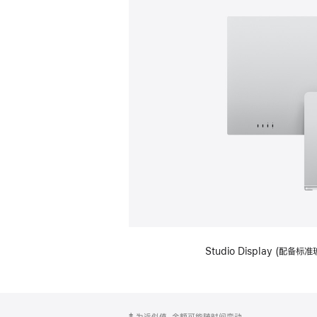
Studio Display (
网
脚