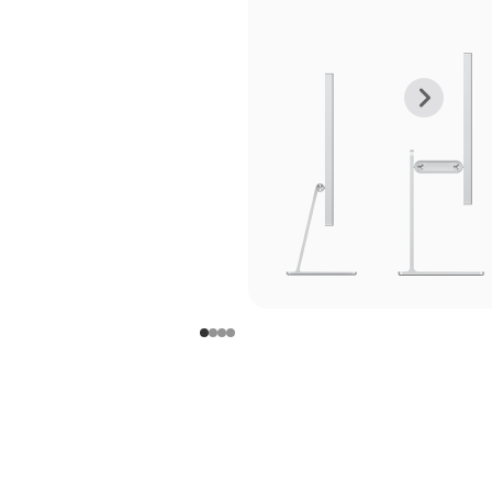
上
下
一
一
张
张
图
图
库
库
图
图
片
片
-
-
支
支
架
架