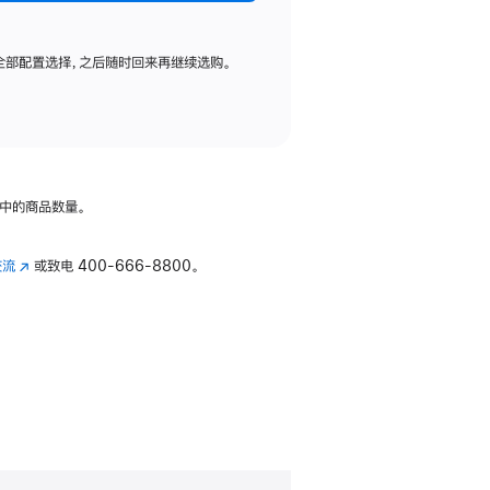
全部配置选择，之后随时回来再继续选购。
中的商品数量。
交流
(在
或致电
400-666-8800。
新
窗
口
中
打
开)