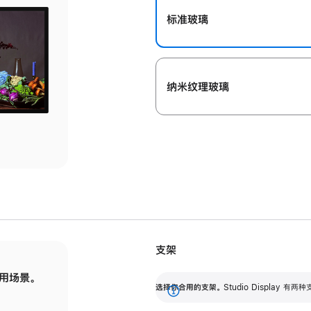
标准玻璃
纳米纹理玻璃
支架
用场景。
标配可调倾斜度的支架，提供 30 度的倾斜度
选
选择你合用的支架。
Studio Display
调节范围。
展