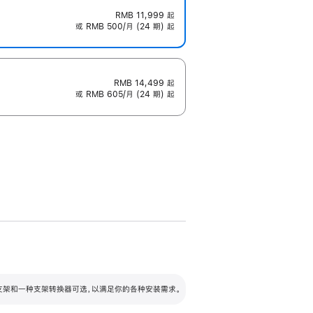
RMB 11,999
起
或 RMB 500/月 (24 期) 起
RMB 14,499
起
或 RMB 605/月 (24 期) 起
配可调倾斜度及高度的支架，额外增加 105
VESA 支架转换器
 有两种支架和一种支架转换器可选，以满足你的各种安装需求。
毫米的高度调节范围。
容的支架 (未随附)