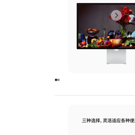
上
下
一
一
张
张
图
图
库
库
图
图
片
片
-
-
玻
玻
璃
璃
三种选择，灵活适应各种使
面
面
板
板