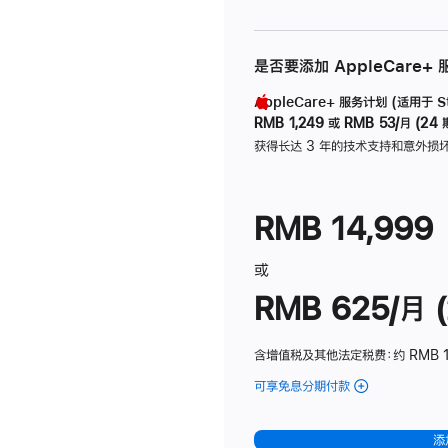
是否要添加 AppleCare+
AppleCare+ 服务计划 (适用于 Stu
RMB 1,249
或
RMB 53/月 (24 
获得长达 3 年的技术支持和意外损
RMB 14,999
或
RMB 625/月 (
含增值税及其他法定税费
：约 RMB 
可享免息分期付款
(Studio
Display
-
添