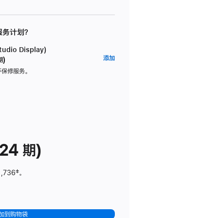
 服务计划？
dio Display)
AppleCare+
添加
期)
服
坏保修服务。
务
计
划
(适
用
于
24 期)
Studio
Display)
1,736
脚
‡。
注
加到购物袋