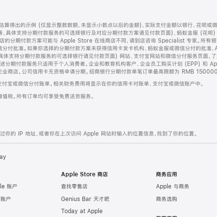
算得出的示例 (仅显示整数数额，未显示小数点以后的金额)，实际支付金额以银行、花呗或
等，具体支持分期付款服务的可选择银行及对应分期付款方案请见付款页面)、蚂蚁金服 (花呗
售店的分期付款方案可能与 Apple Store 在线商店不同，请到店咨询 Specialist 专
分付批准。如果你选择的分期付款方案未获得信用卡发卡机构、蚂蚁金服或微信分付的批准，Ap
具体支持分期付款服务的可选择银行请见付款页面) 网站、支付宝网站和微信分付服务页面，
期付款服务只适用于个人消费者。企业和教育机构客户、企业员工购买计划 (EPP) 和 Appl
企业商店。公司信用卡无资格申请分期。招商银行分期付款单笔订单最高限额为 RMB 150000
支付宝或微信分付账单。相关财务费用将显示在你的信用卡对账单、支付宝或微信账户中。
增值税。所有订单均可享受免费送货服务。
的 IP 地址，或者你在上次访问 Apple 网站时输入的位置信息，找到了你的位置。
ay
Apple Store 商店
商务应用
le 账户
查找零售店
Apple 与商务
e 账户
Genius Bar 天才吧
商务选购
Today at Apple