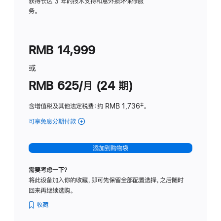
务
获得长达 3 年的技术支持和意外损坏保修服
务。
计
划
(适
RMB 14,999
用
于
或
Studio
RMB 625/月 (24 期)
Display
含增值税及其他法定税费
：约 RMB 1,736
脚
‡。
注
可享免息分期付款
(Studio
Display
-
添加到购物袋
标
准
需要考虑一下？
玻
将此设备加入你的收藏，即可先保留全部配置选择，之后随时
璃
回来再继续选购。
面
板
收藏
-