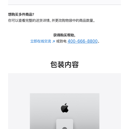
可
调
想购买多件商品？
倾
你可以查看完整的送货详情，并更改购物袋中的商品数量。
斜
度
及
获得购买帮助，
高
立即在线交流
(在
或致电
400-666-8800
。
度
新
的
窗
支
口
包装内容
架
中
的
打
分
开)
期
付
款
选
项)