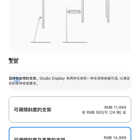
支架
选择你合用的支架。
Studio Display 有两种支架和一种支架转换器可选，以满足
展
你的各种安装需求。
开
RMB 11,999
可调倾斜度的支架
或 RMB 500/月 (24 期) 起
RMB 14,999
可调倾斜度及高‍度的支‍架