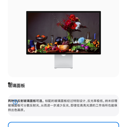
玻璃面板
两种抗反射玻璃面板可选。
标配的玻璃面板经过特别设计，反光率极低。纳米纹理
展
玻璃面板可分散反射光，从而进一步减少反光，即使在高亮光源的工作场所也能保
持出色画质。
开