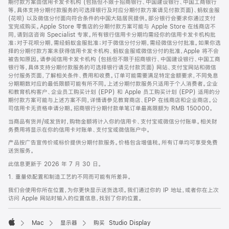
期付款方案由信用卡发卡机构 (包括但不限于招商银行、中国建设银行、中国工商银行
等，具体支持分期付款服务的可选择银行及对应分期付款方案请见付款页面)、蚂蚁金服
(花呗) 以及微信分付面向符合条件的中国大陆居民提供。部分银行会要求你通过支付
宝完成购买。Apple Store 零售店的分期付款方案可能与 Apple Store 在线商店不
同，请到店咨询 Specialist 专家。所有银行信用卡分期均需经你的信用卡发卡机构批
准；对于花呗分期，需经蚂蚁金服批准；对于微信分付分期，需经微信分付批准。如果你选
择的分期付款方案未获得信用卡发卡机构、蚂蚁金服或微信分付的批准，Apple 将不会
被告知原因。请参阅信用卡发卡机构 (包括但不限于招商银行、中国建设银行、中国工商
银行等，具体支持分期付款服务的可选择银行请见付款页面) 网站、支付宝网站和微信
分付服务页面，了解相关条件、费用和收费。订单可能需要满足特定金额要求，不同免息
分期期数对应的最低限额可能有所不同。上述分期付款服务只适用于个人消费者。企业
和教育机构客户、企业员工购买计划 (EPP) 和 Apple 员工购买计划 (EPP) 适用的分
期付款方案可能与上述方案不同，详情请参见教育商店、EPP 在线商店和企业商店。公
司信用卡无资格申请分期。招商银行分期付款单笔订单最高限额为 RMB 150000。
当商品有货并/或发货时，购物金额将计入你的信用卡、支付宝或微信分付账单。相关财
务费用将显示在你的信用卡对账单、支付宝或微信账户中。
产品按广告宣传价或标价提供分期付款服务。价格包含增值税。所有订单均可享受免费
送货服务。
此信息更新于 2026 年 7 月 30 日。
1. 重量依配置和制造工艺的不同而可能有所差异。
我们会使用你所在位置，为你更快显示送货选项。我们通过你的 IP 地址，或者你在上次
访问 Apple 网站时输入的位置信息，找到了你的位置。
Mac
显示器
购买 Studio Display