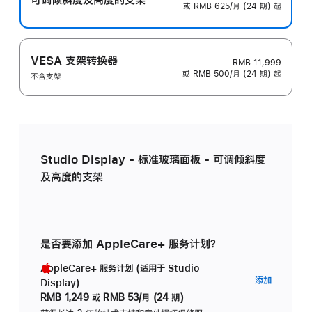
或 RMB 625/月 (24 期) 起
VESA 支架转换器
RMB 11,999
或 RMB 500/月 (24 期) 起
不含支架
Studio Display - 标准玻璃面板 - 可调倾斜度
及高度的支架
是否要添加 AppleCare+ 服务计划？
AppleCare+ 服务计划 (适用于 Studio
AppleC
添加
Display)
服
RMB 1,249
或
RMB 53/月 (24 期)