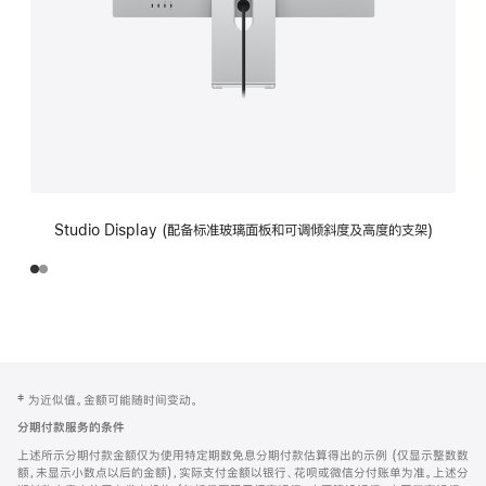
Studio Display (配备标准玻璃面板和可调倾斜度及高度的支架)
网
脚
‡ 为近似值。金额可能随时间变动。
注
页
分期付款服务的条件
页
上述所示分期付款金额仅为使用特定期数免息分期付款估算得出的示例 (仅显示整数数
脚
额，未显示小数点以后的金额)，实际支付金额以银行、花呗或微信分付账单为准。上述分