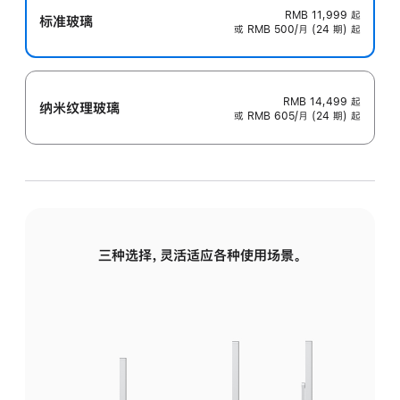
RMB 11,999
起
标准玻璃
或 RMB 500/月 (24 期) 起
RMB 14,499
起
纳米纹理玻璃
或 RMB 605/月 (24 期) 起
三种选择，灵活适应各种使用场景。
标