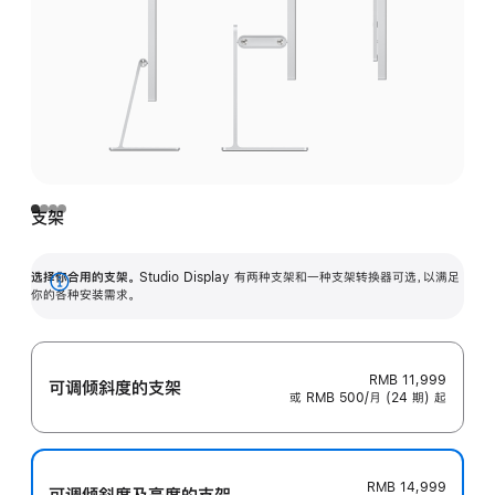
支架
选择你合用的支架。
Studio Display 有两种支架和一种支架转换器可选，以满足
展
你的各种安装需求。
开
RMB 11,999
可调倾斜度的支架
或 RMB 500/月 (24 期) 起
RMB 14,999
可调倾斜度及高‍度的支‍架