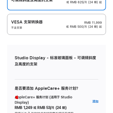
或 RMB 625/月 (24 期) 起
VESA 支架转换器
RMB 11,999
或 RMB 500/月 (24 期) 起
不含支架
Studio Display - 标准玻璃面板 - 可调倾斜度
及高度的支架
是否要添加 AppleCare+ 服务计划？
AppleCare+ 服务计划 (适用于 Studio
AppleC
添加
Display)
服
RMB 1,249
或
RMB 53/月 (24 期)