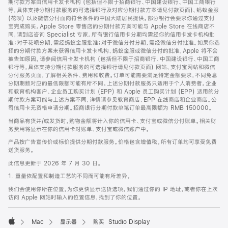
期付款方案由信用卡发卡机构 (包括但不限于招商银行、中国建设银行、中国工商银行
等，具体支持分期付款服务的可选择银行及对应分期付款方案请见付款页面)、蚂蚁金服
(花呗) 以及微信分付面向符合条件的中国大陆居民提供。部分银行会要求你通过支付
宝完成购买。Apple Store 零售店的分期付款方案可能与 Apple Store 在线商店不
同，请到店咨询 Specialist 专家。所有银行信用卡分期均需经你的信用卡发卡机构批
准；对于花呗分期，需经蚂蚁金服批准；对于微信分付分期，需经微信分付批准。如果你选
择的分期付款方案未获得信用卡发卡机构、蚂蚁金服或微信分付的批准，Apple 将不会
被告知原因。请参阅信用卡发卡机构 (包括但不限于招商银行、中国建设银行、中国工商
银行等，具体支持分期付款服务的可选择银行请见付款页面) 网站、支付宝网站和微信
分付服务页面，了解相关条件、费用和收费。订单可能需要满足特定金额要求，不同免息
分期期数对应的最低限额可能有所不同。上述分期付款服务只适用于个人消费者。企业
和教育机构客户、企业员工购买计划 (EPP) 和 Apple 员工购买计划 (EPP) 适用的分
期付款方案可能与上述方案不同，详情请参见教育商店、EPP 在线商店和企业商店。公
司信用卡无资格申请分期。招商银行分期付款单笔订单最高限额为 RMB 150000。
当商品有货并/或发货时，购物金额将计入你的信用卡、支付宝或微信分付账单。相关财
务费用将显示在你的信用卡对账单、支付宝或微信账户中。
产品按广告宣传价或标价提供分期付款服务。价格包含增值税。所有订单均可享受免费
送货服务。
此信息更新于 2026 年 7 月 30 日。
1. 重量依配置和制造工艺的不同而可能有所差异。
我们会使用你所在位置，为你更快显示送货选项。我们通过你的 IP 地址，或者你在上次
访问 Apple 网站时输入的位置信息，找到了你的位置。
Mac
显示器
购买 Studio Display