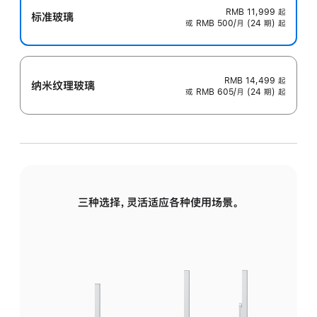
RMB 11,999
起
标准玻璃
或 RMB 500/月 (24 期) 起
RMB 14,499
起
纳米纹理玻璃
或 RMB 605/月 (24 期) 起
三种选择，灵活适应各种使用场景。
标