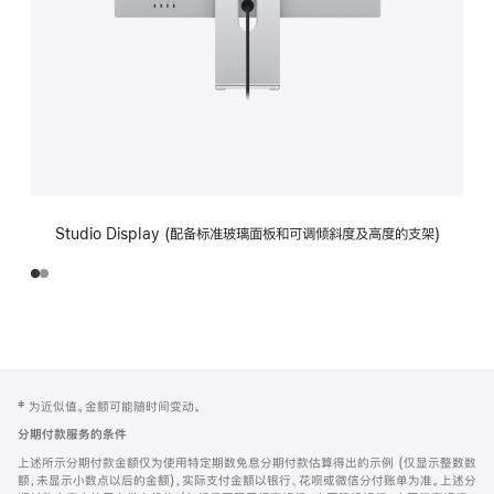
Studio Display (配备标准玻璃面板和可调倾斜度及高度的支架)
网
脚
‡ 为近似值。金额可能随时间变动。
注
页
分期付款服务的条件
页
上述所示分期付款金额仅为使用特定期数免息分期付款估算得出的示例 (仅显示整数数
脚
额，未显示小数点以后的金额)，实际支付金额以银行、花呗或微信分付账单为准。上述分