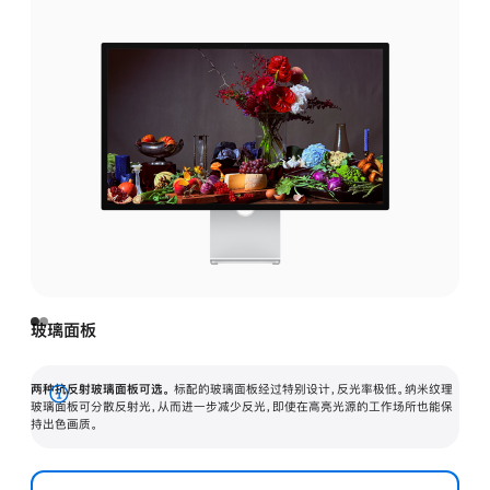
玻璃面板
两种抗反射玻璃面板可选。
标配的玻璃面板经过特别设计，反光率极低。纳米纹理
展
玻璃面板可分散反射光，从而进一步减少反光，即使在高亮光源的工作场所也能保
持出色画质。
开