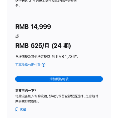
务
获得长达 3 年的技术支持和意外损坏保修服
务。
计
划
(适
RMB 14,999
用
于
或
Studio
RMB 625/月 (24 期)
Display
含增值税及其他法定税费
：约 RMB 1,736
脚
‡。
注
可享免息分期付款
(Studio
Display
-
添加到购物袋
标
准
需要考虑一下？
玻
将此设备加入你的收藏，即可先保留全部配置选择，之后随时
璃
回来再继续选购。
面
板
收藏
-