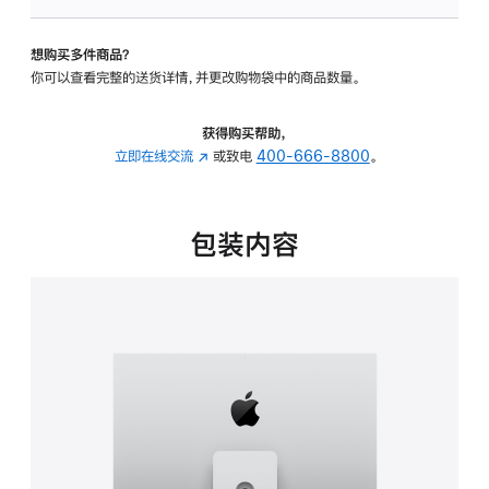
可
调
想购买多件商品？
倾
你可以查看完整的送货详情，并更改购物袋中的商品数量。
斜
度
及
获得购买帮助，
高
立即在线交流
(在
或致电
400-666-8800
。
度
新
的
窗
支
口
包装内容
架
中
的
打
分
开)
期
付
款
选
项)