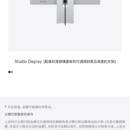
Studio Display (配备标准玻璃面板和可调倾斜度及高度的支架)
网
脚
‡ 为近似值。金额可能随时间变动。
注
页
分期付款服务的条件
页
上述所示分期付款金额仅为使用特定期数免息分期付款估算得出的示例 (仅显示整数数
脚
额，未显示小数点以后的金额)，实际支付金额以银行、花呗或微信分付账单为准。上述分