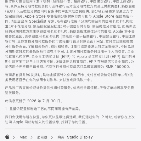
期付款方案由信用卡发卡机构 (包括但不限于招商银行、中国建设银行、中国工商银行
等，具体支持分期付款服务的可选择银行及对应分期付款方案请见付款页面)、蚂蚁金服
(花呗) 以及微信分付面向符合条件的中国大陆居民提供。部分银行会要求你通过支付
宝完成购买。Apple Store 零售店的分期付款方案可能与 Apple Store 在线商店不
同，请到店咨询 Specialist 专家。所有银行信用卡分期均需经你的信用卡发卡机构批
准；对于花呗分期，需经蚂蚁金服批准；对于微信分付分期，需经微信分付批准。如果你选
择的分期付款方案未获得信用卡发卡机构、蚂蚁金服或微信分付的批准，Apple 将不会
被告知原因。请参阅信用卡发卡机构 (包括但不限于招商银行、中国建设银行、中国工商
银行等，具体支持分期付款服务的可选择银行请见付款页面) 网站、支付宝网站和微信
分付服务页面，了解相关条件、费用和收费。订单可能需要满足特定金额要求，不同免息
分期期数对应的最低限额可能有所不同。上述分期付款服务只适用于个人消费者。企业
和教育机构客户、企业员工购买计划 (EPP) 和 Apple 员工购买计划 (EPP) 适用的分
期付款方案可能与上述方案不同，详情请参见教育商店、EPP 在线商店和企业商店。公
司信用卡无资格申请分期。招商银行分期付款单笔订单最高限额为 RMB 150000。
当商品有货并/或发货时，购物金额将计入你的信用卡、支付宝或微信分付账单。相关财
务费用将显示在你的信用卡对账单、支付宝或微信账户中。
产品按广告宣传价或标价提供分期付款服务。价格包含增值税。所有订单均可享受免费
送货服务。
此信息更新于 2026 年 7 月 30 日。
1. 重量依配置和制造工艺的不同而可能有所差异。
我们会使用你所在位置，为你更快显示送货选项。我们通过你的 IP 地址，或者你在上次
访问 Apple 网站时输入的位置信息，找到了你的位置。
Mac
显示器
购买 Studio Display