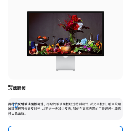
玻璃面板
两种抗反射玻璃面板可选。
标配的玻璃面板经过特别设计，反光率极低。纳米纹理
展
玻璃面板可分散反射光，从而进一步减少反光，即使在高亮光源的工作场所也能保
持出色画质。
开