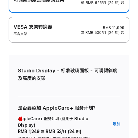
或 RMB 625/月 (24 期) 起
VESA 支架转换器
RMB 11,999
或 RMB 500/月 (24 期) 起
不含支架
Studio Display - 标准玻璃面板 - 可调倾斜度
及高度的支架
是否要添加 AppleCare+ 服务计划？
AppleCare+ 服务计划 (适用于 Studio
AppleC
添加
Display)
服
RMB 1,249
或
RMB 53/月 (24 期)