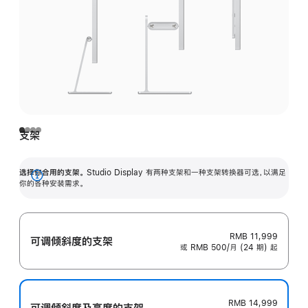
支架
选择你合用的支架。
Studio Display 有两种支架和一种支架转换器可选，以满足
展
你的各种安装需求。
开
RMB 11,999
可调倾斜度的支架
或 RMB 500/月 (24 期) 起
RMB 14,999
可调倾斜度及高‍度的支‍架