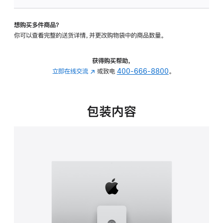
可
调
想购买多件商品？
倾
你可以查看完整的送货详情，并更改购物袋中的商品数量。
斜
度
及
获得购买帮助，
高
立即在线交流
(在
或致电
400-666-8800
。
度
新
的
窗
支
口
包装内容
架
中
的
打
分
开)
期
付
款
选
项)