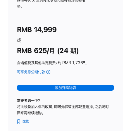
务
获得长达 3 年的技术支持和意外损坏保修服
务。
计
划
(适
RMB 14,999
用
于
或
Studio
RMB 625/月 (24 期)
Display
含增值税及其他法定税费
：约 RMB 1,736
脚
‡。
注
可享免息分期付款
(Studio
Display
-
添加到购物袋
标
准
需要考虑一下？
玻
将此设备加入你的收藏，即可先保留全部配置选择，之后随时
璃
回来再继续选购。
面
板
收藏
-