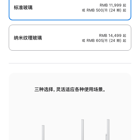
RMB 11,999
起
标准玻璃
或 RMB 500/月 (24 期) 起
RMB 14,499
起
纳米纹理玻璃
或 RMB 605/月 (24 期) 起
三种选择，灵活适应各种使用场景。
标