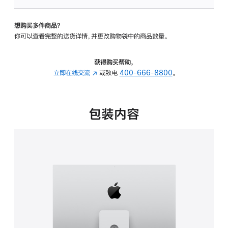
可
调
想购买多件商品？
倾
你可以查看完整的送货详情，并更改购物袋中的商品数量。
斜
度
及
获得购买帮助，
高
立即在线交流
(在
或致电
400-666-8800
。
度
新
的
窗
支
口
包装内容
架
中
的
打
分
开)
期
付
款
选
项)