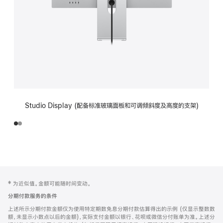
Studio Display (配备标准玻璃面板和可调倾斜度及高度的支架)
网
脚
‡ 为近似值。金额可能随时间变动。
注
页
分期付款服务的条件
页
上述所示分期付款金额仅为使用特定期数免息分期付款估算得出的示例 (仅显示整数数
脚
额，未显示小数点以后的金额)，实际支付金额以银行、花呗或微信分付账单为准。上述分