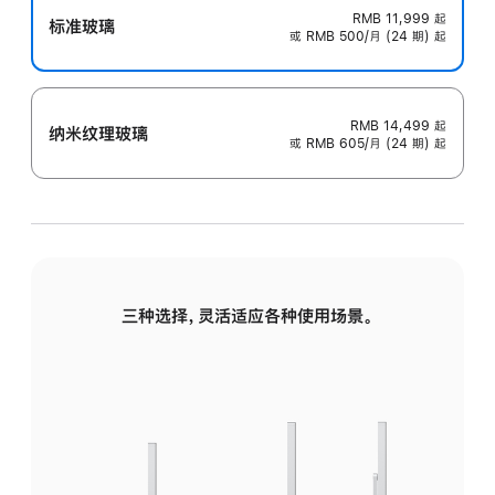
RMB 11,999
起
标准玻璃
或 RMB 500/月 (24 期) 起
RMB 14,499
起
纳米纹理玻璃
或 RMB 605/月 (24 期) 起
三种选择，灵活适应各种使用场景。
标