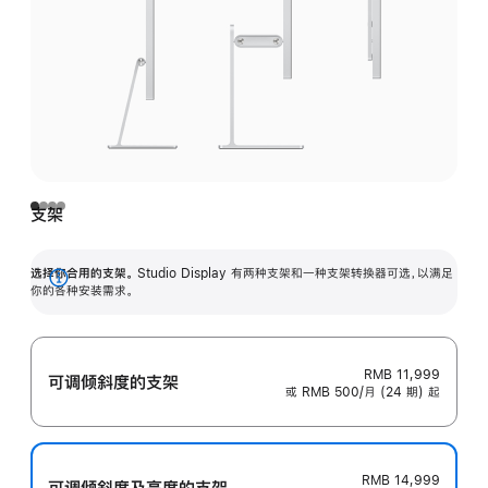
支架
选择你合用的支架。
Studio Display 有两种支架和一种支架转换器可选，以满足
展
你的各种安装需求。
开
RMB 11,999
可调倾斜度的支架
或 RMB 500/月 (24 期) 起
RMB 14,999
可调倾斜度及高‍度的支‍架