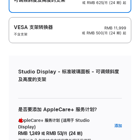
或 RMB 625/月 (24 期) 起
VESA 支架转换器
RMB 11,999
或 RMB 500/月 (24 期) 起
不含支架
Studio Display - 标准玻璃面板 - 可调倾斜度
及高度的支架
是否要添加 AppleCare+ 服务计划？
AppleCare+ 服务计划 (适用于 Studio
AppleC
添加
Display)
服
RMB 1,249
或
RMB 53/月 (24 期)