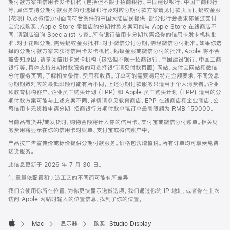
期付款方案由信用卡发卡机构 (包括但不限于招商银行、中国建设银行、中国工商银行
等，具体支持分期付款服务的可选择银行及对应分期付款方案请见付款页面)、蚂蚁金服
(花呗) 以及微信分付面向符合条件的中国大陆居民提供。部分银行会要求你通过支付
宝完成购买。Apple Store 零售店的分期付款方案可能与 Apple Store 在线商店不
同，请到店咨询 Specialist 专家。所有银行信用卡分期均需经你的信用卡发卡机构批
准；对于花呗分期，需经蚂蚁金服批准；对于微信分付分期，需经微信分付批准。如果你选
择的分期付款方案未获得信用卡发卡机构、蚂蚁金服或微信分付的批准，Apple 将不会
被告知原因。请参阅信用卡发卡机构 (包括但不限于招商银行、中国建设银行、中国工商
银行等，具体支持分期付款服务的可选择银行请见付款页面) 网站、支付宝网站和微信
分付服务页面，了解相关条件、费用和收费。订单可能需要满足特定金额要求，不同免息
分期期数对应的最低限额可能有所不同。上述分期付款服务只适用于个人消费者。企业
和教育机构客户、企业员工购买计划 (EPP) 和 Apple 员工购买计划 (EPP) 适用的分
期付款方案可能与上述方案不同，详情请参见教育商店、EPP 在线商店和企业商店。公
司信用卡无资格申请分期。招商银行分期付款单笔订单最高限额为 RMB 150000。
当商品有货并/或发货时，购物金额将计入你的信用卡、支付宝或微信分付账单。相关财
务费用将显示在你的信用卡对账单、支付宝或微信账户中。
产品按广告宣传价或标价提供分期付款服务。价格包含增值税。所有订单均可享受免费
送货服务。
此信息更新于 2026 年 7 月 30 日。
1. 重量依配置和制造工艺的不同而可能有所差异。
我们会使用你所在位置，为你更快显示送货选项。我们通过你的 IP 地址，或者你在上次
访问 Apple 网站时输入的位置信息，找到了你的位置。
Mac
显示器
购买 Studio Display