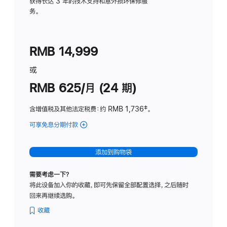
务
获得长达 3 年的技术支持和意外损坏保修服
务。
计
划
(适
RMB 14,999
用
于
或
Studio
RMB 625/月 (24 期)
Display
含增值税及其他法定税费
：约 RMB 1,736
脚
‡。
注
可享免息分期付款
(Studio
Display
-
添加到购物袋
标
准
需要考虑一下？
玻
将此设备加入你的收藏，即可先保留全部配置选择，之后随时
璃
回来再继续选购。
面
板
收藏
-