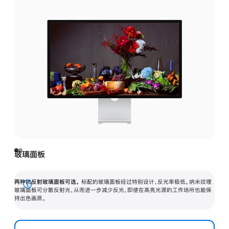
玻璃面板
两种抗反射玻璃面板可选。
标配的玻璃面板经过特别设计，反光率极低。纳米纹理
展
玻璃面板可分散反射光，从而进一步减少反光，即使在高亮光源的工作场所也能保
持出色画质。
开