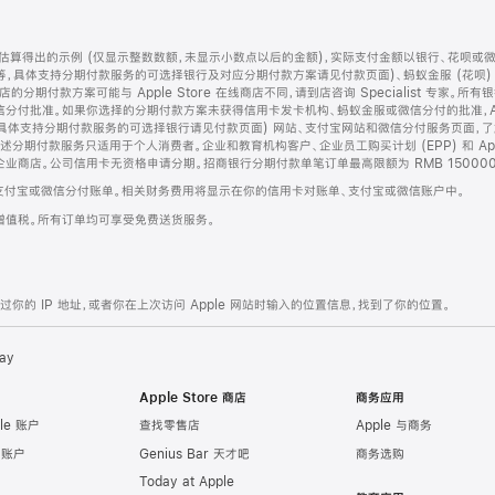
算得出的示例 (仅显示整数数额，未显示小数点以后的金额)，实际支付金额以银行、花呗或
等，具体支持分期付款服务的可选择银行及对应分期付款方案请见付款页面)、蚂蚁金服 (花呗
售店的分期付款方案可能与 Apple Store 在线商店不同，请到店咨询 Specialist 专
分付批准。如果你选择的分期付款方案未获得信用卡发卡机构、蚂蚁金服或微信分付的批准，Ap
具体支持分期付款服务的可选择银行请见付款页面) 网站、支付宝网站和微信分付服务页面，
期付款服务只适用于个人消费者。企业和教育机构客户、企业员工购买计划 (EPP) 和 Appl
企业商店。公司信用卡无资格申请分期。招商银行分期付款单笔订单最高限额为 RMB 150000
支付宝或微信分付账单。相关财务费用将显示在你的信用卡对账单、支付宝或微信账户中。
增值税。所有订单均可享受免费送货服务。
的 IP 地址，或者你在上次访问 Apple 网站时输入的位置信息，找到了你的位置。
ay
Apple Store 商店
商务应用
le 账户
查找零售店
Apple 与商务
e 账户
Genius Bar 天才吧
商务选购
Today at Apple