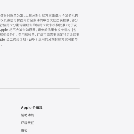
微信分付账单为准。上述分期付款方案由信用卡发卡机构
) 以及微信分付面向符合条件的中国大陆居民提供。部分
家。所有银行信用卡分期均需经你的信用卡发卡机构批准；对于花
ple 将不会被告知原因。请参阅信用卡发卡机构 (包
了解相关条件、费用和收费。订单可能需要满足特定金额要
e 员工购买计划 (EPP) 适用的分期付款方案可能与
。
Apple 价值观
辅助功能
环境责任
隐私