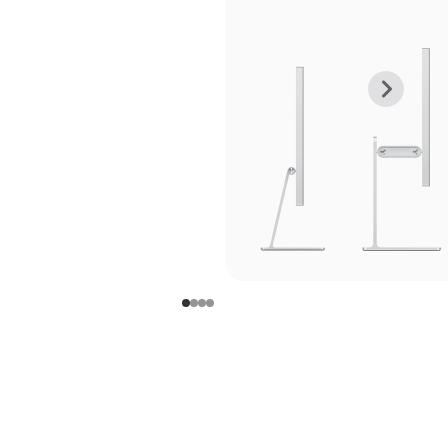
上
下
一
一
张
张
图
图
库
库
图
图
片
片
-
-
支
支
架
架