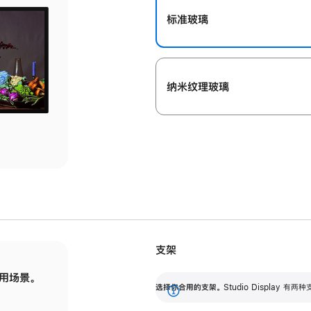
标准玻璃
纳米纹理玻璃
支架
用场景。
标配可调倾斜度的支架，提供 30 度的倾斜度
选
选择你合用的支架。
Studio Display
调节范围。
展