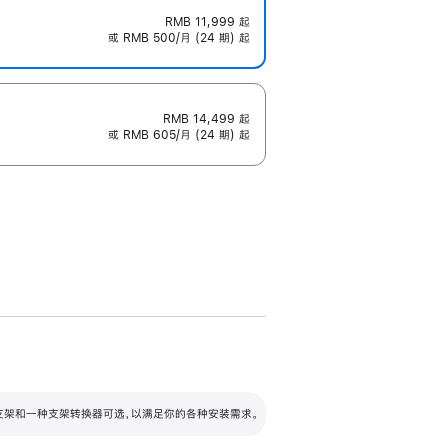
RMB 11,999
起
或 RMB 500/月 (24 期) 起
RMB 14,499
起
或 RMB 605/月 (24 期) 起
配可调倾斜度及高度的支架，额外增加 105
VESA 支架转换器
 有两种支架和一种支架转换器可选，以满足你的各种安装需求。
毫米的高度调节范围。
容的支架 (未随附)