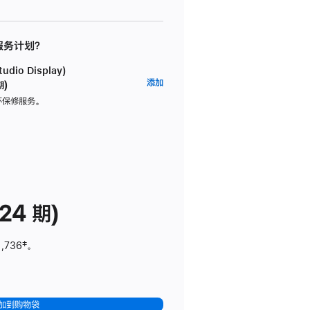
 服务计划？
dio Display)
AppleCare+
添加
期)
服
坏保修服务。
务
计
划
(适
用
于
24 期)
Studio
Display)
1,736
脚
‡。
注
加到购物袋