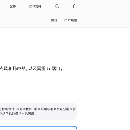
配件
技术支持
概览
技术规格
级麦克风和扬声器，以及雷雳 5 端口。
过特别设计，反光率极低。纳米纹理玻璃面板可分散反射
作场所也能保持出色画质。