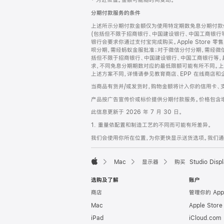
‡ 为近似值。金额可能随时间变动。
注
页
分期付款服务的条件
页
上述所示分期付款金额仅为使用特定期数免息分期付款估
脚
(包括但不限于招商银行、中国建设银行、中国工商银行
银行会要求你通过支付宝完成购买。Apple Store 零
呗分期，需经蚂蚁金服批准；对于微信分付分期，需经微信
括但不限于招商银行、中国建设银行、中国工商银行等，
求，不同免息分期期数对应的最低限额可能有所不同。上述分
上述方案不同，详情请参见教育商店、EPP 在线商店和
当商品有货并/或发货时，购物金额将计入你的信用卡、
产品按广告宣传价或标价提供分期付款服务。价格包含
此信息更新于 2026 年 7 月 30 日。
1. 重量依配置和制造工艺的不同而可能有所差异。
我们会使用你所在位置，为你更快显示送货选项。我们通过你
Mac
显示器
购买 Studio Displ
Apple
选购及了解
账户
商店
管理你的 App
Mac
Apple Stor
iPad
iCloud.com