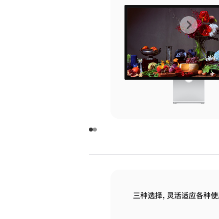
上
下
一
一
张
张
图
图
库
库
图
图
片
片
-
-
玻
玻
璃
璃
三种选择，灵活适应各种使
面
面
板
板