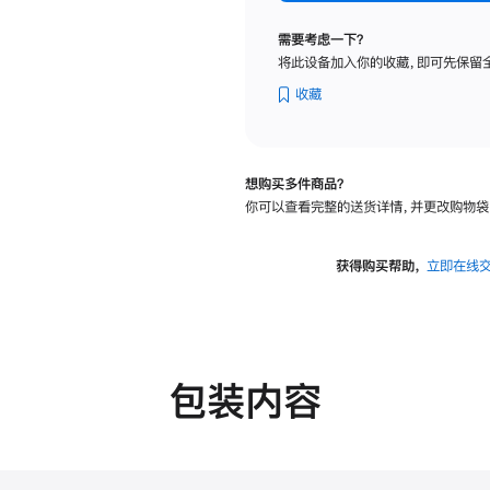
标
准
需要考虑一下？
玻
将此设备加入你的收藏，即可先保留
璃
面
收藏
板
-
可
想购买多件商品？
调
你可以查看完整的送货详情，并更改购物袋
倾
斜
度
获得购买帮助，
立即在线
及
高
度
的
支
包装内容
架
的
分
期
付