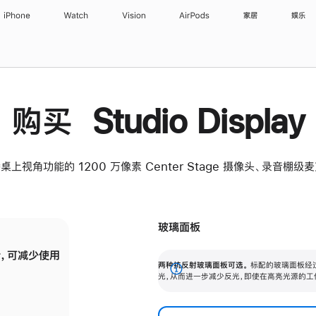
iPhone
Watch
Vision
AirPods
家居
娱乐
购买 Studio Display
桌上视角功能的 1200 万像素 Center Stage 摄像头、录音棚
玻璃面板
，可减少使用
纳米纹理玻璃面板可进一步减少反光，即使在
两种抗反射玻璃面板可选。
标配的玻璃面板经
。
有高亮光源的场所使用，也能保持出色画质。
展
光，从而进一步减少反光，即使在高亮光源的工
开