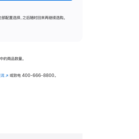
全部配置选择，之后随时回来再继续选购。
中的商品数量。
交流
(在
或致电
400-666-8800。
新
窗
口
中
打
开)