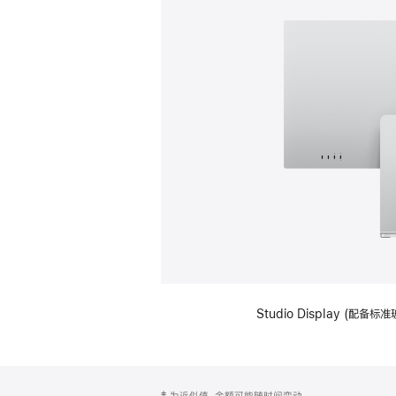
Studio Display (
网
脚