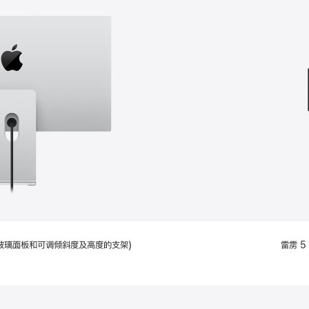
款
选
项)
配备标准玻璃面板和可调倾斜度及高度的支架)
雷雳 5 