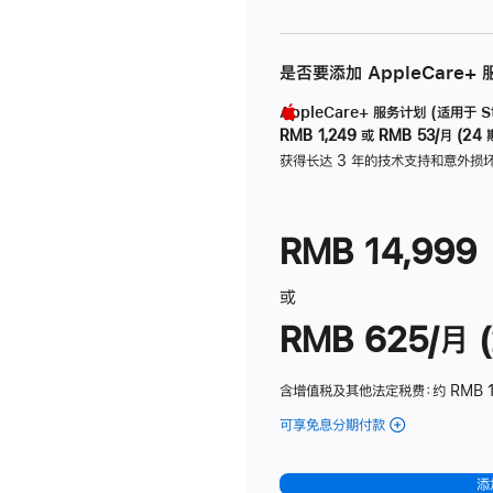
是否要添加 AppleCare+
AppleCare+ 服务计划 (适用于 Stu
RMB 1,249
或
RMB 53/月 (24 
获得长达 3 年的技术支持和意外损
RMB 14,999
或
RMB 625/月 (
含增值税及其他法定税费
：约 RMB 
可享免息分期付款
(Studio
Display
-
添