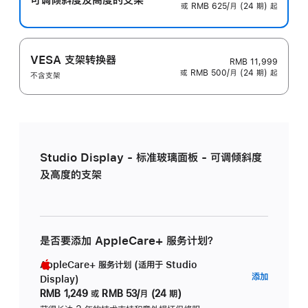
或 RMB 625/月 (24 期) 起
VESA 支架转换器
RMB 11,999
或 RMB 500/月 (24 期) 起
不含支架
Studio Display - 标准玻璃面板 - 可调倾斜度
及高度的支架
是否要添加 AppleCare+ 服务计划？
AppleCare+ 服务计划 (适用于 Studio
AppleC
添加
Display)
服
RMB 1,249
或
RMB 53/月 (24 期)