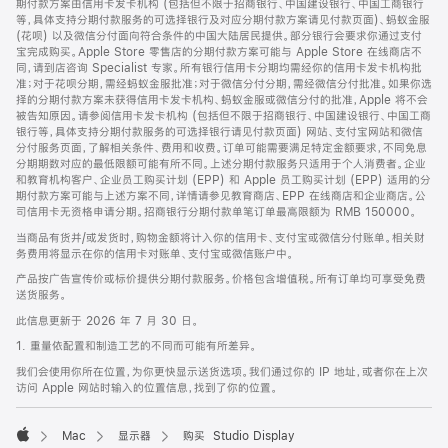
期付款方案由信用卡发卡机构 (包括但不限于招商银行、中国建设银行、中国工商银行
等，具体支持分期付款服务的可选择银行及对应分期付款方案请见付款页面)、蚂蚁金服
(花呗) 以及微信分付面向符合条件的中国大陆居民提供。部分银行会要求你通过支付
宝完成购买。Apple Store 零售店的分期付款方案可能与 Apple Store 在线商店不
同，请到店咨询 Specialist 专家。所有银行信用卡分期均需经你的信用卡发卡机构批
准；对于花呗分期，需经蚂蚁金服批准；对于微信分付分期，需经微信分付批准。如果你选
择的分期付款方案未获得信用卡发卡机构、蚂蚁金服或微信分付的批准，Apple 将不会
被告知原因。请参阅信用卡发卡机构 (包括但不限于招商银行、中国建设银行、中国工商
银行等，具体支持分期付款服务的可选择银行请见付款页面) 网站、支付宝网站和微信
分付服务页面，了解相关条件、费用和收费。订单可能需要满足特定金额要求，不同免息
分期期数对应的最低限额可能有所不同。上述分期付款服务只适用于个人消费者。企业
和教育机构客户、企业员工购买计划 (EPP) 和 Apple 员工购买计划 (EPP) 适用的分
期付款方案可能与上述方案不同，详情请参见教育商店、EPP 在线商店和企业商店。公
司信用卡无资格申请分期。招商银行分期付款单笔订单最高限额为 RMB 150000。
当商品有货并/或发货时，购物金额将计入你的信用卡、支付宝或微信分付账单。相关财
务费用将显示在你的信用卡对账单、支付宝或微信账户中。
产品按广告宣传价或标价提供分期付款服务。价格包含增值税。所有订单均可享受免费
送货服务。
此信息更新于 2026 年 7 月 30 日。
1. 重量依配置和制造工艺的不同而可能有所差异。
我们会使用你所在位置，为你更快显示送货选项。我们通过你的 IP 地址，或者你在上次
访问 Apple 网站时输入的位置信息，找到了你的位置。
Mac
显示器
购买 Studio Display