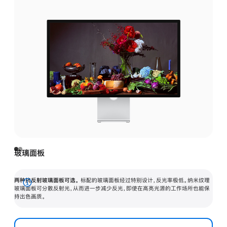
玻璃面板
两种抗反射玻璃面板可选。
标配的玻璃面板经过特别设计，反光率极低。纳米纹理
展
玻璃面板可分散反射光，从而进一步减少反光，即使在高亮光源的工作场所也能保
持出色画质。
开