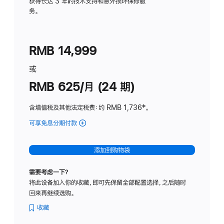
务
获得长达 3 年的技术支持和意外损坏保修服
务。
计
划
(适
RMB 14,999
用
于
或
Studio
RMB 625/月 (24 期)
Display
含增值税及其他法定税费
：约 RMB 1,736
脚
‡。
注
可享免息分期付款
(Studio
Display
-
添加到购物袋
标
准
需要考虑一下？
玻
将此设备加入你的收藏，即可先保留全部配置选择，之后随时
璃
回来再继续选购。
面
板
收藏
-