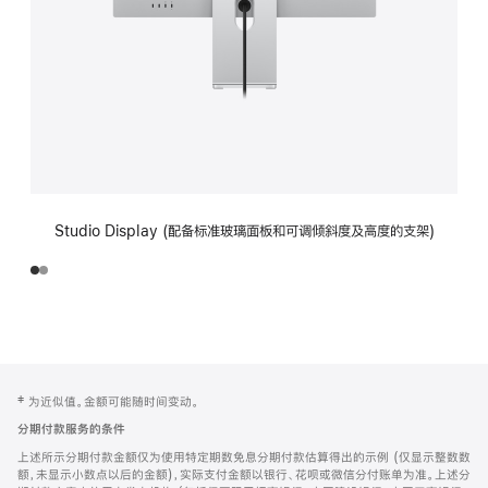
Studio Display (配备标准玻璃面板和可调倾斜度及高度的支架)
网
脚
‡ 为近似值。金额可能随时间变动。
注
页
分期付款服务的条件
页
上述所示分期付款金额仅为使用特定期数免息分期付款估算得出的示例 (仅显示整数数
脚
额，未显示小数点以后的金额)，实际支付金额以银行、花呗或微信分付账单为准。上述分