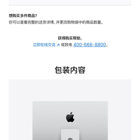
可
调
想购买多件商品？
倾
你可以查看完整的送货详情，并更改购物袋中的商品数量。
斜
度
及
获得购买帮助，
高
立即在线交流
(在
或致电
400-666-8800
。
度
新
的
窗
支
口
包装内容
架
中
的
打
分
开)
期
付
款
选
项)