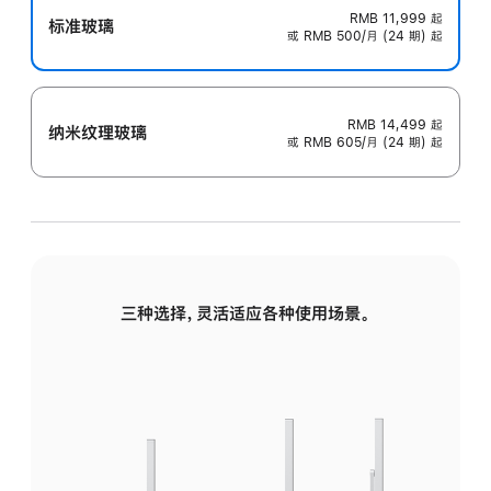
RMB 11,999
起
标准玻璃
或 RMB 500/月 (24 期) 起
RMB 14,499
起
纳米纹理玻璃
或 RMB 605/月 (24 期) 起
三种选择，灵活适应各种使用场景。
标