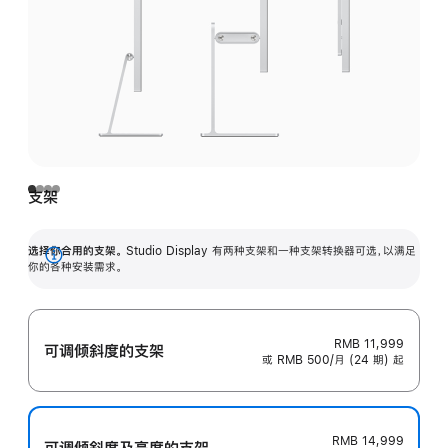
支架
选择你合用的支架。
Studio Display 有两种支架和一种支架转换器可选，以满足
展
你的各种安装需求。
开
RMB 11,999
可调倾斜度的支架
或 RMB 500/月 (24 期) 起
RMB 14,999
可调倾斜度及高‍度的支‍架