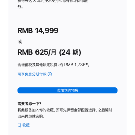
务
获得长达 3 年的技术支持和意外损坏保修服
务。
计
划
(适
RMB 14,999
用
于
或
Studio
RMB 625/月 (24 期)
Display
含增值税及其他法定税费
：约 RMB 1,736
脚
‡。
注
可享免息分期付款
(Studio
Display
-
添加到购物袋
标
准
需要考虑一下？
玻
将此设备加入你的收藏，即可先保留全部配置选择，之后随时
璃
回来再继续选购。
面
板
收藏
-