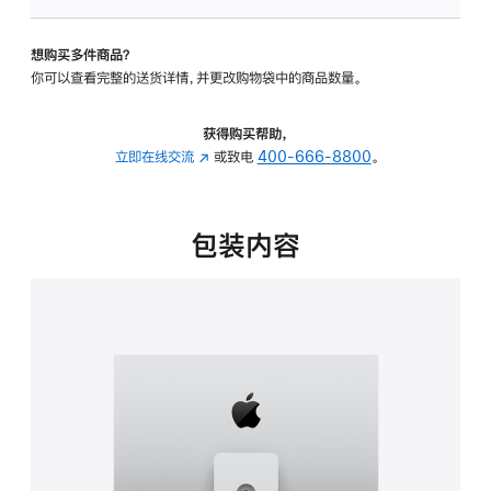
可
调
想购买多件商品？
倾
你可以查看完整的送货详情，并更改购物袋中的商品数量。
斜
度
及
获得购买帮助，
高
立即在线交流
(在
或致电
400-666-8800
。
度
新
的
窗
支
口
包装内容
架
中
的
打
分
开)
期
付
款
选
项)