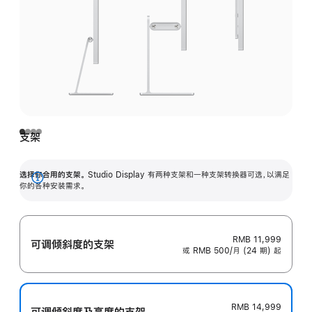
支架
选择你合用的支架。
Studio Display 有两种支架和一种支架转换器可选，以满足
展
你的各种安装需求。
开
RMB 11,999
可调倾斜度的支架
或 RMB 500/月 (24 期) 起
RMB 14,999
可调倾斜度及高‍度的支‍架