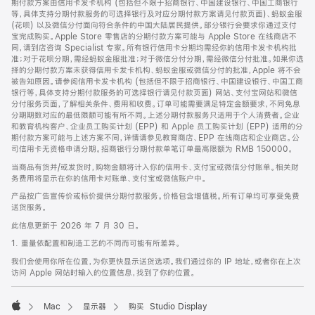
期付款方案由信用卡发卡机构 (包括但不限于招商银行、中国建设银行、中国工商银行
等，具体支持分期付款服务的可选择银行及对应分期付款方案请见付款页面)、蚂蚁金服
(花呗) 以及微信分付面向符合条件的中国大陆居民提供。部分银行会要求你通过支付
宝完成购买。Apple Store 零售店的分期付款方案可能与 Apple Store 在线商店不
同，请到店咨询 Specialist 专家。所有银行信用卡分期均需经你的信用卡发卡机构批
准；对于花呗分期，需经蚂蚁金服批准；对于微信分付分期，需经微信分付批准。如果你选
择的分期付款方案未获得信用卡发卡机构、蚂蚁金服或微信分付的批准，Apple 将不会
被告知原因。请参阅信用卡发卡机构 (包括但不限于招商银行、中国建设银行、中国工商
银行等，具体支持分期付款服务的可选择银行请见付款页面) 网站、支付宝网站和微信
分付服务页面，了解相关条件、费用和收费。订单可能需要满足特定金额要求，不同免息
分期期数对应的最低限额可能有所不同。上述分期付款服务只适用于个人消费者。企业
和教育机构客户、企业员工购买计划 (EPP) 和 Apple 员工购买计划 (EPP) 适用的分
期付款方案可能与上述方案不同，详情请参见教育商店、EPP 在线商店和企业商店。公
司信用卡无资格申请分期。招商银行分期付款单笔订单最高限额为 RMB 150000。
当商品有货并/或发货时，购物金额将计入你的信用卡、支付宝或微信分付账单。相关财
务费用将显示在你的信用卡对账单、支付宝或微信账户中。
产品按广告宣传价或标价提供分期付款服务。价格包含增值税。所有订单均可享受免费
送货服务。
此信息更新于 2026 年 7 月 30 日。
1. 重量依配置和制造工艺的不同而可能有所差异。
我们会使用你所在位置，为你更快显示送货选项。我们通过你的 IP 地址，或者你在上次
访问 Apple 网站时输入的位置信息，找到了你的位置。
Mac
显示器
购买 Studio Display