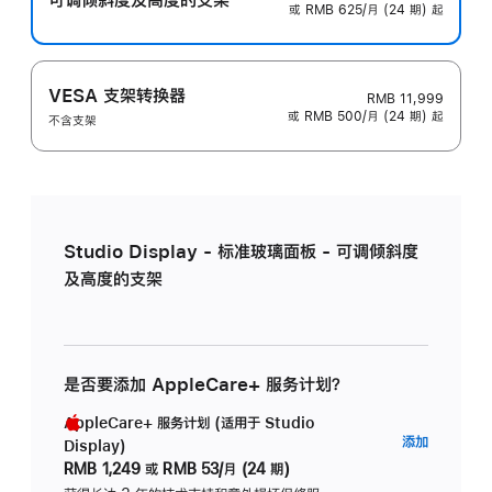
或 RMB 625/月 (24 期) 起
VESA 支架转换器
RMB 11,999
或 RMB 500/月 (24 期) 起
不含支架
Studio Display - 标准玻璃面板 - 可调倾斜度
及高度的支架
是否要添加 AppleCare+ 服务计划？
AppleCare+ 服务计划 (适用于 Studio
AppleC
添加
Display)
服
RMB 1,249
或
RMB 53/月 (24 期)