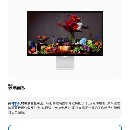
玻璃面板
两种抗反射玻璃面板可选。
标配的玻璃面板经过特别设计，反光率极低。纳米纹理
展
玻璃面板可分散反射光，从而进一步减少反光，即使在高亮光源的工作场所也能保
持出色画质。
开