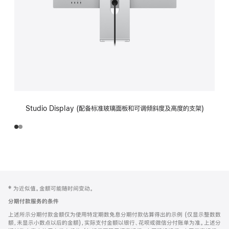
Studio Display (配备标准玻璃面板和可调倾斜度及高度的支架)
网
脚
‡ 为近似值。金额可能随时间变动。
注
页
分期付款服务的条件
页
上述所示分期付款金额仅为使用特定期数免息分期付款估算得出的示例 (仅显示整数数
脚
额，未显示小数点以后的金额)，实际支付金额以银行、花呗或微信分付账单为准。上述分