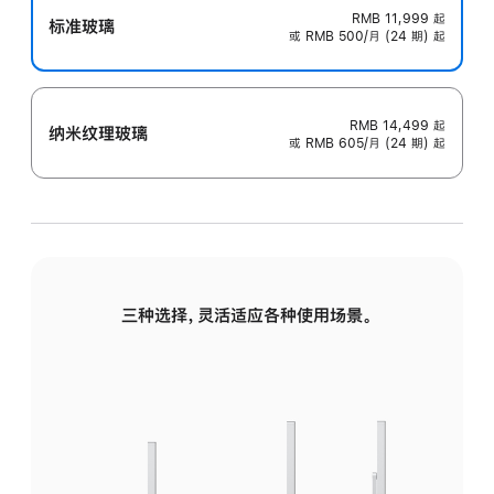
RMB 11,999
起
标准玻璃
或 RMB 500/月 (24 期) 起
RMB 14,499
起
纳米纹理玻璃
或 RMB 605/月 (24 期) 起
三种选择，灵活适应各种使用场景。
标