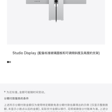
Studio Display (配备标准玻璃面板和可调倾斜度及高度的支架)
网
脚
‡ 为近似值。金额可能随时间变动。
注
页
分期付款服务的条件
页
上述所示分期付款金额仅为使用特定期数免息分期付款估算得出的示例 (仅显示整数数
脚
额，未显示小数点以后的金额)，实际支付金额以银行、花呗或微信分付账单为准。上述分