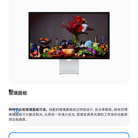
玻璃面板
两种抗反射玻璃面板可选。
标配的玻璃面板经过特别设计，反光率极低。纳米纹理
展
玻璃面板可分散反射光，从而进一步减少反光，即使在高亮光源的工作场所也能保
持出色画质。
开