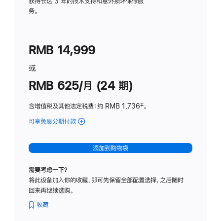
务
获得长达 3 年的技术支持和意外损坏保修服
务。
计
划
(适
RMB 14,999
用
于
或
Studio
RMB 625/月 (24 期)
Display
含增值税及其他法定税费
：约 RMB 1,736
脚
‡。
注
可享免息分期付款
(Studio
Display
-
添加到购物袋
标
准
需要考虑一下？
玻
将此设备加入你的收藏，即可先保留全部配置选择，之后随时
璃
回来再继续选购。
面
板
收藏
-