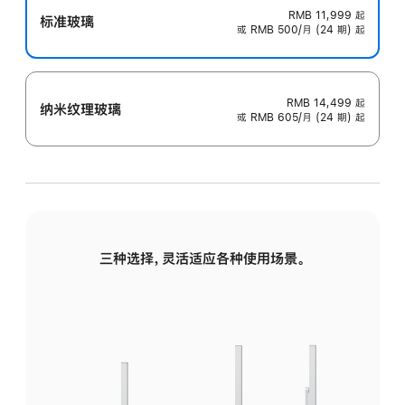
RMB 11,999
起
标准玻璃
或 RMB 500/月 (24 期) 起
RMB 14,499
起
纳米纹理玻璃
或 RMB 605/月 (24 期) 起
三种选择，灵活适应各种使用场景。
标