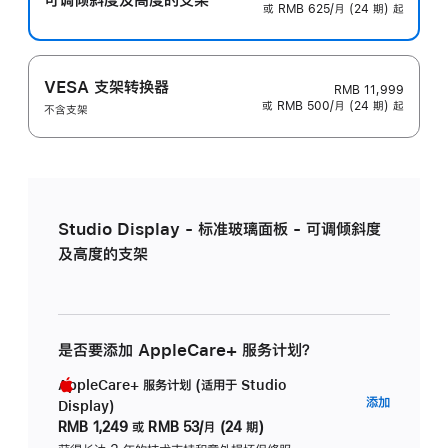
或 RMB 625/月 (24 期) 起
VESA 支架转换器
RMB 11,999
或 RMB 500/月 (24 期) 起
不含支架
Studio Display - 标准玻璃面板 - 可调倾斜度
及高度的支架
是否要添加 AppleCare+ 服务计划？
AppleCare+ 服务计划 (适用于 Studio
AppleC
添加
Display)
服
RMB 1,249
或
RMB 53/月 (24 期)