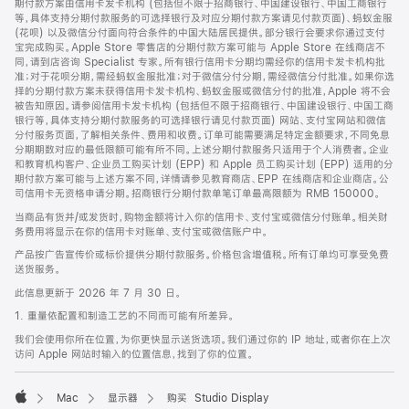
期付款方案由信用卡发卡机构 (包括但不限于招商银行、中国建设银行、中国工商银行
等，具体支持分期付款服务的可选择银行及对应分期付款方案请见付款页面)、蚂蚁金服
(花呗) 以及微信分付面向符合条件的中国大陆居民提供。部分银行会要求你通过支付
宝完成购买。Apple Store 零售店的分期付款方案可能与 Apple Store 在线商店不
同，请到店咨询 Specialist 专家。所有银行信用卡分期均需经你的信用卡发卡机构批
准；对于花呗分期，需经蚂蚁金服批准；对于微信分付分期，需经微信分付批准。如果你选
择的分期付款方案未获得信用卡发卡机构、蚂蚁金服或微信分付的批准，Apple 将不会
被告知原因。请参阅信用卡发卡机构 (包括但不限于招商银行、中国建设银行、中国工商
银行等，具体支持分期付款服务的可选择银行请见付款页面) 网站、支付宝网站和微信
分付服务页面，了解相关条件、费用和收费。订单可能需要满足特定金额要求，不同免息
分期期数对应的最低限额可能有所不同。上述分期付款服务只适用于个人消费者。企业
和教育机构客户、企业员工购买计划 (EPP) 和 Apple 员工购买计划 (EPP) 适用的分
期付款方案可能与上述方案不同，详情请参见教育商店、EPP 在线商店和企业商店。公
司信用卡无资格申请分期。招商银行分期付款单笔订单最高限额为 RMB 150000。
当商品有货并/或发货时，购物金额将计入你的信用卡、支付宝或微信分付账单。相关财
务费用将显示在你的信用卡对账单、支付宝或微信账户中。
产品按广告宣传价或标价提供分期付款服务。价格包含增值税。所有订单均可享受免费
送货服务。
此信息更新于 2026 年 7 月 30 日。
1. 重量依配置和制造工艺的不同而可能有所差异。
我们会使用你所在位置，为你更快显示送货选项。我们通过你的 IP 地址，或者你在上次
访问 Apple 网站时输入的位置信息，找到了你的位置。
Mac
显示器
购买 Studio Display