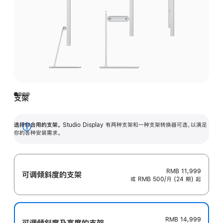
支架
选择你合用的支架。
Studio Display 有两种支架和一种支架转换器可选，以满足
展
你的各种安装需求。
开
RMB 11,999
可调倾斜度的支架
或 RMB 500/月 (24 期) 起
RMB 14,999
可调倾斜度及高‍度的支‍架