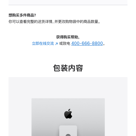
可
调
想购买多件商品？
倾
你可以查看完整的送货详情，并更改购物袋中的商品数量。
斜
度
及
获得购买帮助，
高
立即在线交流
(在
或致电
400-666-8800
。
度
新
的
窗
支
口
包装内容
架
中
的
打
分
开)
期
付
款
选
项)