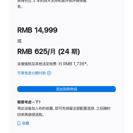
务
获得长达 3 年的技术支持和意外损坏保修服
务。
计
划
(适
RMB 14,999
用
于
或
Studio
RMB 625/月 (24 期)
Display
含增值税及其他法定税费
：约 RMB 1,736
脚
‡。
注
可享免息分期付款
(Studio
Display
-
添加到购物袋
标
准
需要考虑一下？
玻
将此设备加入你的收藏，即可先保留全部配置选择，之后随时
璃
回来再继续选购。
面
板
收藏
-