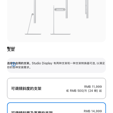
支架
选择你合用的支架。
Studio Display 有两种支架和一种支架转换器可选，以满足
展
你的各种安装需求。
开
RMB 11,999
可调倾斜度的支架
或 RMB 500/月 (24 期) 起
RMB 14,999
可调倾斜度及高‍度的支‍架