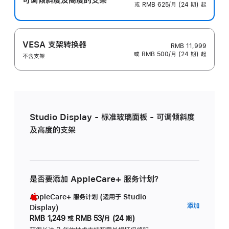
或 RMB 625/月 (24 期) 起
VESA 支架转换器
RMB 11,999
或 RMB 500/月 (24 期) 起
不含支架
Studio Display - 标准玻璃面板 - 可调倾斜度
及高度的支架
是否要添加 AppleCare+ 服务计划？
AppleCare+ 服务计划 (适用于 Studio
AppleC
添加
Display)
服
RMB 1,249
或
RMB 53/月 (24 期)