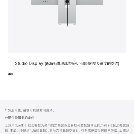
Studio Display (配备标准玻璃面板和可调倾斜度及高度的支架)
网
脚
‡ 为近似值。金额可能随时间变动。
注
页
分期付款服务的条件
页
上述所示分期付款金额仅为使用特定期数免息分期付款估算得出的示例 (仅显示整数数
脚
额，未显示小数点以后的金额)，实际支付金额以银行、花呗或微信分付账单为准。上述分