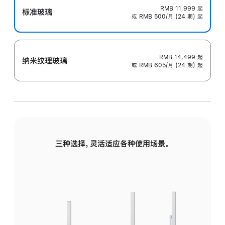
RMB 11,999
起
标准玻璃
或 RMB 500/月 (24 期) 起
RMB 14,499
起
纳米纹理玻璃
或 RMB 605/月 (24 期) 起
三种选择，灵活适应各种使用场景。
标