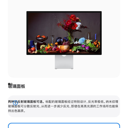
玻璃面板
两种抗反射玻璃面板可选。
标配的玻璃面板经过特别设计，反光率极低。纳米纹理
展
玻璃面板可分散反射光，从而进一步减少反光，即使在高亮光源的工作场所也能保
持出色画质。
开