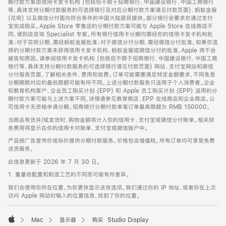
期付款方案由信用卡发卡机构 (包括但不限于招商银行、中国建设银行、中国工商银行
等，具体支持分期付款服务的可选择银行及对应分期付款方案请见付款页面)、蚂蚁金服
(花呗) 以及微信分付面向符合条件的中国大陆居民提供。部分银行会要求你通过支付
宝完成购买。Apple Store 零售店的分期付款方案可能与 Apple Store 在线商店不
同，请到店咨询 Specialist 专家。所有银行信用卡分期均需经你的信用卡发卡机构批
准；对于花呗分期，需经蚂蚁金服批准；对于微信分付分期，需经微信分付批准。如果你选
择的分期付款方案未获得信用卡发卡机构、蚂蚁金服或微信分付的批准，Apple 将不会
被告知原因。请参阅信用卡发卡机构 (包括但不限于招商银行、中国建设银行、中国工商
银行等，具体支持分期付款服务的可选择银行请见付款页面) 网站、支付宝网站和微信
分付服务页面，了解相关条件、费用和收费。订单可能需要满足特定金额要求，不同免息
分期期数对应的最低限额可能有所不同。上述分期付款服务只适用于个人消费者。企业
和教育机构客户、企业员工购买计划 (EPP) 和 Apple 员工购买计划 (EPP) 适用的分
期付款方案可能与上述方案不同，详情请参见教育商店、EPP 在线商店和企业商店。公
司信用卡无资格申请分期。招商银行分期付款单笔订单最高限额为 RMB 150000。
当商品有货并/或发货时，购物金额将计入你的信用卡、支付宝或微信分付账单。相关财
务费用将显示在你的信用卡对账单、支付宝或微信账户中。
产品按广告宣传价或标价提供分期付款服务。价格包含增值税。所有订单均可享受免费
送货服务。
此信息更新于 2026 年 7 月 30 日。
1. 重量依配置和制造工艺的不同而可能有所差异。
我们会使用你所在位置，为你更快显示送货选项。我们通过你的 IP 地址，或者你在上次
访问 Apple 网站时输入的位置信息，找到了你的位置。
Mac
显示器
购买 Studio Display