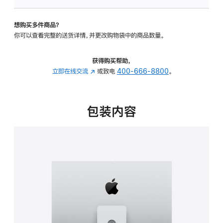
可
调
想购买多件商品？
倾
你可以查看完整的送货详情，并更改购物袋中的商品数量。
斜
度
及
获得购买帮助，
高
立即在线交流
(在
或致电
400-666-8800
。
度
新
的
窗
支
口
包装内容
架
中
的
打
分
开)
期
付
款
选
项)