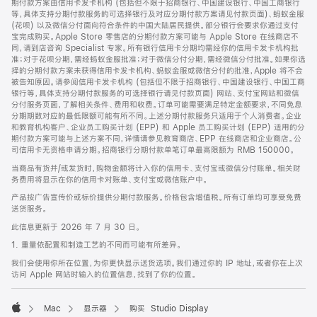
期付款方案由信用卡发卡机构 (包括但不限于招商银行、中国建设银行、中国工商银行
等，具体支持分期付款服务的可选择银行及对应分期付款方案请见付款页面)、蚂蚁金服
(花呗) 以及微信分付面向符合条件的中国大陆居民提供。部分银行会要求你通过支付
宝完成购买。Apple Store 零售店的分期付款方案可能与 Apple Store 在线商店不
同，请到店咨询 Specialist 专家。所有银行信用卡分期均需经你的信用卡发卡机构批
准；对于花呗分期，需经蚂蚁金服批准；对于微信分付分期，需经微信分付批准。如果你选
择的分期付款方案未获得信用卡发卡机构、蚂蚁金服或微信分付的批准，Apple 将不会
被告知原因。请参阅信用卡发卡机构 (包括但不限于招商银行、中国建设银行、中国工商
银行等，具体支持分期付款服务的可选择银行请见付款页面) 网站、支付宝网站和微信
分付服务页面，了解相关条件、费用和收费。订单可能需要满足特定金额要求，不同免息
分期期数对应的最低限额可能有所不同。上述分期付款服务只适用于个人消费者。企业
和教育机构客户、企业员工购买计划 (EPP) 和 Apple 员工购买计划 (EPP) 适用的分
期付款方案可能与上述方案不同，详情请参见教育商店、EPP 在线商店和企业商店。公
司信用卡无资格申请分期。招商银行分期付款单笔订单最高限额为 RMB 150000。
当商品有货并/或发货时，购物金额将计入你的信用卡、支付宝或微信分付账单。相关财
务费用将显示在你的信用卡对账单、支付宝或微信账户中。
产品按广告宣传价或标价提供分期付款服务。价格包含增值税。所有订单均可享受免费
送货服务。
此信息更新于 2026 年 7 月 30 日。
1. 重量依配置和制造工艺的不同而可能有所差异。
我们会使用你所在位置，为你更快显示送货选项。我们通过你的 IP 地址，或者你在上次
访问 Apple 网站时输入的位置信息，找到了你的位置。
Mac
显示器
购买 Studio Display