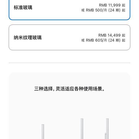
RMB 11,999
起
标准玻璃
或 RMB 500/月 (24 期) 起
RMB 14,499
起
纳米纹理玻璃
或 RMB 605/月 (24 期) 起
三种选择，灵活适应各种使用场景。
标