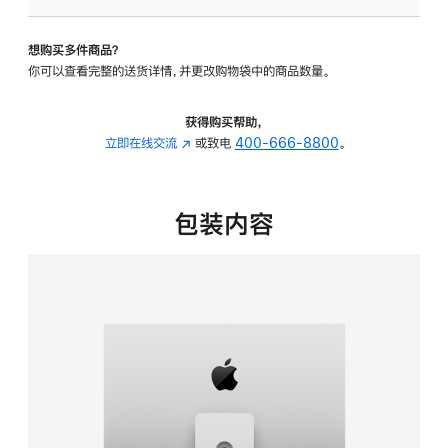
可
调
想购买多件商品？
倾
你可以查看完整的送货详情，并更改购物袋中的商品数量。
斜
度
及
获得购买帮助，
高
立即在线交流
(在
或致电
400-666-8800
。
度
新
的
窗
支
口
包装内容
架
中
的
打
分
开)
期
付
款
选
项)