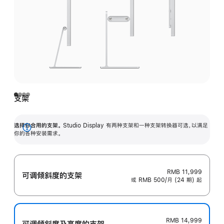
支架
选择你合用的支架。
Studio Display 有两种支架和一种支架转换器可选，以满足
展
你的各种安装需求。
开
RMB 11,999
可调倾斜度的支架
或 RMB 500/月 (24 期) 起
RMB 14,999
可调倾斜度及高‍度的支‍架