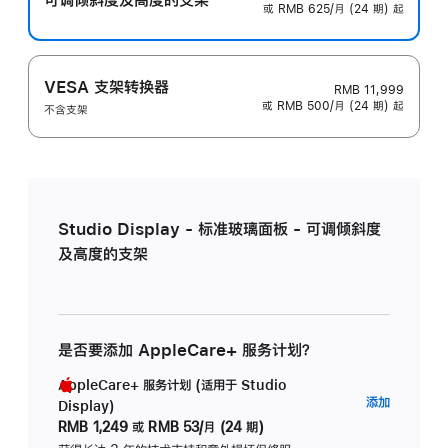
或 RMB 625/月 (24 期) 起
VESA 支架转换器
RMB 11,999
或 RMB 500/月 (24 期) 起
不含支架
Studio Display - 标准玻璃面板 - 可调倾斜度
及高度的支架
是否要添加 AppleCare+ 服务计划？
AppleCare+ 服务计划 (适用于 Studio
AppleC
添加
Display)
服
RMB 1,249
或
RMB 53/月 (24 期)