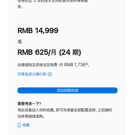
务
获得长达 3 年的技术支持和意外损坏保修服
务。
计
划
(适
RMB 14,999
用
于
或
Studio
RMB 625/月 (24 期)
Display
含增值税及其他法定税费
：约 RMB 1,736
脚
‡。
注
可享免息分期付款
(Studio
Display
-
添加到购物袋
标
准
需要考虑一下？
玻
将此设备加入你的收藏，即可先保留全部配置选择，之后随时
璃
回来再继续选购。
面
板
收藏
-