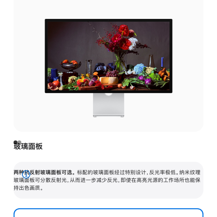
玻璃面板
两种抗反射玻璃面板可选。
标配的玻璃面板经过特别设计，反光率极低。纳米纹理
展
玻璃面板可分散反射光，从而进一步减少反光，即使在高亮光源的工作场所也能保
持出色画质。
开