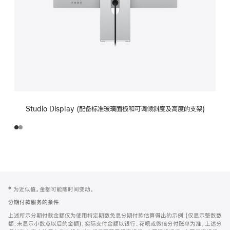
Studio Display (配备标准玻璃面板和可调倾斜度及高度的支架)
网
脚
‡ 为近似值。金额可能随时间变动。
注
页
分期付款服务的条件
页
上述所示分期付款金额仅为使用特定期数免息分期付款估算得出的示例 (仅显示整数数
脚
额，未显示小数点以后的金额)，实际支付金额以银行、花呗或微信分付账单为准。上述分