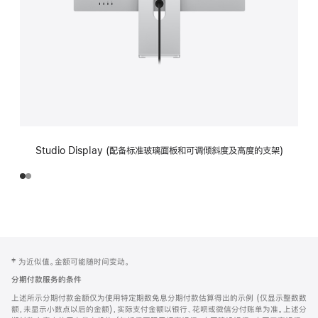
Studio Display (配备标准玻璃面板和可调倾斜度及高度的支架)
网
脚
‡ 为近似值。金额可能随时间变动。
注
页
分期付款服务的条件
页
上述所示分期付款金额仅为使用特定期数免息分期付款估算得出的示例 (仅显示整数数
脚
额，未显示小数点以后的金额)，实际支付金额以银行、花呗或微信分付账单为准。上述分