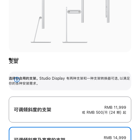
支架
选择你合用的支架。
Studio Display 有两种支架和一种支架转换器可选，以满足
展
你的各种安装需求。
开
RMB 11,999
可调倾斜度的支架
或 RMB 500/月 (24 期) 起
RMB 14,999
可调倾斜度及高‍度的支‍架