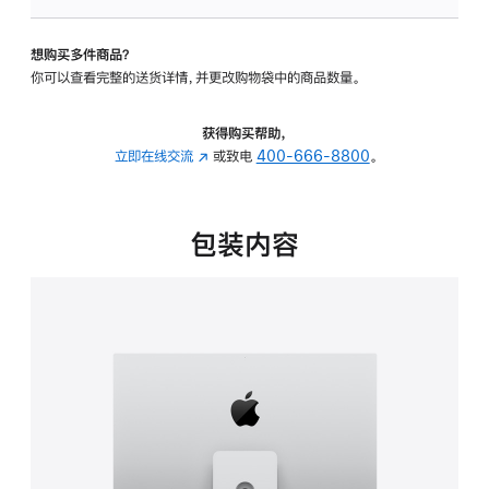
可
调
想购买多件商品？
倾
你可以查看完整的送货详情，并更改购物袋中的商品数量。
斜
度
及
获得购买帮助，
高
立即在线交流
(在
或致电
400-666-8800
。
度
新
的
窗
支
口
包装内容
架
中
的
打
分
开)
期
付
款
选
项)