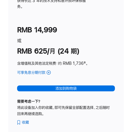
务
获得长达 3 年的技术支持和意外损坏保修服
务。
计
划
(适
RMB 14,999
用
于
或
Studio
RMB 625/月 (24 期)
Display
含增值税及其他法定税费
：约 RMB 1,736
脚
‡。
注
可享免息分期付款
(Studio
Display
-
添加到购物袋
标
准
需要考虑一下？
玻
将此设备加入你的收藏，即可先保留全部配置选择，之后随时
璃
回来再继续选购。
面
板
收藏
-