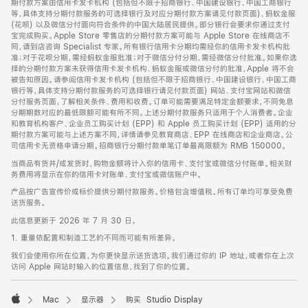
期付款方案由信用卡发卡机构 (包括但不限于招商银行、中国建设银行、中国工商银行
等，具体支持分期付款服务的可选择银行及对应分期付款方案请见付款页面)、蚂蚁金服
(花呗) 以及微信分付面向符合条件的中国大陆居民提供。部分银行会要求你通过支付
宝完成购买。Apple Store 零售店的分期付款方案可能与 Apple Store 在线商店不
同，请到店咨询 Specialist 专家。所有银行信用卡分期均需经你的信用卡发卡机构批
准；对于花呗分期，需经蚂蚁金服批准；对于微信分付分期，需经微信分付批准。如果你选
择的分期付款方案未获得信用卡发卡机构、蚂蚁金服或微信分付的批准，Apple 将不会
被告知原因。请参阅信用卡发卡机构 (包括但不限于招商银行、中国建设银行、中国工商
银行等，具体支持分期付款服务的可选择银行请见付款页面) 网站、支付宝网站和微信
分付服务页面，了解相关条件、费用和收费。订单可能需要满足特定金额要求，不同免息
分期期数对应的最低限额可能有所不同。上述分期付款服务只适用于个人消费者。企业
和教育机构客户、企业员工购买计划 (EPP) 和 Apple 员工购买计划 (EPP) 适用的分
期付款方案可能与上述方案不同，详情请参见教育商店、EPP 在线商店和企业商店。公
司信用卡无资格申请分期。招商银行分期付款单笔订单最高限额为 RMB 150000。
当商品有货并/或发货时，购物金额将计入你的信用卡、支付宝或微信分付账单。相关财
务费用将显示在你的信用卡对账单、支付宝或微信账户中。
产品按广告宣传价或标价提供分期付款服务。价格包含增值税。所有订单均可享受免费
送货服务。
此信息更新于 2026 年 7 月 30 日。
1. 重量依配置和制造工艺的不同而可能有所差异。
我们会使用你所在位置，为你更快显示送货选项。我们通过你的 IP 地址，或者你在上次
访问 Apple 网站时输入的位置信息，找到了你的位置。
Mac
显示器
购买 Studio Display