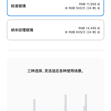
RMB 11,999
起
标准玻璃
或 RMB 500/月 (24 期) 起
RMB 14,499
起
纳米纹理玻璃
或 RMB 605/月 (24 期) 起
三种选择，灵活适应各种使用场景。
标