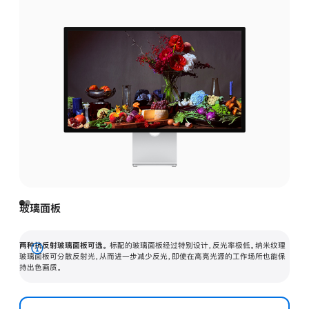
玻璃面板
两种抗反射玻璃面板可选。
标配的玻璃面板经过特别设计，反光率极低。纳米纹理
展
玻璃面板可分散反射光，从而进一步减少反光，即使在高亮光源的工作场所也能保
持出色画质。
开