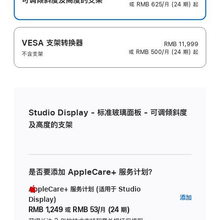
或 RMB 625/月 (24 期) 起
VESA 支架转换器
RMB 11,999
或 RMB 500/月 (24 期) 起
不含支架
Studio Display - 标准玻璃面板 - 可调倾斜度
及高度的支架
是否要添加 AppleCare+ 服务计划？
AppleCare+ 服务计划 (适用于 Studio
AppleC
添加
Display)
服
RMB 1,249
或
RMB 53/月 (24 期)