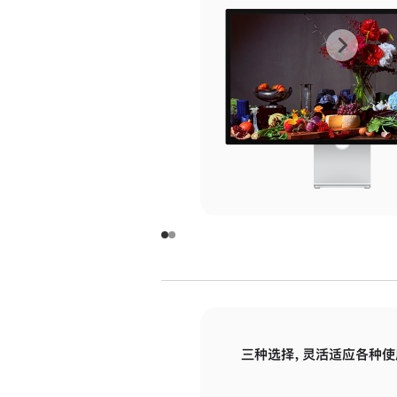
上
下
一
一
张
张
图
图
库
库
图
图
片
片
-
-
玻
玻
璃
璃
三种选择，灵活适应各种使
面
面
板
板