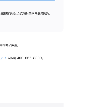
全部配置选择，之后随时回来再继续选购。
中的商品数量。
交流
(在
或致电
400-666-8800。
新
窗
口
中
打
开)