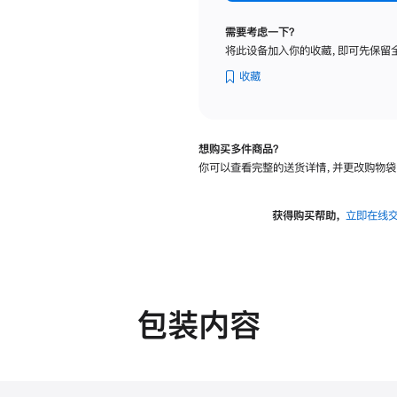
标
准
需要考虑一下？
玻
将此设备加入你的收藏，即可先保留
璃
面
收藏
板
-
可
想购买多件商品？
调
你可以查看完整的送货详情，并更改购物袋
倾
斜
度
获得购买帮助，
立即在线
及
高
度
的
支
包装内容
架
的
分
期
付