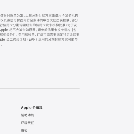
微信分付账单为准。上述分期付款方案由信用卡发卡机构
) 以及微信分付面向符合条件的中国大陆居民提供。部分
家。所有银行信用卡分期均需经你的信用卡发卡机构批准；对于花
ple 将不会被告知原因。请参阅信用卡发卡机构 (包
了解相关条件、费用和收费。订单可能需要满足特定金额要
e 员工购买计划 (EPP) 适用的分期付款方案可能与
。
Apple 价值观
辅助功能
环境责任
隐私