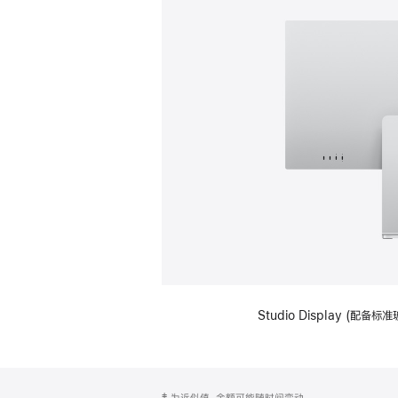
Studio Display (
网
脚