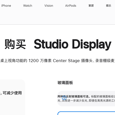
iPhone
Watch
Vision
AirPods
家居
娱乐
购买 Studio Display
桌上视角功能的 1200 万像素 Center Stage 摄像头、录音棚
玻璃面板
，可减少使用
纳米纹理玻璃面板可进一步减少反光，即使在
两种抗反射玻璃面板可选。
标配的玻璃面板经
。
有高亮光源的场所使用，也能保持出色画质。
展
光，从而进一步减少反光，即使在高亮光源的工
开