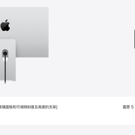
款
选
项)
配备标准玻璃面板和可调倾斜度及高度的支架)
雷雳 5 