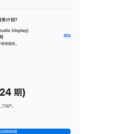
 服务计划？
dio Display)
AppleCare+
添加
期)
服
坏保修服务。
务
计
划
(适
用
于
24 期)
Studio
Display)
1,736
脚
‡。
注
加到购物袋