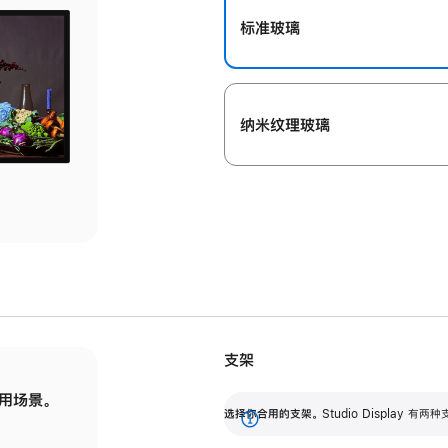
标准玻璃
纳米纹理玻璃
支架
用场景。
标配可调倾斜度的支架，提供 30 度的倾斜度
选
选择你合用的支架。
Studio Display
调节范围。
展