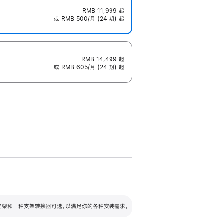
RMB 11,999
起
或 RMB 500/月 (24 期) 起
RMB 14,499
起
或 RMB 605/月 (24 期) 起
配可调倾斜度及高度的支架，额外增加 105
VESA 支架转换器
 有两种支架和一种支架转换器可选，以满足你的各种安装需求。
毫米的高度调节范围。
容的支架 (未随附)