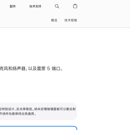
配件
技术支持
概览
技术规格
级麦克风和扬声器，以及雷雳 5 端口。
过特别设计，反光率极低。纳米纹理玻璃面板可分散反射
作场所也能保持出色画质。