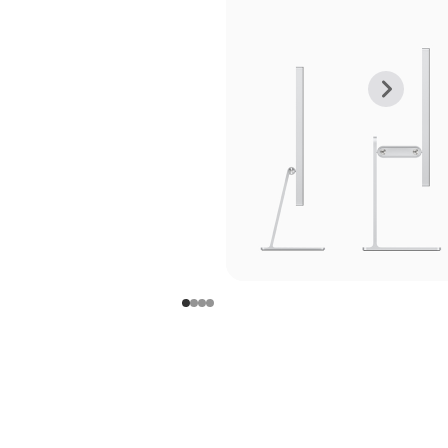
上
下
一
一
张
张
图
图
库
库
图
图
片
片
-
-
支
支
架
架