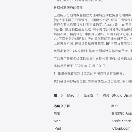
‡ 为近似值。金额可能随时间变动。
注
页
分期付款服务的条件
页
上述所示分期付款金额仅为使用特定期数免息分期付款估
脚
(包括但不限于招商银行、中国建设银行、中国工商银行
银行会要求你通过支付宝完成购买。Apple Store 零
呗分期，需经蚂蚁金服批准；对于微信分付分期，需经微信
括但不限于招商银行、中国建设银行、中国工商银行等，
求，不同免息分期期数对应的最低限额可能有所不同。上述分
上述方案不同，详情请参见教育商店、EPP 在线商店和
当商品有货并/或发货时，购物金额将计入你的信用卡、
产品按广告宣传价或标价提供分期付款服务。价格包含
此信息更新于 2026 年 7 月 30 日。
1. 重量依配置和制造工艺的不同而可能有所差异。
我们会使用你所在位置，为你更快显示送货选项。我们通过你
Mac
显示器
购买 Studio Displ
Apple
选购及了解
账户
商店
管理你的 App
Mac
Apple Stor
iPad
iCloud.com