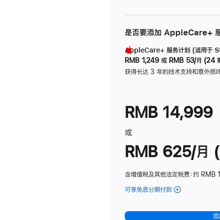
是否要添加 AppleCare+
AppleCare+ 服务计划 (适用于 Stu
RMB 1,249
或
RMB 53/月 (24 
获得长达 3 年的技术支持和意外损
RMB 14,999
或
RMB 625/月 (
含增值税及其他法定税费
：约 RMB 
可享免息分期付款
(Studio
Display
-
添