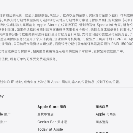
算得出的示例 (仅显示整数数额，未显示小数点以后的金额)，实际支付金额以银行、花呗或
等，具体支持分期付款服务的可选择银行及对应分期付款方案请见付款页面)、蚂蚁金服 (花呗
售店的分期付款方案可能与 Apple Store 在线商店不同，请到店咨询 Specialist 专
分付批准。如果你选择的分期付款方案未获得信用卡发卡机构、蚂蚁金服或微信分付的批准，Ap
具体支持分期付款服务的可选择银行请见付款页面) 网站、支付宝网站和微信分付服务页面，
期付款服务只适用于个人消费者。企业和教育机构客户、企业员工购买计划 (EPP) 和 Appl
企业商店。公司信用卡无资格申请分期。招商银行分期付款单笔订单最高限额为 RMB 150000
支付宝或微信分付账单。相关财务费用将显示在你的信用卡对账单、支付宝或微信账户中。
增值税。所有订单均可享受免费送货服务。
的 IP 地址，或者你在上次访问 Apple 网站时输入的位置信息，找到了你的位置。
ay
Apple Store 商店
商务应用
le 账户
查找零售店
Apple 与商务
e 账户
Genius Bar 天才吧
商务选购
Today at Apple