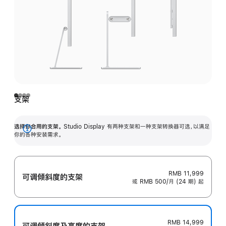
支架
选择你合用的支架。
Studio Display 有两种支架和一种支架转换器可选，以满足
展
你的各种安装需求。
开
RMB 11,999
可调倾斜度的支架
或 RMB 500/月 (24 期) 起
RMB 14,999
可调倾斜度及高‍度的支‍架