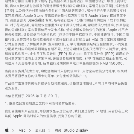
期付款方案由信用卡发卡机构 (包括但不限于招商银行、中国建设银行、中国工商银行
等，具体支持分期付款服务的可选择银行及对应分期付款方案请见付款页面)、蚂蚁金服
(花呗) 以及微信分付面向符合条件的中国大陆居民提供。部分银行会要求你通过支付
宝完成购买。Apple Store 零售店的分期付款方案可能与 Apple Store 在线商店不
同，请到店咨询 Specialist 专家。所有银行信用卡分期均需经你的信用卡发卡机构批
准；对于花呗分期，需经蚂蚁金服批准；对于微信分付分期，需经微信分付批准。如果你选
择的分期付款方案未获得信用卡发卡机构、蚂蚁金服或微信分付的批准，Apple 将不会
被告知原因。请参阅信用卡发卡机构 (包括但不限于招商银行、中国建设银行、中国工商
银行等，具体支持分期付款服务的可选择银行请见付款页面) 网站、支付宝网站和微信
分付服务页面，了解相关条件、费用和收费。订单可能需要满足特定金额要求，不同免息
分期期数对应的最低限额可能有所不同。上述分期付款服务只适用于个人消费者。企业
和教育机构客户、企业员工购买计划 (EPP) 和 Apple 员工购买计划 (EPP) 适用的分
期付款方案可能与上述方案不同，详情请参见教育商店、EPP 在线商店和企业商店。公
司信用卡无资格申请分期。招商银行分期付款单笔订单最高限额为 RMB 150000。
当商品有货并/或发货时，购物金额将计入你的信用卡、支付宝或微信分付账单。相关财
务费用将显示在你的信用卡对账单、支付宝或微信账户中。
产品按广告宣传价或标价提供分期付款服务。价格包含增值税。所有订单均可享受免费
送货服务。
此信息更新于 2026 年 7 月 30 日。
1. 重量依配置和制造工艺的不同而可能有所差异。
我们会使用你所在位置，为你更快显示送货选项。我们通过你的 IP 地址，或者你在上次
访问 Apple 网站时输入的位置信息，找到了你的位置。
Mac
显示器
购买 Studio Display