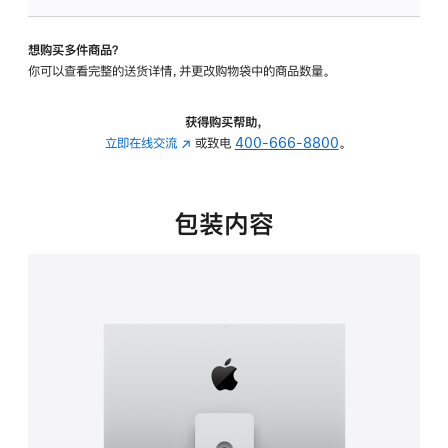
可
调
想购买多件商品？
倾
你可以查看完整的送货详情，并更改购物袋中的商品数量。
斜
度
及
获得购买帮助，
高
立即在线交流
(在
或致电
400-666-8800
。
度
新
的
窗
支
口
包装内容
架
中
的
打
分
开)
期
付
款
选
项)