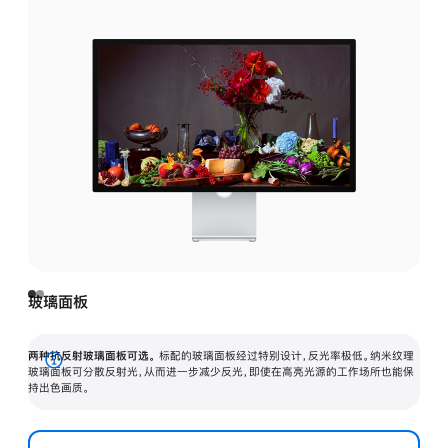
玻璃面板
两种抗反射玻璃面板可选。
标配的玻璃面板经过特别设计，反光率极低。纳米纹理
展
玻璃面板可分散反射光，从而进一步减少反光，即使在高亮光源的工作场所也能保
持出色画质。
开