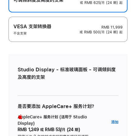
或 RMB 625/月 (24 期) 起
VESA 支架转换器
RMB 11,999
或 RMB 500/月 (24 期) 起
不含支架
Studio Display - 标准玻璃面板 - 可调倾斜度
及高度的支架
是否要添加 AppleCare+ 服务计划？
AppleCare+ 服务计划 (适用于 Studio
AppleC
添加
Display)
服
RMB 1,249
或
RMB 53/月 (24 期)