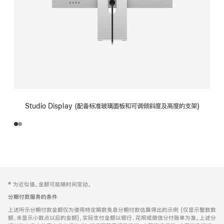
Studio Display (配备标准玻璃面板和可调倾斜度及高度的支架)
网
脚
‡ 为近似值。金额可能随时间变动。
注
页
分期付款服务的条件
页
上述所示分期付款金额仅为使用特定期数免息分期付款估算得出的示例 (仅显示整数数
脚
额，未显示小数点以后的金额)，实际支付金额以银行、花呗或微信分付账单为准。上述分