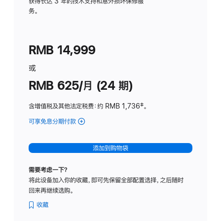
务
获得长达 3 年的技术支持和意外损坏保修服
务。
计
划
(适
RMB 14,999
用
于
或
Studio
RMB 625/月 (24 期)
Display
含增值税及其他法定税费
：约 RMB 1,736
脚
‡。
注
可享免息分期付款
(Studio
Display
-
添加到购物袋
标
准
需要考虑一下？
玻
将此设备加入你的收藏，即可先保留全部配置选择，之后随时
璃
回来再继续选购。
面
板
收藏
-