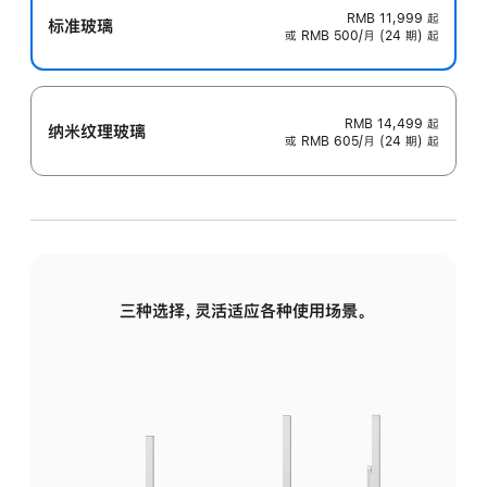
RMB 11,999
起
标准玻璃
或 RMB 500/月 (24 期) 起
RMB 14,499
起
纳米纹理玻璃
或 RMB 605/月 (24 期) 起
三种选择，灵活适应各种使用场景。
标