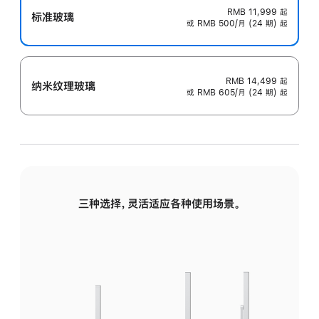
RMB 11,999
起
标准玻璃
或 RMB 500/月 (24 期) 起
RMB 14,499
起
纳米纹理玻璃
或 RMB 605/月 (24 期) 起
三种选择，灵活适应各种使用场景。
标