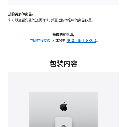
可
调
想购买多件商品？
倾
你可以查看完整的送货详情，并更改购物袋中的商品数量。
斜
度
及
获得购买帮助，
高
立即在线交流
(在
或致电
400-666-8800
。
度
新
的
窗
支
口
包装内容
架
中
的
打
分
开)
期
付
款
选
项)