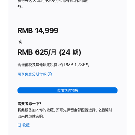
务
获得长达 3 年的技术支持和意外损坏保修服
务。
计
划
(适
RMB 14,999
用
于
或
Studio
RMB 625/月 (24 期)
Display
含增值税及其他法定税费
：约 RMB 1,736
脚
‡。
注
可享免息分期付款
(Studio
Display
-
添加到购物袋
标
准
需要考虑一下？
玻
将此设备加入你的收藏，即可先保留全部配置选择，之后随时
璃
回来再继续选购。
面
板
收藏
-