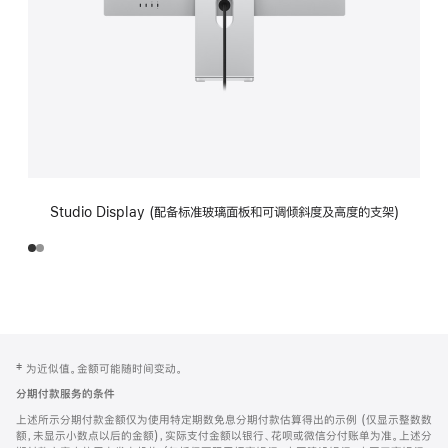
Studio Display (配备标准玻璃面板和可调倾斜度及高度的支架)
网
脚
‡ 为近似值。金额可能随时间变动。
注
页
分期付款服务的条件
页
上述所示分期付款金额仅为使用特定期数免息分期付款估算得出的示例 (仅显示整数数
脚
额，未显示小数点以后的金额)，实际支付金额以银行、花呗或微信分付账单为准。上述分