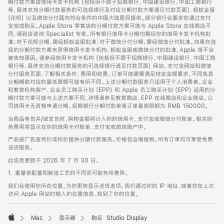
期付款方案由信用卡发卡机构 (包括但不限于招商银行、中国建设银行、中国工商银行
等，具体支持分期付款服务的可选择银行及对应分期付款方案请见付款页面)、蚂蚁金服
(花呗) 以及微信分付面向符合条件的中国大陆居民提供。部分银行会要求你通过支付
宝完成购买。Apple Store 零售店的分期付款方案可能与 Apple Store 在线商店不
同，请到店咨询 Specialist 专家。所有银行信用卡分期均需经你的信用卡发卡机构批
准；对于花呗分期，需经蚂蚁金服批准；对于微信分付分期，需经微信分付批准。如果你选
择的分期付款方案未获得信用卡发卡机构、蚂蚁金服或微信分付的批准，Apple 将不会
被告知原因。请参阅信用卡发卡机构 (包括但不限于招商银行、中国建设银行、中国工商
银行等，具体支持分期付款服务的可选择银行请见付款页面) 网站、支付宝网站和微信
分付服务页面，了解相关条件、费用和收费。订单可能需要满足特定金额要求，不同免息
分期期数对应的最低限额可能有所不同。上述分期付款服务只适用于个人消费者。企业
和教育机构客户、企业员工购买计划 (EPP) 和 Apple 员工购买计划 (EPP) 适用的分
期付款方案可能与上述方案不同，详情请参见教育商店、EPP 在线商店和企业商店。公
司信用卡无资格申请分期。招商银行分期付款单笔订单最高限额为 RMB 150000。
当商品有货并/或发货时，购物金额将计入你的信用卡、支付宝或微信分付账单。相关财
务费用将显示在你的信用卡对账单、支付宝或微信账户中。
产品按广告宣传价或标价提供分期付款服务。价格包含增值税。所有订单均可享受免费
送货服务。
此信息更新于 2026 年 7 月 30 日。
1. 重量依配置和制造工艺的不同而可能有所差异。
我们会使用你所在位置，为你更快显示送货选项。我们通过你的 IP 地址，或者你在上次
访问 Apple 网站时输入的位置信息，找到了你的位置。
Mac
显示器
购买 Studio Display