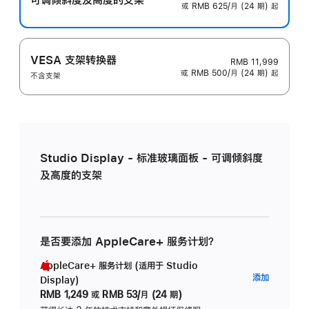
或 RMB 625/月 (24 期) 起
VESA 支架转换器
RMB 11,999
或 RMB 500/月 (24 期) 起
不含支架
Studio Display - 标准玻璃面板 - 可调倾斜度
及高度的支架
是否要添加 AppleCare+ 服务计划？
AppleCare+ 服务计划 (适用于 Studio
AppleC
添加
Display)
服
RMB 1,249
或
RMB 53/月 (24 期)