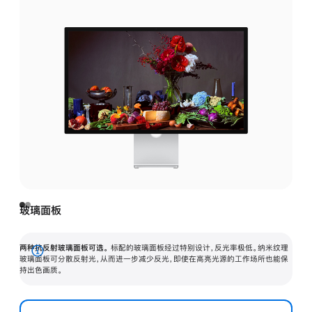
玻璃面板
两种抗反射玻璃面板可选。
标配的玻璃面板经过特别设计，反光率极低。纳米纹理
展
玻璃面板可分散反射光，从而进一步减少反光，即使在高亮光源的工作场所也能保
持出色画质。
开