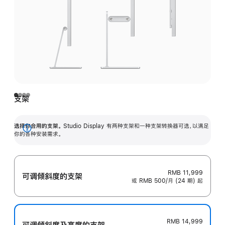
支架
选择你合用的支架。
Studio Display 有两种支架和一种支架转换器可选，以满足
展
你的各种安装需求。
开
RMB 11,999
可调倾斜度的支架
或 RMB 500/月 (24 期) 起
RMB 14,999
可调倾斜度及高‍度的支‍架