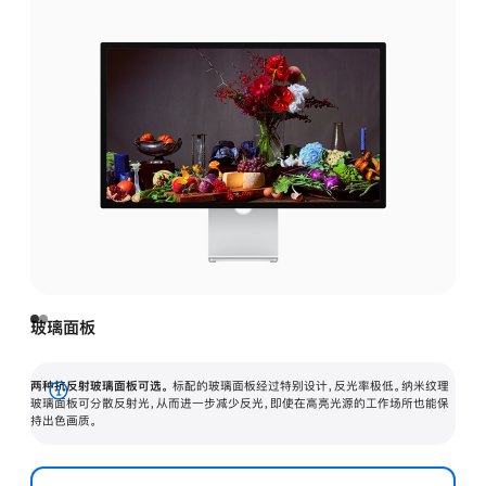
玻璃面板
两种抗反射玻璃面板可选。
标配的玻璃面板经过特别设计，反光率极低。纳米纹理
展
玻璃面板可分散反射光，从而进一步减少反光，即使在高亮光源的工作场所也能保
持出色画质。
开