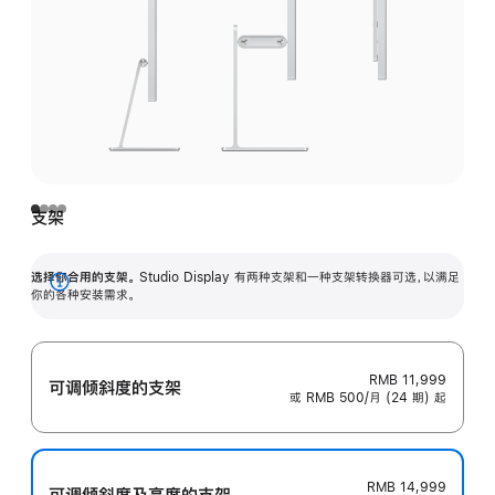
支架
选择你合用的支架。
Studio Display 有两种支架和一种支架转换器可选，以满足
展
你的各种安装需求。
开
RMB 11,999
可调倾斜度的支架
或 RMB 500/月 (24 期) 起
RMB 14,999
可调倾斜度及高‍度的支‍架