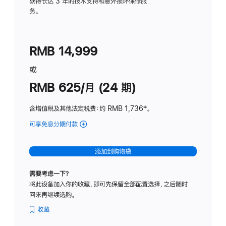
务
获得长达 3 年的技术支持和意外损坏保修服
务。
计
划
(适
RMB 14,999
用
于
或
Studio
RMB 625/月 (24 期)
Display
含增值税及其他法定税费
：约 RMB 1,736
脚
‡。
注
可享免息分期付款
(Studio
Display
-
添加到购物袋
标
准
需要考虑一下？
玻
将此设备加入你的收藏，即可先保留全部配置选择，之后随时
璃
回来再继续选购。
面
板
收藏
-