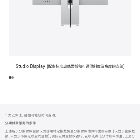
Studio Display (配备标准玻璃面板和可调倾斜度及高度的支架)
网
脚
‡ 为近似值。金额可能随时间变动。
注
页
分期付款服务的条件
页
上述所示分期付款金额仅为使用特定期数免息分期付款估算得出的示例 (仅显示整数数
脚
额，未显示小数点以后的金额)，实际支付金额以银行、花呗或微信分付账单为准。上述分