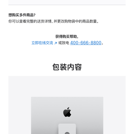
可
调
想购买多件商品？
倾
你可以查看完整的送货详情，并更改购物袋中的商品数量。
斜
度
及
获得购买帮助，
高
立即在线交流
(在
或致电
400-666-8800
。
度
新
的
窗
支
口
包装内容
架
中
的
打
分
开)
期
付
款
选
项)