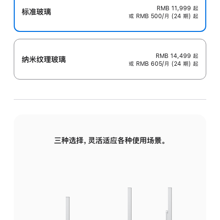
RMB 11,999
起
标准玻璃
或 RMB 500/月 (24 期) 起
RMB 14,499
起
纳米纹理玻璃
或 RMB 605/月 (24 期) 起
三种选择，灵活适应各种使用场景。
标