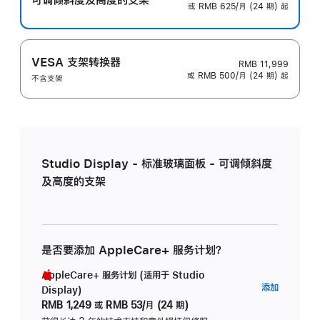
或 RMB 625/月 (24 期) 起
VESA 支架转换器
RMB 11,999
或 RMB 500/月 (24 期) 起
不含支架
Studio Display - 标准玻璃面板 - 可调倾斜度
及高度的支架
是否要添加 AppleCare+ 服务计划？
AppleCare+ 服务计划 (适用于 Studio
AppleC
添加
Display)
服
RMB 1,249
或
RMB 53/月 (24 期)