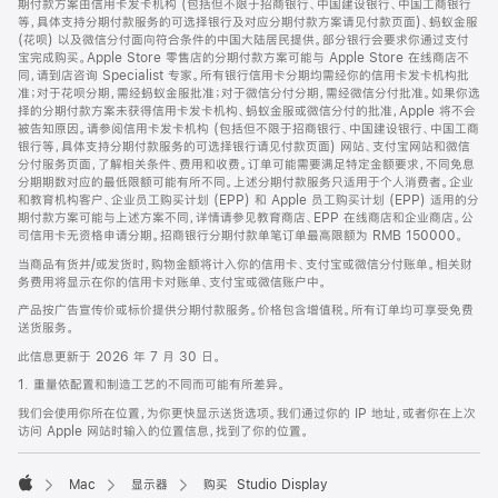
期付款方案由信用卡发卡机构 (包括但不限于招商银行、中国建设银行、中国工商银行
等，具体支持分期付款服务的可选择银行及对应分期付款方案请见付款页面)、蚂蚁金服
(花呗) 以及微信分付面向符合条件的中国大陆居民提供。部分银行会要求你通过支付
宝完成购买。Apple Store 零售店的分期付款方案可能与 Apple Store 在线商店不
同，请到店咨询 Specialist 专家。所有银行信用卡分期均需经你的信用卡发卡机构批
准；对于花呗分期，需经蚂蚁金服批准；对于微信分付分期，需经微信分付批准。如果你选
择的分期付款方案未获得信用卡发卡机构、蚂蚁金服或微信分付的批准，Apple 将不会
被告知原因。请参阅信用卡发卡机构 (包括但不限于招商银行、中国建设银行、中国工商
银行等，具体支持分期付款服务的可选择银行请见付款页面) 网站、支付宝网站和微信
分付服务页面，了解相关条件、费用和收费。订单可能需要满足特定金额要求，不同免息
分期期数对应的最低限额可能有所不同。上述分期付款服务只适用于个人消费者。企业
和教育机构客户、企业员工购买计划 (EPP) 和 Apple 员工购买计划 (EPP) 适用的分
期付款方案可能与上述方案不同，详情请参见教育商店、EPP 在线商店和企业商店。公
司信用卡无资格申请分期。招商银行分期付款单笔订单最高限额为 RMB 150000。
当商品有货并/或发货时，购物金额将计入你的信用卡、支付宝或微信分付账单。相关财
务费用将显示在你的信用卡对账单、支付宝或微信账户中。
产品按广告宣传价或标价提供分期付款服务。价格包含增值税。所有订单均可享受免费
送货服务。
此信息更新于 2026 年 7 月 30 日。
1. 重量依配置和制造工艺的不同而可能有所差异。
我们会使用你所在位置，为你更快显示送货选项。我们通过你的 IP 地址，或者你在上次
访问 Apple 网站时输入的位置信息，找到了你的位置。
Mac
显示器
购买 Studio Display