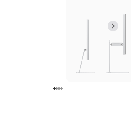
上
下
一
一
张
张
图
图
库
库
图
图
片
片
-
-
支
支
架
架