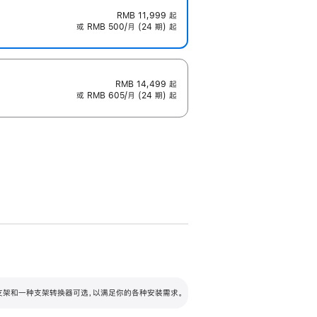
RMB 11,999
起
或 RMB 500/月 (24 期) 起
RMB 14,499
起
或 RMB 605/月 (24 期) 起
配可调倾斜度及高度的支架，额外增加 105
VESA 支架转换器
 有两种支架和一种支架转换器可选，以满足你的各种安装需求。
毫米的高度调节范围。
容的支架 (未随附)