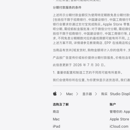
‡ 为近似值。金额可能随时间变动。
注
页
分期付款服务的条件
页
上述所示分期付款金额仅为使用特定期数免息分期付款估
脚
(包括但不限于招商银行、中国建设银行、中国工商银行
银行会要求你通过支付宝完成购买。Apple Store 零
呗分期，需经蚂蚁金服批准；对于微信分付分期，需经微信
括但不限于招商银行、中国建设银行、中国工商银行等，
求，不同免息分期期数对应的最低限额可能有所不同。上述分
上述方案不同，详情请参见教育商店、EPP 在线商店和
当商品有货并/或发货时，购物金额将计入你的信用卡、
产品按广告宣传价或标价提供分期付款服务。价格包含
此信息更新于 2026 年 7 月 30 日。
1. 重量依配置和制造工艺的不同而可能有所差异。
我们会使用你所在位置，为你更快显示送货选项。我们通过你
Mac
显示器
购买 Studio Displ
Apple
选购及了解
账户
商店
管理你的 App
Mac
Apple Stor
iPad
iCloud.com