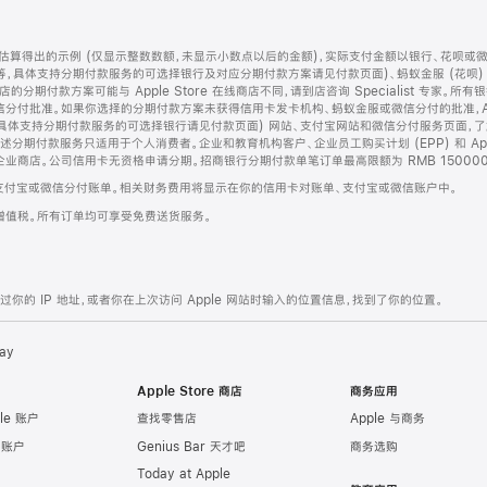
算得出的示例 (仅显示整数数额，未显示小数点以后的金额)，实际支付金额以银行、花呗或
等，具体支持分期付款服务的可选择银行及对应分期付款方案请见付款页面)、蚂蚁金服 (花呗
售店的分期付款方案可能与 Apple Store 在线商店不同，请到店咨询 Specialist 专
分付批准。如果你选择的分期付款方案未获得信用卡发卡机构、蚂蚁金服或微信分付的批准，Ap
具体支持分期付款服务的可选择银行请见付款页面) 网站、支付宝网站和微信分付服务页面，
期付款服务只适用于个人消费者。企业和教育机构客户、企业员工购买计划 (EPP) 和 Appl
企业商店。公司信用卡无资格申请分期。招商银行分期付款单笔订单最高限额为 RMB 150000
支付宝或微信分付账单。相关财务费用将显示在你的信用卡对账单、支付宝或微信账户中。
增值税。所有订单均可享受免费送货服务。
的 IP 地址，或者你在上次访问 Apple 网站时输入的位置信息，找到了你的位置。
ay
Apple Store 商店
商务应用
le 账户
查找零售店
Apple 与商务
e 账户
Genius Bar 天才吧
商务选购
Today at Apple