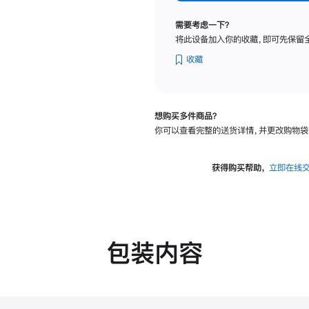
标
准
需要考虑一下？
玻
将此设备加入你的收藏，即可先保留
璃
面
收藏
板
-
可
想购买多件商品？
调
你可以查看完整的送货详情，并更改购物袋
倾
斜
度
获得购买帮助，
立即在线
及
高
度
的
支
包装内容
架
的
分
期
付