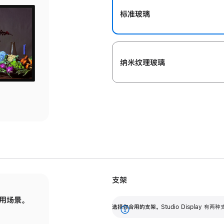
标准玻璃
纳米纹理玻璃
支架
用场景。
标配可调倾斜度的支架，提供 30 度的倾斜度
选
选择你合用的支架。
Studio Display
调节范围。
展