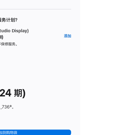
 服务计划？
dio Display)
AppleCare+
添加
期)
服
坏保修服务。
务
计
划
(适
用
于
24 期)
Studio
Display)
1,736
脚
‡。
注
加到购物袋