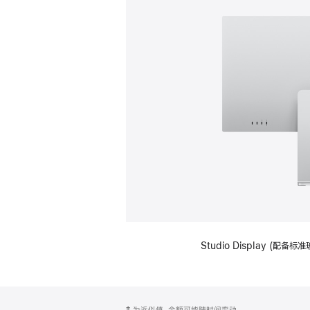
Studio Display (
网
脚