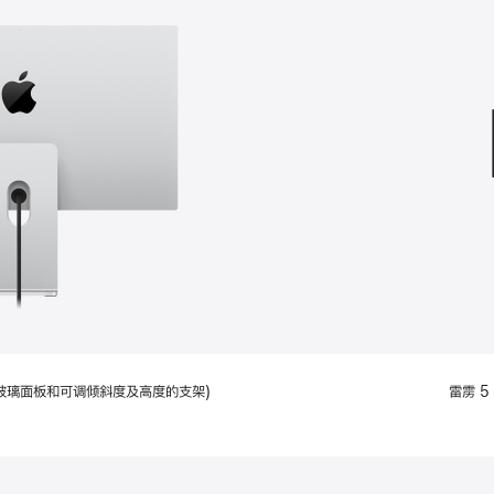
款
选
项)
配备标准玻璃面板和可调倾斜度及高度的支架)
雷雳 5 