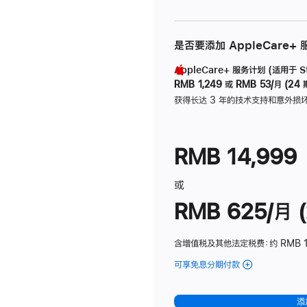
是否要添加 AppleCare+
AppleCare+ 服务计划 (适用于 Stu
RMB 1,249
或
RMB 53/月 (24 
获得长达 3 年的技术支持和意外损
RMB 14,999
或
RMB 625/月 (
含增值税及其他法定税费
：约 RMB 
可享免息分期付款
(Studio
Display
-
添