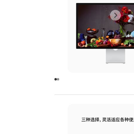
上
下
一
一
张
张
图
图
库
库
图
图
片
片
-
-
玻
玻
璃
璃
三种选择，灵活适应各种使
面
面
板
板