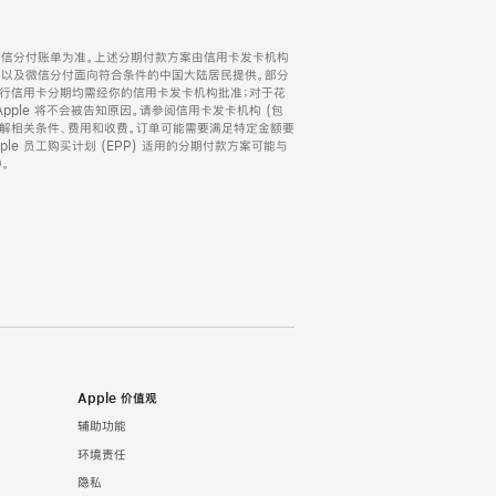
微信分付账单为准。上述分期付款方案由信用卡发卡机构
) 以及微信分付面向符合条件的中国大陆居民提供。部分
家。所有银行信用卡分期均需经你的信用卡发卡机构批准；对于花
ple 将不会被告知原因。请参阅信用卡发卡机构 (包
了解相关条件、费用和收费。订单可能需要满足特定金额要
e 员工购买计划 (EPP) 适用的分期付款方案可能与
。
Apple 价值观
辅助功能
环境责任
隐私