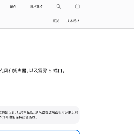
配件
技术支持
概览
技术规格
级麦克风和扬声器，以及雷雳 5 端口。
过特别设计，反光率极低。纳米纹理玻璃面板可分散反射
作场所也能保持出色画质。