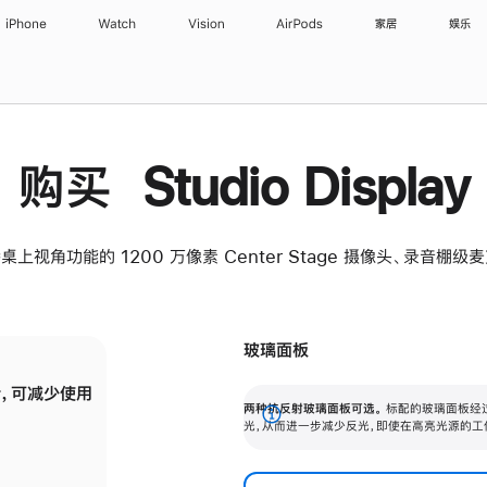
iPhone
Watch
Vision
AirPods
家居
娱乐
购买 Studio Display
桌上视角功能的 1200 万像素 Center Stage 摄像头、录音棚
玻璃面板
，可减少使用
纳米纹理玻璃面板可进一步减少反光，即使在
两种抗反射玻璃面板可选。
标配的玻璃面板经
。
有高亮光源的场所使用，也能保持出色画质。
展
光，从而进一步减少反光，即使在高亮光源的工
开