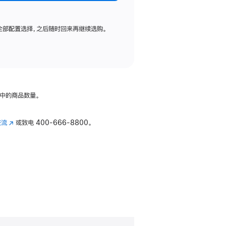
全部配置选择，之后随时回来再继续选购。
中的商品数量。
交流
(在
或致电
400-666-8800。
新
窗
口
中
打
开)