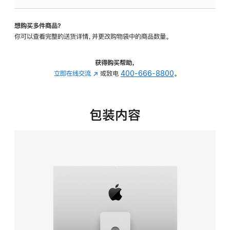
可
调
想购买多件商品？
倾
你可以查看完整的送货详情，并更改购物袋中的商品数量。
斜
度
及
获得购买帮助，
高
立即在线交流
(在
或致电
400-666-8800
。
度
新
的
窗
支
口
包装内容
架
中
的
打
分
开)
期
付
款
选
项)