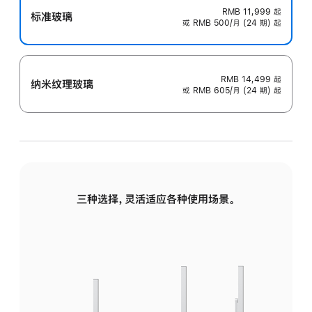
RMB 11,999
起
标准玻璃
或 RMB 500/月 (24 期) 起
RMB 14,499
起
纳米纹理玻璃
或 RMB 605/月 (24 期) 起
三种选择，灵活适应各种使用场景。
标