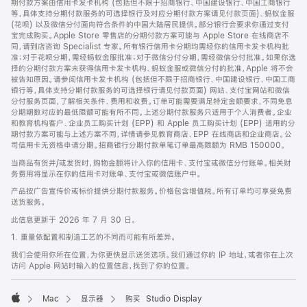
期付款方案由信用卡发卡机构 (包括但不限于招商银行、中国建设银行、中国工商银行
等，具体支持分期付款服务的可选择银行及对应分期付款方案请见付款页面)、蚂蚁金服
(花呗) 以及微信分付面向符合条件的中国大陆居民提供。部分银行会要求你通过支付
宝完成购买。Apple Store 零售店的分期付款方案可能与 Apple Store 在线商店不
同，请到店咨询 Specialist 专家。所有银行信用卡分期均需经你的信用卡发卡机构批
准；对于花呗分期，需经蚂蚁金服批准；对于微信分付分期，需经微信分付批准。如果你选
择的分期付款方案未获得信用卡发卡机构、蚂蚁金服或微信分付的批准，Apple 将不会
被告知原因。请参阅信用卡发卡机构 (包括但不限于招商银行、中国建设银行、中国工商
银行等，具体支持分期付款服务的可选择银行请见付款页面) 网站、支付宝网站和微信
分付服务页面，了解相关条件、费用和收费。订单可能需要满足特定金额要求，不同免息
分期期数对应的最低限额可能有所不同。上述分期付款服务只适用于个人消费者。企业
和教育机构客户、企业员工购买计划 (EPP) 和 Apple 员工购买计划 (EPP) 适用的分
期付款方案可能与上述方案不同，详情请参见教育商店、EPP 在线商店和企业商店。公
司信用卡无资格申请分期。招商银行分期付款单笔订单最高限额为 RMB 150000。
当商品有货并/或发货时，购物金额将计入你的信用卡、支付宝或微信分付账单。相关财
务费用将显示在你的信用卡对账单、支付宝或微信账户中。
产品按广告宣传价或标价提供分期付款服务。价格包含增值税。所有订单均可享受免费
送货服务。
此信息更新于 2026 年 7 月 30 日。
1. 重量依配置和制造工艺的不同而可能有所差异。
我们会使用你所在位置，为你更快显示送货选项。我们通过你的 IP 地址，或者你在上次
访问 Apple 网站时输入的位置信息，找到了你的位置。
Mac
显示器
购买 Studio Display