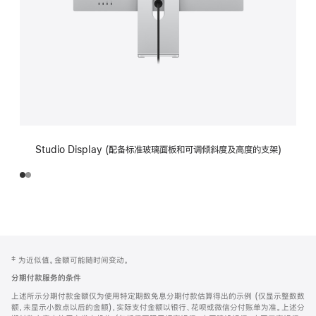
Studio Display (配备标准玻璃面板和可调倾斜度及高度的支架)
网
脚
‡ 为近似值。金额可能随时间变动。
注
页
分期付款服务的条件
页
上述所示分期付款金额仅为使用特定期数免息分期付款估算得出的示例 (仅显示整数数
脚
额，未显示小数点以后的金额)，实际支付金额以银行、花呗或微信分付账单为准。上述分