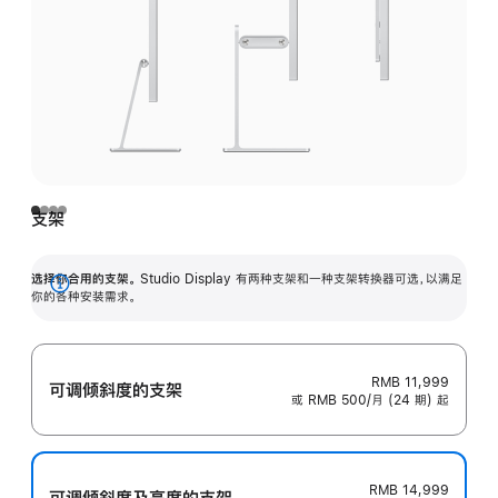
支架
选择你合用的支架。
Studio Display 有两种支架和一种支架转换器可选，以满足
展
你的各种安装需求。
开
RMB 11,999
可调倾斜度的支架
或 RMB 500/月 (24 期) 起
RMB 14,999
可调倾斜度及高‍度的支‍架