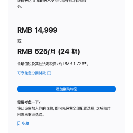
务
获得长达 3 年的技术支持和意外损坏保修服
务。
计
划
(适
RMB 14,999
用
于
或
Studio
RMB 625/月 (24 期)
Display
含增值税及其他法定税费
：约 RMB 1,736
脚
‡。
注
可享免息分期付款
(Studio
Display
-
添加到购物袋
标
准
需要考虑一下？
玻
将此设备加入你的收藏，即可先保留全部配置选择，之后随时
璃
回来再继续选购。
面
板
收藏
-