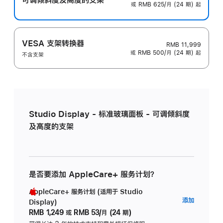
或 RMB 625/月 (24 期) 起
VESA 支架转换器
RMB 11,999
或 RMB 500/月 (24 期) 起
不含支架
Studio Display - 标准玻璃面板 - 可调倾斜度
及高度的支架
是否要添加 AppleCare+ 服务计划？
AppleCare+ 服务计划 (适用于 Studio
AppleC
添加
Display)
服
RMB 1,249
或
RMB 53/月 (24 期)