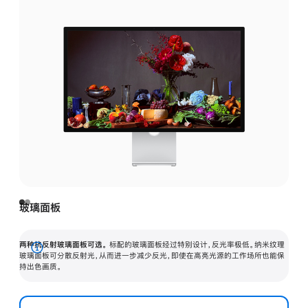
玻璃面板
两种抗反射玻璃面板可选。
标配的玻璃面板经过特别设计，反光率极低。纳米纹理
展
玻璃面板可分散反射光，从而进一步减少反光，即使在高亮光源的工作场所也能保
持出色画质。
开